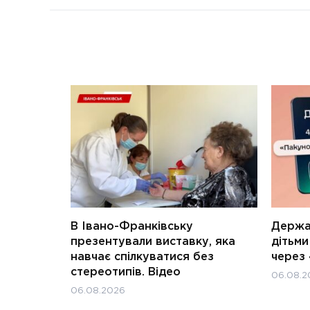
В Івано-Франківську
Держав
презентували виставку, яка
дітьм
навчає спілкуватися без
через 
стереотипів. Відео
06.08.2
06.08.2026