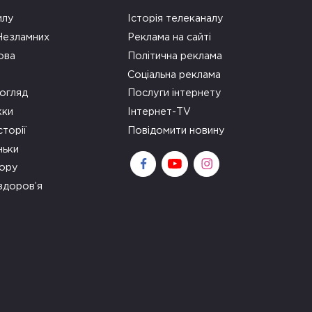
илу
Історія телеканалу
 Незламних
Реклама на сайті
ова
Політична реклама
Соціальна реклама
огляд
Послуги інтернету
ки
Інтернет-TV
сторії
Повідомити новину
ньки
зору
здоров’я