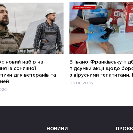
є новий набір на
В Івано-Франківську під
ня із сонячної
підсумки акції щодо бор
тики для ветеранів та
з вірусними гепатитами. 
імей
06.08.2026
026
НОВИНИ
ПРОЄ