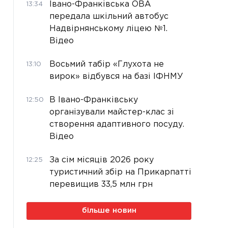
Івано-Франківська ОВА
13:34
передала шкільний автобус
Надвірнянському ліцею №1.
Відео
Восьмий табір «Глухота не
13:10
вирок» відбувся на базі ІФНМУ
В Івано-Франківську
12:50
організували майстер-клас зі
створення адаптивного посуду.
Відео
За сім місяців 2026 року
12:25
туристичний збір на Прикарпатті
перевищив 33,5 млн грн
більше новин