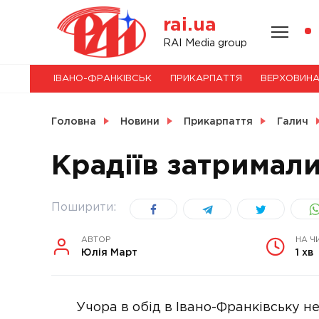
Skip
rai.ua
to
content
НОВИНИ
RAI Media group
ІВАНО-ФРАНКІВСЬК
ПРИКАРПАТТЯ
ВЕРХОВИН
СВІТ
Головна
Новини
Прикарпаття
Галич
Крадіїв затримали
УКРАЇНА
Поширити:
АВТОР
НА Ч
Юлія Март
1 хв
Учора в обід в Івано-Франківську н