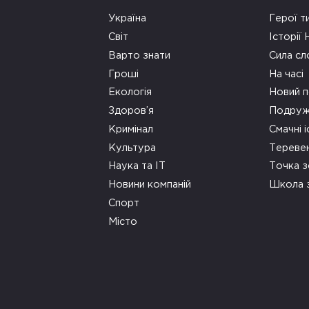
Україна
Герої т
Світ
Історії
Варто знати
Сила сл
Гроші
На часі
Екологія
Новий п
Здоров’я
Подруж
Кримінал
Смачні і
Культура
Тереве
Наука та ІТ
Точка 
Новини компаній
Школа 
Спорт
Місто