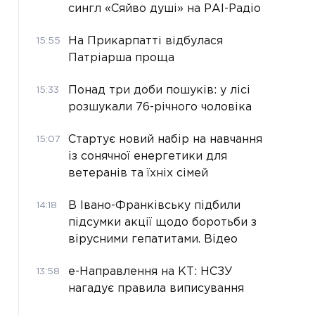
сингл «Сяйво душі» на РАІ-Радіо
На Прикарпатті відбулася
15:55
Патріарша проща
Понад три доби пошуків: у лісі
15:33
розшукали 76-річного чоловіка
Стартує новий набір на навчання
15:07
із сонячної енергетики для
ветеранів та їхніх сімей
В Івано-Франківську підбили
14:18
підсумки акції щодо боротьби з
вірусними гепатитами. Відео
е-Направлення на КТ: НСЗУ
13:58
нагадує правила виписування