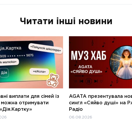
Читати інші новини
ні виплати для сімей із
AGATA презентувала но
и можна отримувати
сингл «Сяйво душі» на Р
«Дія.Картку»
Радіо
026
06.08.2026