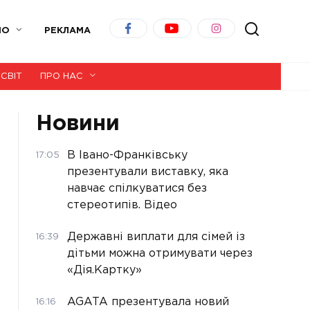
ІО
РЕКЛАМА
СВІТ
ПРО НАС
Новини
В Івано-Франківську
17:05
презентували виставку, яка
навчає спілкуватися без
стереотипів. Відео
Державні виплати для сімей із
16:39
дітьми можна отримувати через
«Дія.Картку»
AGATA презентувала новий
16:16