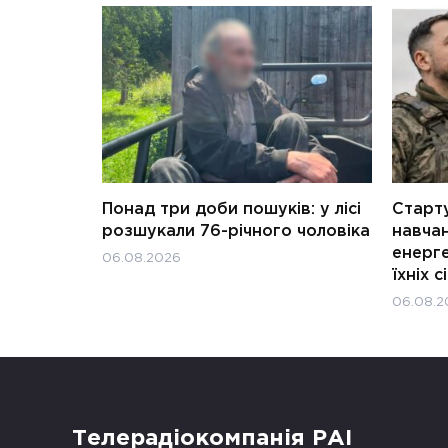
Понад три доби пошуків: у лісі
Старту
розшукали 76-річного чоловіка
навчан
енерге
06.08.2026
їхніх с
06.08.2
Телерадіокомпанія РАІ