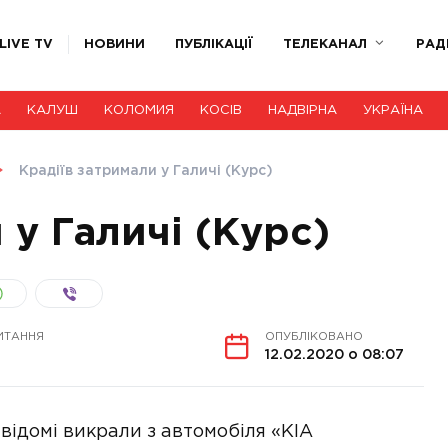
LIVE TV
НОВИНИ
ПУБЛІКАЦІЇ
ТЕЛЕКАНАЛ
РАД
А
КАЛУШ
КОЛОМИЯ
КОСІВ
НАДВІРНА
УКРАЇНА
Крадіїв затримали у Галичі (Курс)
 у Галичі (Курс)
ИТАННЯ
ОПУБЛІКОВАНО
12.02.2020 о 08:07
евідомі викрали з автомобіля «KIA