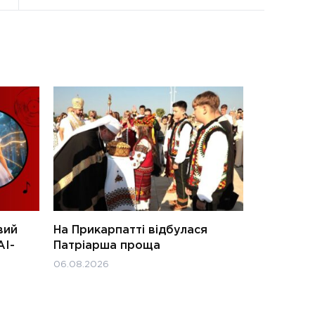
вий
На Прикарпатті відбулася
АІ-
Патріарша проща
06.08.2026