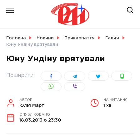
Skip
to
content
НОВИНИ
Головна
Новини
Прикарпаття
Галич
Юну Ундіну врятували
СВІТ
Юну Ундіну врятували
Поширити:
УКРАЇНА
АВТОР
НА ЧИТАННЯ
Юлія Март
1 хв
ОПУБЛІКОВАНО
18.03.2013 о 23:30