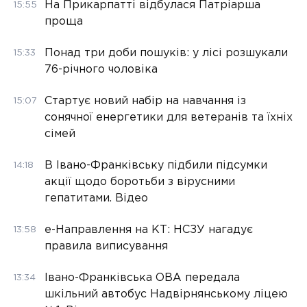
На Прикарпатті відбулася Патріарша
15:55
проща
Понад три доби пошуків: у лісі розшукали
15:33
76-річного чоловіка
Стартує новий набір на навчання із
15:07
сонячної енергетики для ветеранів та їхніх
сімей
В Івано-Франківську підбили підсумки
14:18
акції щодо боротьби з вірусними
гепатитами. Відео
е-Направлення на КТ: НСЗУ нагадує
13:58
правила виписування
Івано-Франківська ОВА передала
13:34
шкільний автобус Надвірнянському ліцею