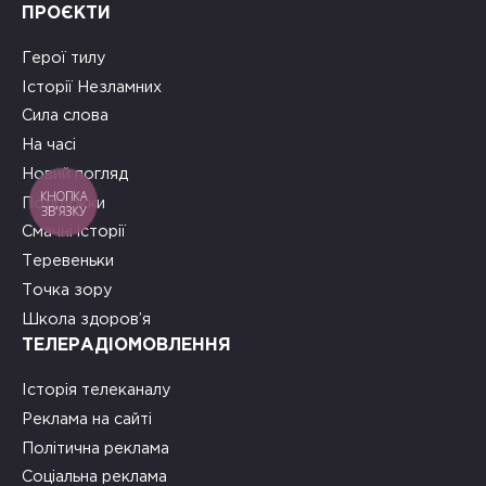
ПРОЄКТИ
Герої тилу
Історії Незламних
Сила слова
На часі
Новий погляд
КНОПКА
Подружки
ЗВ'ЯЗКУ
Смачні історії
Теревеньки
Точка зору
Школа здоров’я
ТЕЛЕРАДІОМОВЛЕННЯ
Історія телеканалу
Реклама на сайті
Політична реклама
Соціальна реклама