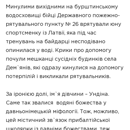
Минулими вихідними на бурштинському
водосховищі бійці Державного пожежно-
рятувального пункту № 26 врятували юну
спортсменку із Латвії, яка під час
тренувань на байдарці несподівано
опинилася у воді. Крики про допомогу
почули мешканці сусідніх будинків села
Дем`янів, які одразу кинулися на допомогу
потерпілій і викликали рятувальників.
За іронією долі, ім`я дівчини – Ундіна.
Саме так звалися водяні божества у
давньонімецькій міфології. Тож, можливо,
цей містичний зв`язок прибалтійської
школярки із давніми божествами, теж