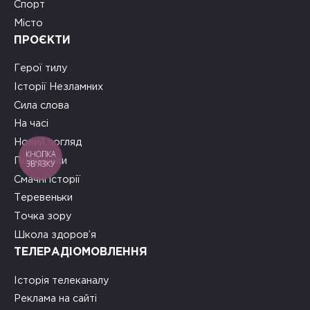
Спорт
Місто
ПРОЄКТИ
Герої тилу
Історії Незламних
Сила слова
На часі
Новий погляд
КНОПКА
Подружки
ЗВ'ЯЗКУ
Смачні історії
Теревеньки
Точка зору
Школа здоров’я
ТЕЛЕРАДІОМОВЛЕННЯ
Історія телеканалу
Реклама на сайті