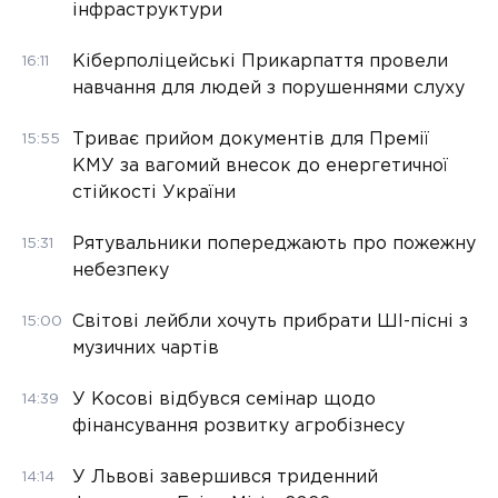
інфраструктури
Кіберполіцейські Прикарпаття провели
16:11
навчання для людей з порушеннями слуху
Триває прийом документів для Премії
15:55
КМУ за вагомий внесок до енергетичної
стійкості України
Рятувальники попереджають про пожежну
15:31
небезпеку
Світові лейбли хочуть прибрати ШІ-пісні з
15:00
музичних чартів
У Косові відбувся семінар щодо
14:39
фінансування розвитку агробізнесу
У Львові завершився триденний
14:14