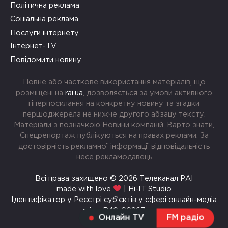
Політична реклама
Соціальна реклама
Послуги інтернету
Інтернет-TV
Повідомити новину
Повне або часткове використання матеріалів, що
розміщені на
rai.ua
, дозволяється за умови активного
гіперпосилання на конкретну новину та згадки
першоджерела не нижче другого абзацу тексту.
Матеріали з позначкою Новини компаній, Варто знати,
Спецрепортаж публікуються на правах реклами. За
достовірність рекламної інформації відповідальність
несе рекламодавець
Всі права захищено © 2026 Телеканал РАІ
made with love
| Hi-IT Studio
Ідентифікатор у Реєстрі суб’єктів у сфері онлайн-медіа
rai.ua R40-00967
Онлайн TV
FM радіо