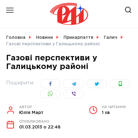
Skip
to
content
НОВИНИ
Головна
Новини
Прикарпаття
Галич
Газові перспективи у Галицькому районі
СВІТ
Газові перспективи у
Галицькому районі
УКРАЇНА
Поширити:
АВТОР
НА ЧИТАННЯ
Юлія Март
1 хв
ОПУБЛІКОВАНО
01.03.2013 о 22:48