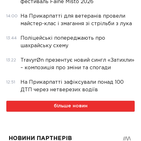
фестиваль Faine Misto 2026
На Прикарпатті для ветеранів провели
14:00
майстер-клас і змагання зі стрільби з лука
Поліцейські попереджають про
13:44
шахрайську схему
TravyrØn презентує новий сингл «Затихли»
13:22
– композиція про зміни та спогади
На Прикарпатті зафіксували понад 100
12:51
ДТП через нетверезих водіїв
більше новин