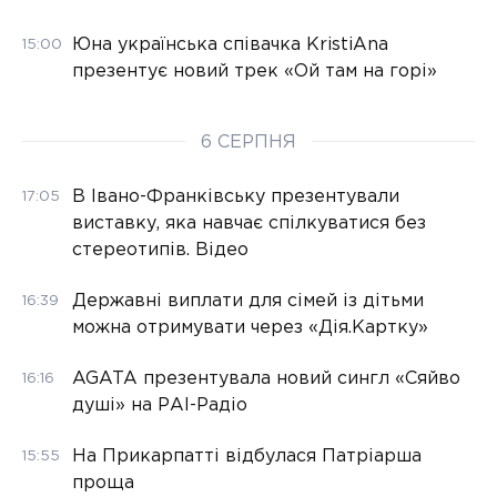
Юна українська співачка KristiAna
15:00
презентує новий трек «Ой там на горі»
6 СЕРПНЯ
В Івано-Франківську презентували
17:05
виставку, яка навчає спілкуватися без
стереотипів. Відео
Державні виплати для сімей із дітьми
16:39
можна отримувати через «Дія.Картку»
AGATA презентувала новий сингл «Сяйво
16:16
душі» на РАІ-Радіо
На Прикарпатті відбулася Патріарша
15:55
проща