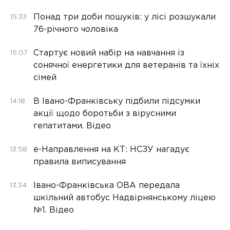
Понад три доби пошуків: у лісі розшукали
15:33
76-річного чоловіка
Стартує новий набір на навчання із
15:07
сонячної енергетики для ветеранів та їхніх
сімей
В Івано-Франківську підбили підсумки
14:18
акції щодо боротьби з вірусними
гепатитами. Відео
е-Направлення на КТ: НСЗУ нагадує
13:58
правила виписування
Івано-Франківська ОВА передала
13:34
шкільний автобус Надвірнянському ліцею
№1. Відео