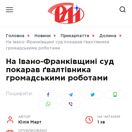
Skip
to
content
НОВИНИ
Головна
Новини
Прикарпаття
Долина
На Івано-Франківщині суд покарав ґвалтівника
СВІТ
громадськими роботами
На Івано-Франківщині суд
покарав ґвалтівника
громадськими роботами
УКРАЇНА
Поширити:
АВТОР
НА ЧИТАННЯ
Юлія Март
1 хв
ОПУБЛІКОВАНО