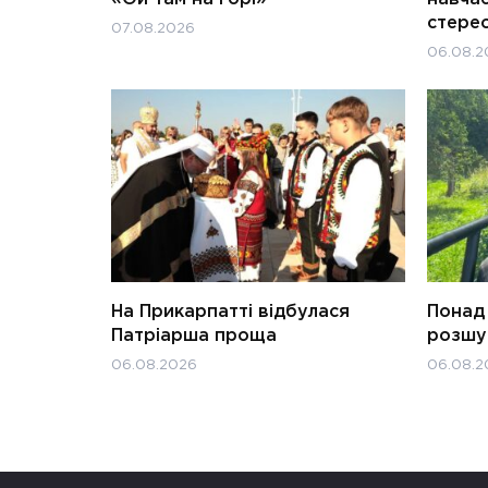
стерео
07.08.2026
06.08.2
На Прикарпатті відбулася
Понад 
Патріарша проща
розшук
06.08.2026
06.08.2