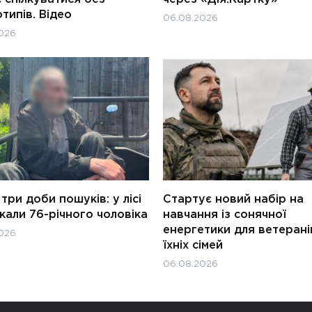
типів. Відео
06.08.2026
026
три доби пошуків: у лісі
Стартує новий набір на
али 76-річного чоловіка
навчання із сонячної
енергетики для ветерані
026
їхніх сімей
06.08.2026