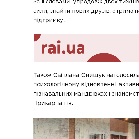
За її словами, упродовж двох тижні
сили, знайти нових друзів, отримат
підтримку.
Також Світлана Онищук наголосила
психологічному відновленні, активно
пізнавальних мандрівках і знайомст
Прикарпаття.