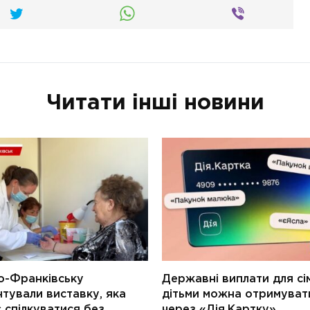
Читати інші новини
о-Франківську
Державні виплати для сім
тували виставку, яка
дітьми можна отримуват
 спілкуватися без
через «Дія.Картку»