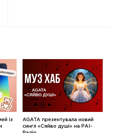
ей із
AGATA презентувала новий
и
сингл «Сяйво душі» на РАІ-
Радіо