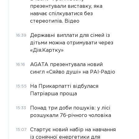
презентували виставку, яка
навчає спілкуватися без
стереотипів. Відео
Державні виплати для сімей із
16:39
дітьми можна отримувати через
«Дія.Картку»
AGATA презентувала новий
16:16
сингл «Сяйво душі» на РАІ-Радіо
На Прикарпатті відбулася
15:55
Патріарша проща
Понад три доби пошуків: у лісі
15:33
розшукали 76-річного чоловіка
Стартує новий набір на навчання
15:07
із сонячної енергетики для