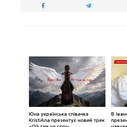
Юна українська співачка
В Іван
KristiAna презентує новий трек
презен
«Ой там на горі»
навчає