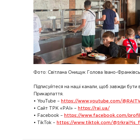
Фото: Світлана Онищук Голова Івано-Франківс
Підписуйтеся на наші канали, щоб завжди бути 
Прикарпаття.
• YouTube –
https://www.youtube.com/@RAIT
• Сайт ТРК «РАІ» –
https://rai.ua/
• Facebook –
https://www.facebook.com/prof
• TikTok –
https://www.tiktok.com/@trkrai?i