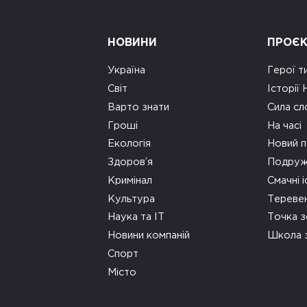
НОВИНИ
ПРОЄ
Україна
Герої т
Світ
Історії
Варто знати
Сила сл
Гроші
На часі
Екологія
Новий п
Здоров’я
Подруж
Кримінал
Смачні і
Культура
Тереве
Наука та ІТ
Точка 
Новини компаній
Школа 
Спорт
Місто