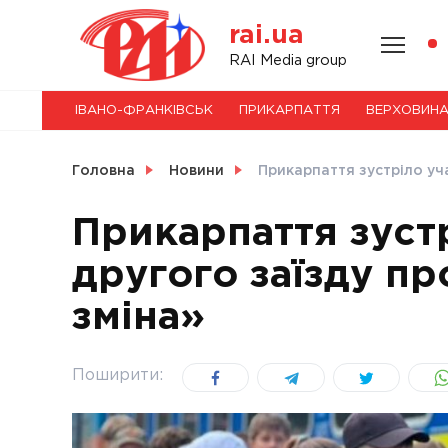
Skip
rai.ua
to
content
НОВИНИ
RAI Media group
ІВАНО-ФРАНКІВСЬК
ПРИКАРПАТТЯ
ВЕРХОВИН
СВІТ
Головна
Новини
Прикарпаття зустріло уч
Прикарпаття зуст
другого заїзду п
УКРАЇНА
зміна»
Поширити: