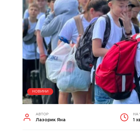
НОВИНИ
АВТОР
НА
Лазорик Яна
1 х