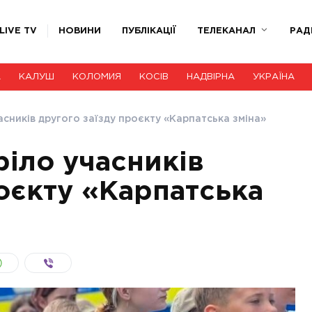
LIVE TV
НОВИНИ
ПУБЛІКАЦІЇ
ТЕЛЕКАНАЛ
РАД
А
КАЛУШ
КОЛОМИЯ
КОСІВ
НАДВІРНА
УКРАЇНА
асників другого заїзду проєкту «Карпатська зміна»
ріло учасників
роєкту «Карпатська