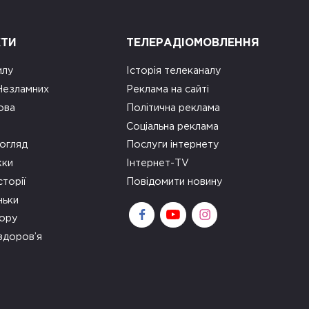
КТИ
ТЕЛЕРАДІОМОВЛЕННЯ
илу
Історія телеканалу
 Незламних
Реклама на сайті
ова
Політична реклама
Соціальна реклама
огляд
Послуги інтернету
ки
Інтернет-TV
сторії
Повідомити новину
ньки
зору
здоров’я