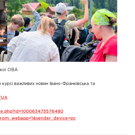
ької ОВА
в курсі важливих новин Івано-Франківська та
VUA
ile.php?id=100063475576480
s_from_webapp=1&sender_device=pc