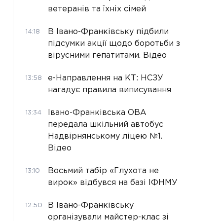
ветеранів та їхніх сімей
В Івано-Франківську підбили
14:18
підсумки акції щодо боротьби з
вірусними гепатитами. Відео
е-Направлення на КТ: НСЗУ
13:58
нагадує правила виписування
Івано-Франківська ОВА
13:34
передала шкільний автобус
Надвірнянському ліцею №1.
Відео
Восьмий табір «Глухота не
13:10
вирок» відбувся на базі ІФНМУ
В Івано-Франківську
12:50
організували майстер-клас зі