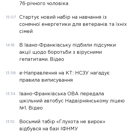
76-річного чоловіка
Стартує новий набір на навчання із
15:07
сонячної енергетики для ветеранів та їхніх
сімей
В Івано-Франківську підбили підсумки
14:18
акції щодо боротьби з вірусними
гепатитами. Відео
е-Направлення на КТ: НСЗУ нагадує
13:58
правила виписування
Івано-Франківська ОВА передала
13:34
шкільний автобус Надвірнянському ліцею
№1. Відео
Восьмий табір «Глухота не вирок»
13:10
відбувся на базі ІФНМУ