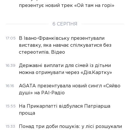
презентує новий трек «Ой там на горі»
6 СЕРПНЯ
В Івано-Франківську презентували
17:05
виставку, яка навчає спілкуватися без
стереотипів. Відео
Державні виплати для сімей із дітьми
16:39
можна отримувати через «Дія.Картку»
AGATA презентувала новий сингл «Сяйво
16:16
душі» на РАІ-Радіо
На Прикарпатті відбулася Патріарша
15:55
проща
Понад три доби пошуків: у лісі розшукали
15:33