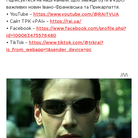
Підписуйтеся на наші канали, щоб завжди бути в курсі
важливих новин Івано-Франківська та Прикарпаття.
• YouTube –
https://www.youtube.com/@RAITVUA
• Сайт ТРК «РАІ» –
https://rai.ua/
• Facebook –
https://www.facebook.com/profile.php?
id=100063475576480
• TikTok –
https://www.tiktok.com/@trkrai?
is_from_webapp=1&sender_device=pc