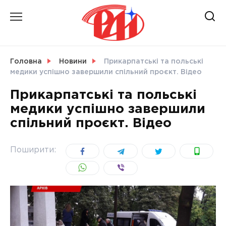
Skip
to
content
НОВИНИ
Головна
Новини
Прикарпатські та польські
медики успішно завершили спільний проєкт. Відео
СВІТ
Прикарпатські та польські
медики успішно завершили
спільний проєкт. Відео
УКРАЇНА
Поширити: