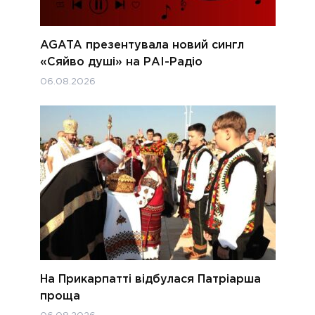
AGATA презентувала новий сингл
«Сяйво душі» на РАІ-Радіо
06.08.2026
На Прикарпатті відбулася Патріарша
проща