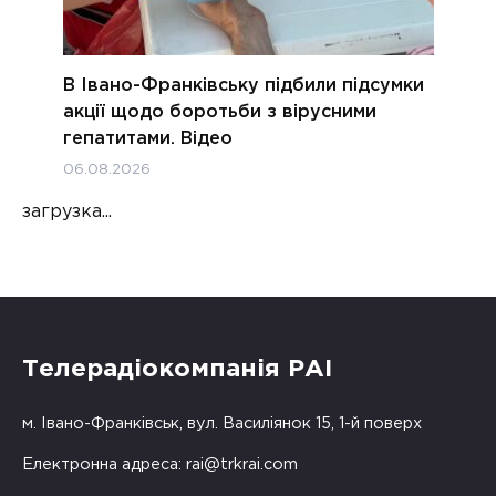
В Івано-Франківську підбили підсумки
акції щодо боротьби з вірусними
гепатитами. Відео
06.08.2026
загрузка...
Телерадіокомпанія РАІ
м. Івано-Франківськ, вул. Василіянок 15, 1-й поверх
Електронна адреса:
rai@trkrai.com