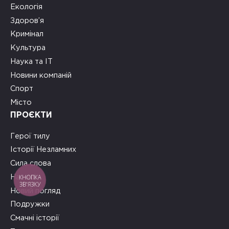
Екологія
Здоров’я
Кримінал
Культура
Наука та ІТ
Новини компаній
Спорт
Місто
ПРОЄКТИ
Герої тилу
Історії Незламних
Сила слова
КНОПКА
На часі
ЗВ'ЯЗКУ
Новий погляд
Подружки
Смачні історії