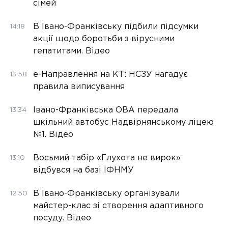
сімей
В Івано-Франківську підбили підсумки
14:18
акції щодо боротьби з вірусними
гепатитами. Відео
е-Направлення на КТ: НСЗУ нагадує
13:58
правила виписування
Івано-Франківська ОВА передала
13:34
шкільний автобус Надвірнянському ліцею
№1. Відео
Восьмий табір «Глухота не вирок»
13:10
відбувся на базі ІФНМУ
В Івано-Франківську організували
12:50
майстер-клас зі створення адаптивного
посуду. Відео