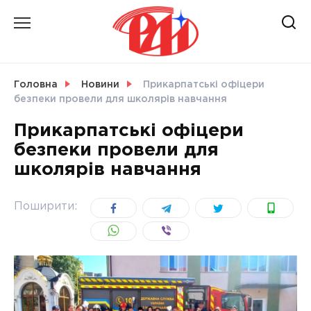
Skip
to
content
НОВИНИ
Головна
Новини
Прикарпатські офіцери
безпеки провели для школярів навчання
СВІТ
Прикарпатські офіцери
безпеки провели для
школярів навчання
УКРАЇНА
Поширити: