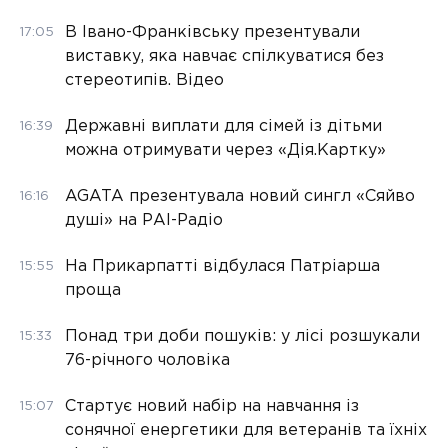
В Івано-Франківську презентували
17:05
виставку, яка навчає спілкуватися без
стереотипів. Відео
Державні виплати для сімей із дітьми
16:39
можна отримувати через «Дія.Картку»
AGATA презентувала новий сингл «Сяйво
16:16
душі» на РАІ-Радіо
На Прикарпатті відбулася Патріарша
15:55
проща
Понад три доби пошуків: у лісі розшукали
15:33
76-річного чоловіка
Стартує новий набір на навчання із
15:07
сонячної енергетики для ветеранів та їхніх