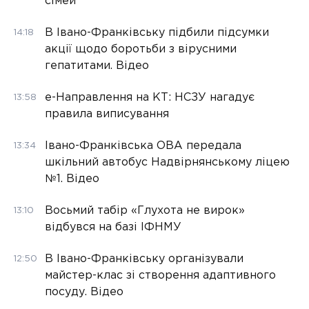
сімей
В Івано-Франківську підбили підсумки
14:18
акції щодо боротьби з вірусними
гепатитами. Відео
е-Направлення на КТ: НСЗУ нагадує
13:58
правила виписування
Івано-Франківська ОВА передала
13:34
шкільний автобус Надвірнянському ліцею
№1. Відео
Восьмий табір «Глухота не вирок»
13:10
відбувся на базі ІФНМУ
В Івано-Франківську організували
12:50
майстер-клас зі створення адаптивного
посуду. Відео