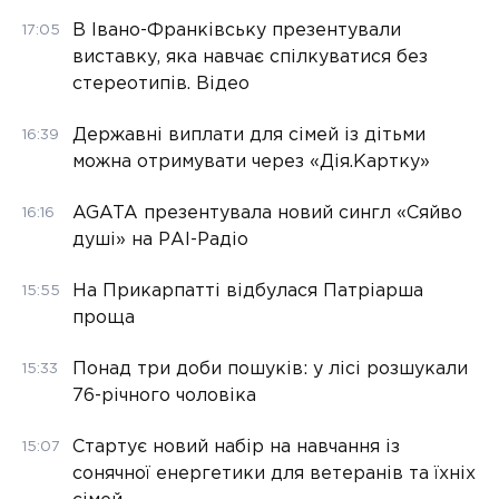
В Івано-Франківську презентували
17:05
виставку, яка навчає спілкуватися без
стереотипів. Відео
Державні виплати для сімей із дітьми
16:39
можна отримувати через «Дія.Картку»
AGATA презентувала новий сингл «Сяйво
16:16
душі» на РАІ-Радіо
На Прикарпатті відбулася Патріарша
15:55
проща
Понад три доби пошуків: у лісі розшукали
15:33
76-річного чоловіка
Стартує новий набір на навчання із
15:07
сонячної енергетики для ветеранів та їхніх