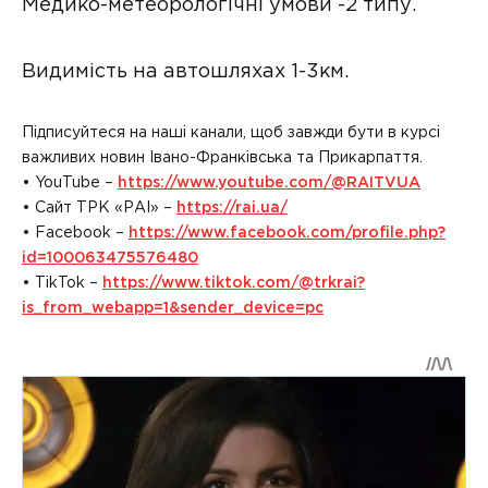
Медико-метеорологічні умови -2 типу.
Видимість на автошляхах 1-3км.
Підписуйтеся на наші канали, щоб завжди бути в курсі
важливих новин Івано-Франківська та Прикарпаття.
• YouTube –
https://www.youtube.com/@RAITVUA
• Сайт ТРК «РАІ» –
https://rai.ua/
• Facebook –
https://www.facebook.com/profile.php?
id=100063475576480
• TikTok –
https://www.tiktok.com/@trkrai?
is_from_webapp=1&sender_device=pc