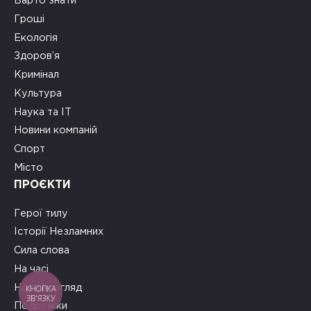
Варто знати
Гроші
Екологія
Здоров’я
Кримінал
Культура
Наука та ІТ
Новини компаній
Спорт
Місто
ПРОЄКТИ
Герої тилу
Історії Незламних
Сила слова
На часі
Новий погляд
КНОПКА
ЗВ'ЯЗКУ
Подружки