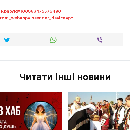
ile.php?id=100063475576480
s_from_webapp=1&sender_device=pc
Читати інші новини