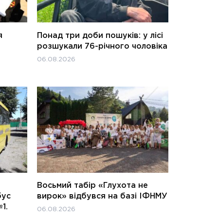
я
Понад три доби пошуків: у лісі
розшукали 76-річного чоловіка
06.08.2026
Восьмий табір «Глухота не
бус
вирок» відбувся на базі ІФНМУ
1.
06.08.2026