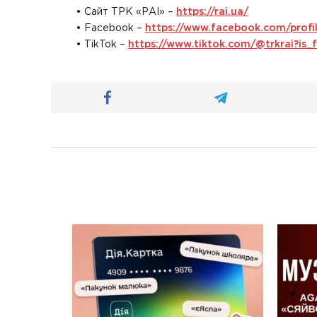
• Сайт ТРК «РАІ» –
https://rai.ua/
• Facebook –
https://www.facebook.com/prof
• TikTok –
https://www.tiktok.com/@trkrai?i