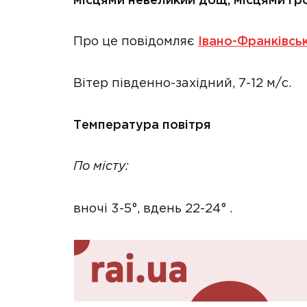
місцями невеликий дощ, місцями гро
Про це повідомляє
Івано-Франківсь
Вітер південно-західний, 7-12 м/с.
Температура повітря
По місту:
вночі 3-5°, вдень 22-24° .