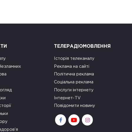
КТИ
ТЕЛЕРАДІОМОВЛЕННЯ
илу
Історія телеканалу
 Незламних
Реклама на сайті
ова
Політична реклама
Соціальна реклама
огляд
Послуги інтернету
ки
Інтернет-TV
сторії
Повідомити новину
ньки
зору
здоров’я