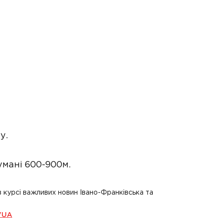
у.
умані 600-900м.
в курсі важливих новин Івано-Франківська та
VUA