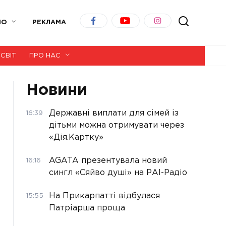
ІО
РЕКЛАМА
СВІТ
ПРО НАС
Новини
Державні виплати для сімей із
16:39
дітьми можна отримувати через
«Дія.Картку»
AGATA презентувала новий
16:16
сингл «Сяйво душі» на РАІ-Радіо
На Прикарпатті відбулася
15:55
Патріарша проща