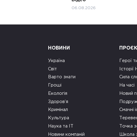
06.08.2026
НОВИНИ
ПРОЄ
Україна
Герої т
Світ
Історії
Варто знати
Сила сл
Гроші
На часі
Екологія
Новий п
Здоров’я
Подруж
Кримінал
Смачні і
Культура
Тереве
Наука та ІТ
Точка 
Новини компаній
Школа 