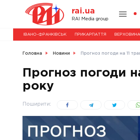
Skip
rai.ua
to
content
НОВИНИ
RAI Media group
ІВАНО-ФРАНКІВСЬК
ПРИКАРПАТТЯ
ВЕРХОВИН
СВІТ
Головна
Новини
Прогноз погоди на 11 тр
Прогноз погоди на
року
УКРАЇНА
Поширити: