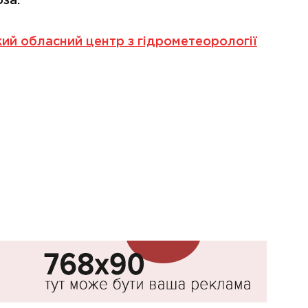
за.
кий обласний центр з гідрометеорології