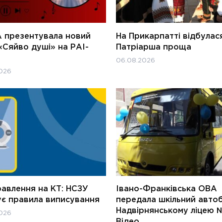
 презентувала новий
На Прикарпатті відбулас
«Сяйво душі» на РАІ-
Патріарша проща
06.08.2026
026
равлення на КТ: НСЗУ
Івано-Франківська ОВА
ує правила виписування
передала шкільний авто
Надвірнянському ліцею №
026
Відео