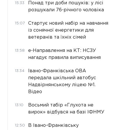
Понад три доби пошуків: у лісі
15:33
розшукали 76-річного чоловіка
Стартує новий набір на навчання
15:07
із сонячної енергетики для
ветеранів та їхніх сімей
е-Направлення на КТ: НСЗУ
13:58
нагадує правила виписування
Івано-Франківська ОВА
13:34
передала шкільний автобус
Надвірнянському ліцею №1.
Відео
Восьмий табір «Глухота не
13:10
вирок» відбувся на базі ІФНМУ
В Івано-Франківську
12:50