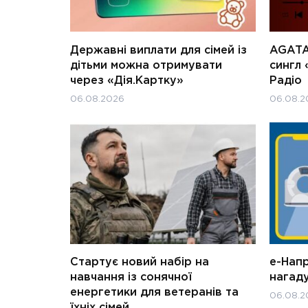
Державні виплати для сімей із
AGATA
дітьми можна отримувати
сингл 
через «Дія.Картку»
Радіо
06.08.2026
06.08.2
Стартує новий набір на
е-Нап
навчання із сонячної
нагад
енергетики для ветеранів та
06.08.2
їхніх сімей