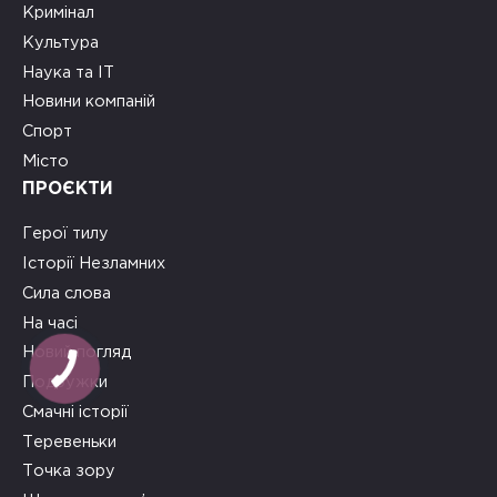
Кримінал
Культура
Наука та ІТ
Новини компаній
Спорт
Місто
ПРОЄКТИ
Герої тилу
Історії Незламних
Сила слова
На часі
Новий погляд
КНОПКА
ЗВ'ЯЗКУ
Подружки
Смачні історії
Теревеньки
Точка зору