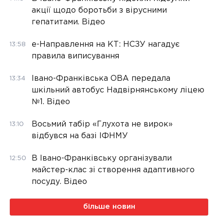
акції щодо боротьби з вірусними
гепатитами. Відео
е-Направлення на КТ: НСЗУ нагадує
13:58
правила виписування
Івано-Франківська ОВА передала
13:34
шкільний автобус Надвірнянському ліцею
№1. Відео
Восьмий табір «Глухота не вирок»
13:10
відбувся на базі ІФНМУ
В Івано-Франківську організували
12:50
майстер-клас зі створення адаптивного
посуду. Відео
більше новин