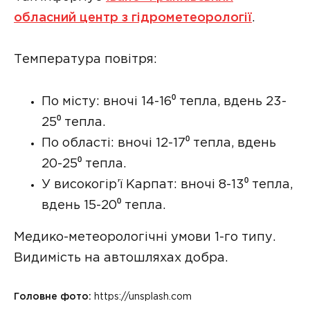
обласний центр з гідрометеорології
.
Температура повітря:
По місту: вночі 14-16⁰ тепла, вдень 23-
25⁰ тепла.
По області: вночі 12-17⁰ тепла, вдень
20-25⁰ тепла.
У високогір’ї Карпат: вночі 8-13⁰ тепла,
вдень 15-20⁰ тепла.
Медико-метеорологічні умови 1-го типу.
Видимість на автошляхах добра.
Головне фото:
https://unsplash.com