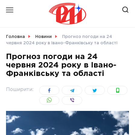
Skip
to
content
НОВИНИ
Головна
Новини
Прогноз погоди на 24
червня 2024 року в Івано-Франківську та області
СВІТ
Прогноз погоди на 24
червня 2024 року в Івано-
Франківську та області
УКРАЇНА
Поширити: