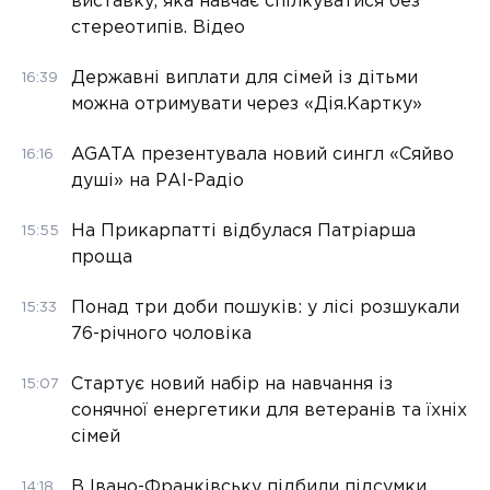
виставку, яка навчає спілкуватися без
стереотипів. Відео
Державні виплати для сімей із дітьми
16:39
можна отримувати через «Дія.Картку»
AGATA презентувала новий сингл «Сяйво
16:16
душі» на РАІ-Радіо
На Прикарпатті відбулася Патріарша
15:55
проща
Понад три доби пошуків: у лісі розшукали
15:33
76-річного чоловіка
Стартує новий набір на навчання із
15:07
сонячної енергетики для ветеранів та їхніх
сімей
В Івано-Франківську підбили підсумки
14:18