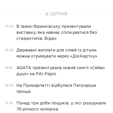
6 СЕРПНЯ
В Івано-Франківську презентували
17:05
виставку, яка навчає спілкуватися без
стереотипів. Відео
Державні виплати для сімей із дітьми
16:39
можна отримувати через «Дія.Картку»
AGATA презентувала новий сингл «Сяйво
16:16
душі» на РАІ-Радіо
На Прикарпатті відбулася Патріарша
15:55
проща
Понад три доби пошуків: у лісі розшукали
15:33
76-річного чоловіка