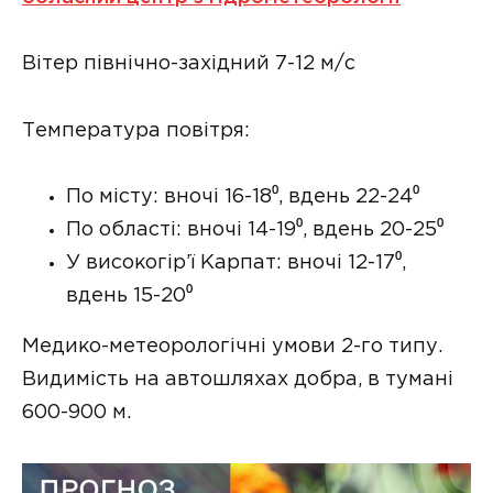
Вітер північно-західний 7-12 м/с
Температура повітря:
По місту: вночі 16-18⁰, вдень 22-24⁰
По області: вночі 14-19⁰, вдень 20-25⁰
У високогір’ї Карпат: вночі 12-17⁰,
вдень 15-20⁰
Медико-метеорологічні умови 2-го типу.
Видимість на автошляхах добра, в тумані
600-900 м.