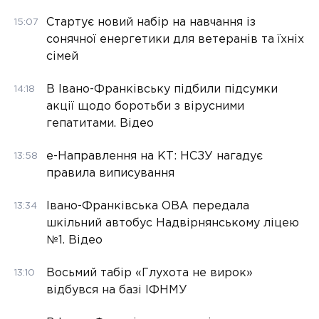
Стартує новий набір на навчання із
15:07
сонячної енергетики для ветеранів та їхніх
сімей
В Івано-Франківську підбили підсумки
14:18
акції щодо боротьби з вірусними
гепатитами. Відео
е-Направлення на КТ: НСЗУ нагадує
13:58
правила виписування
Івано-Франківська ОВА передала
13:34
шкільний автобус Надвірнянському ліцею
№1. Відео
Восьмий табір «Глухота не вирок»
13:10
відбувся на базі ІФНМУ