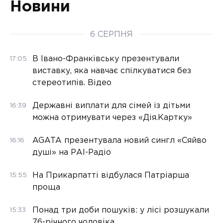
Новини
6 СЕРПНЯ
В Івано-Франківську презентували
17:05
виставку, яка навчає спілкуватися без
стереотипів. Відео
Державні виплати для сімей із дітьми
16:39
можна отримувати через «Дія.Картку»
AGATA презентувала новий сингл «Сяйво
16:16
душі» на РАІ-Радіо
На Прикарпатті відбулася Патріарша
15:55
проща
Понад три доби пошуків: у лісі розшукали
15:33
76-річного чоловіка