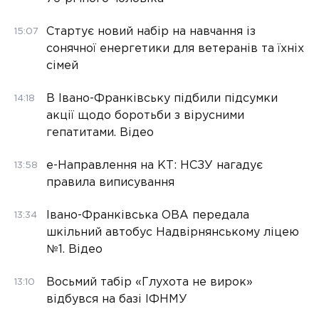
Стартує новий набір на навчання із
15:07
сонячної енергетики для ветеранів та їхніх
сімей
В Івано-Франківську підбили підсумки
14:18
акції щодо боротьби з вірусними
гепатитами. Відео
е-Направлення на КТ: НСЗУ нагадує
13:58
правила виписування
Івано-Франківська ОВА передала
13:34
шкільний автобус Надвірнянському ліцею
№1. Відео
Восьмий табір «Глухота не вирок»
13:10
відбувся на базі ІФНМУ