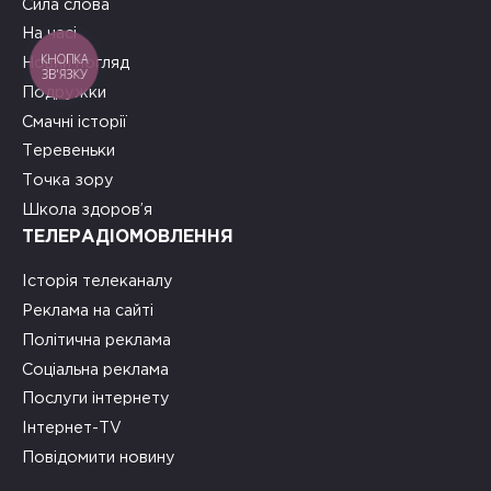
Сила слова
На часі
КНОПКА
Новий погляд
ЗВ'ЯЗКУ
Подружки
Смачні історії
Теревеньки
Точка зору
Школа здоров’я
ТЕЛЕРАДІОМОВЛЕННЯ
Історія телеканалу
Реклама на сайті
Політична реклама
Соціальна реклама
Послуги інтернету
Інтернет-TV
Повідомити новину