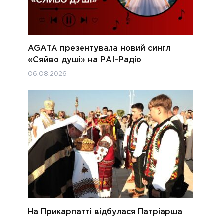
AGATA презентувала новий сингл
«Сяйво душі» на РАІ-Радіо
06.08.2026
На Прикарпатті відбулася Патріарша