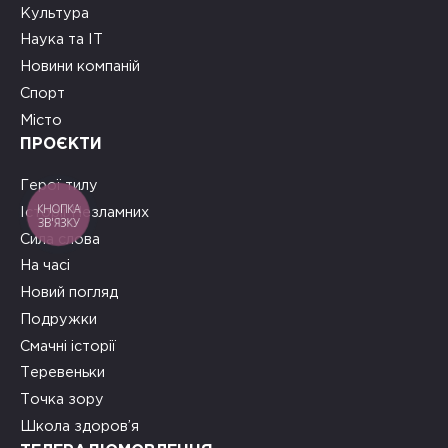
Культура
Наука та ІТ
Новини компаній
Спорт
Місто
ПРОЄКТИ
Герої тилу
КНОПКА
Історії Незламних
ЗВ'ЯЗКУ
Сила слова
На часі
Новий погляд
Подружки
Смачні історії
Теревеньки
Точка зору
Школа здоров’я