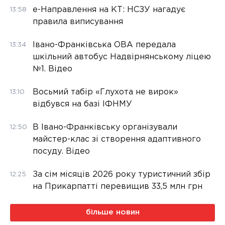
е-Направлення на КТ: НСЗУ нагадує
13:58
правила виписування
Івано-Франківська ОВА передала
13:34
шкільний автобус Надвірнянському ліцею
№1. Відео
Восьмий табір «Глухота не вирок»
13:10
відбувся на базі ІФНМУ
В Івано-Франківську організували
12:50
майстер-клас зі створення адаптивного
посуду. Відео
За сім місяців 2026 року туристичний збір
12:25
на Прикарпатті перевищив 33,5 млн грн
більше новин