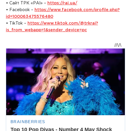
• Сайт ТРК «РАІ» –
https://rai.ua/
• Facebook –
https://www.facebook.com/profile.php?
id=100063475576480
• TikTok –
https://www.tiktok.com/@trkrai?
is_from_webapp=1&sender_device=pc