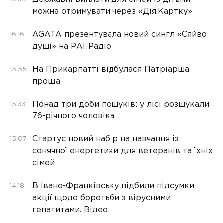
можна отримувати через «Дія.Картку»
AGATA презентувала новий сингл «Сяйво
16:16
душі» на РАІ-Радіо
На Прикарпатті відбулася Патріарша
15:55
проща
Понад три доби пошуків: у лісі розшукали
15:33
76-річного чоловіка
Стартує новий набір на навчання із
15:07
сонячної енергетики для ветеранів та їхніх
сімей
В Івано-Франківську підбили підсумки
14:18
акції щодо боротьби з вірусними
гепатитами. Відео