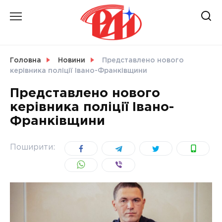
Skip
to
content
НОВИНИ
Головна
Новини
Представлено нового
керівника поліції Івано-Франківщини
СВІТ
Представлено нового
керівника поліції Івано-
Франківщини
УКРАЇНА
Поширити: