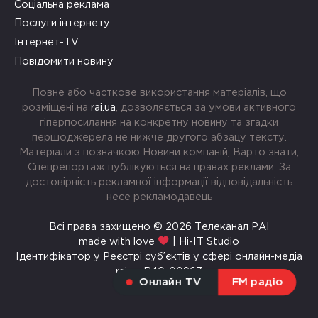
Соціальна реклама
Послуги інтернету
Інтернет-TV
Повідомити новину
Повне або часткове використання матеріалів, що
розміщені на
rai.ua
, дозволяється за умови активного
гіперпосилання на конкретну новину та згадки
першоджерела не нижче другого абзацу тексту.
Матеріали з позначкою Новини компаній, Варто знати,
Спецрепортаж публікуються на правах реклами. За
достовірність рекламної інформації відповідальність
несе рекламодавець
Всі права захищено © 2026 Телеканал РАІ
made with love
| Hi-IT Studio
Ідентифікатор у Реєстрі суб’єктів у сфері онлайн-медіа
rai.ua R40-00967
Онлайн TV
FM радіо