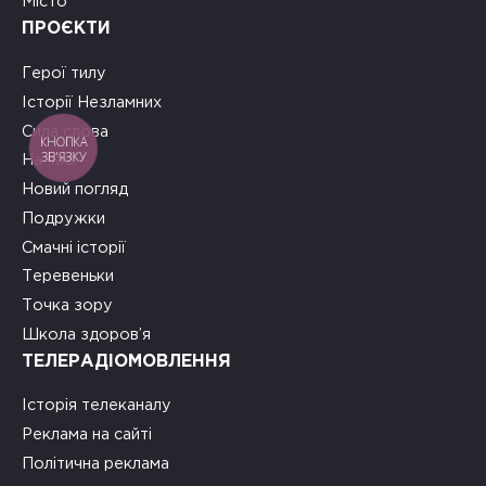
Місто
ПРОЄКТИ
Герої тилу
Історії Незламних
Сила слова
КНОПКА
ЗВ'ЯЗКУ
На часі
Новий погляд
Подружки
Смачні історії
Теревеньки
Точка зору
Школа здоров’я
ТЕЛЕРАДІОМОВЛЕННЯ
Історія телеканалу
Реклама на сайті
Політична реклама