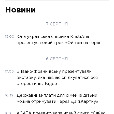
Новини
7 СЕРПНЯ
Юна українська співачка KristiAna
15:00
презентує новий трек «Ой там на горі»
6 СЕРПНЯ
В Івано-Франківську презентували
17:05
виставку, яка навчає спілкуватися без
стереотипів. Відео
Державні виплати для сімей із дітьми
16:39
можна отримувати через «Дія.Картку»
AGATA презентувала новий сингл «Сяйво
16:16