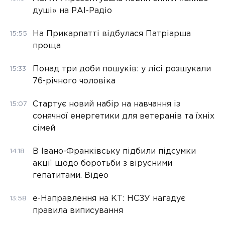
душі» на РАІ-Радіо
На Прикарпатті відбулася Патріарша
15:55
проща
Понад три доби пошуків: у лісі розшукали
15:33
76-річного чоловіка
Стартує новий набір на навчання із
15:07
сонячної енергетики для ветеранів та їхніх
сімей
В Івано-Франківську підбили підсумки
14:18
акції щодо боротьби з вірусними
гепатитами. Відео
е-Направлення на КТ: НСЗУ нагадує
13:58
правила виписування