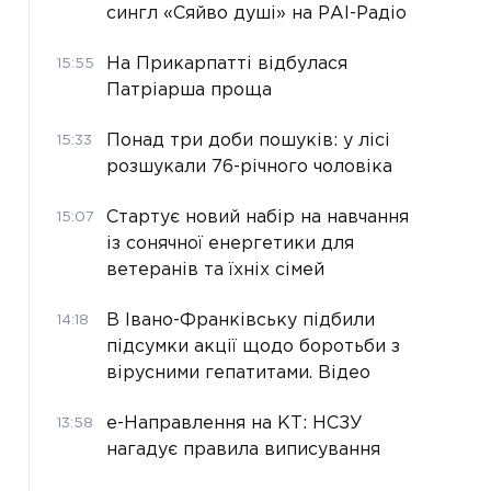
сингл «Сяйво душі» на РАІ-Радіо
На Прикарпатті відбулася
15:55
Патріарша проща
Понад три доби пошуків: у лісі
15:33
розшукали 76-річного чоловіка
Стартує новий набір на навчання
15:07
із сонячної енергетики для
ветеранів та їхніх сімей
В Івано-Франківську підбили
14:18
підсумки акції щодо боротьби з
вірусними гепатитами. Відео
е-Направлення на КТ: НСЗУ
13:58
нагадує правила виписування