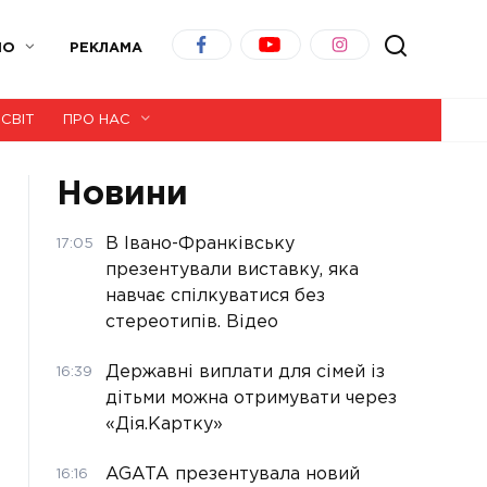
ІО
РЕКЛАМА
СВІТ
ПРО НАС
Новини
В Івано-Франківську
17:05
презентували виставку, яка
навчає спілкуватися без
стереотипів. Відео
Державні виплати для сімей із
16:39
дітьми можна отримувати через
«Дія.Картку»
AGATA презентувала новий
16:16