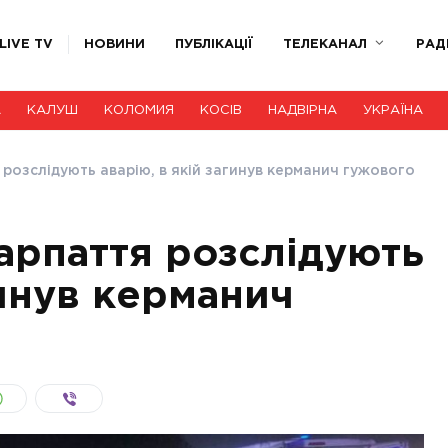
LIVE TV
НОВИНИ
ПУБЛІКАЦІЇ
ТЕЛЕКАНАЛ
РАД
А
КАЛУШ
КОЛОМИЯ
КОСІВ
НАДВІРНА
УКРАЇНА
 розслідують аварію, в якій загинув керманич гужового
арпаття розслідують
гинув керманич