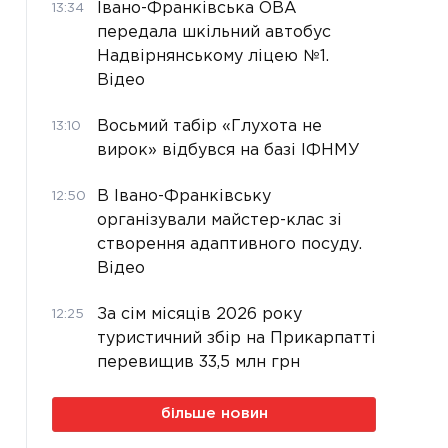
Івано-Франківська ОВА
13:34
передала шкільний автобус
Надвірнянському ліцею №1.
Відео
Восьмий табір «Глухота не
13:10
вирок» відбувся на базі ІФНМУ
В Івано-Франківську
12:50
організували майстер-клас зі
створення адаптивного посуду.
Відео
За сім місяців 2026 року
12:25
туристичний збір на Прикарпатті
перевищив 33,5 млн грн
більше новин