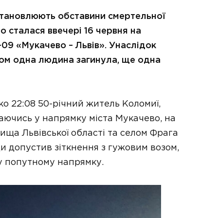
встановлюють обставини смертельної
 сталася ввечері 16 червня на
09 «Мукачево – Львів». Унаслідок
зом одна людина загинула, ще одна
ко 22:08 50-річний житель Коломиї,
аючись у напрямку міста Мукачево, на
лища Львівської області та селом Фрага
и допустив зіткнення з гужовим возом,
у попутному напрямку.