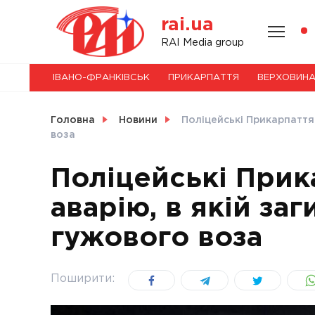
Skip
rai.ua
to
content
НОВИНИ
RAI Media group
ІВАНО-ФРАНКІВСЬК
ПРИКАРПАТТЯ
ВЕРХОВИН
СВІТ
Головна
Новини
Поліцейські Прикарпаття
воза
Поліцейські Прик
УКРАЇНА
аварію, в якій за
гужового воза
Поширити: