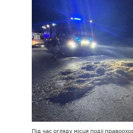
Під час огляду місця події правоох