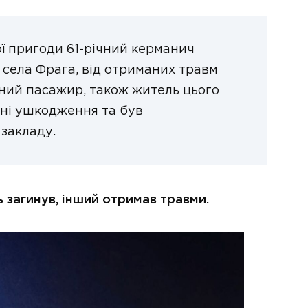
ї пригоди 61-річний керманич
села Фрага, від отриманих травм
ічний пасажир, також житель цього
сні ушкодження та був
 закладу.
нь загинув, інший отримав травми.