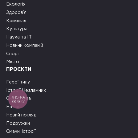
Екологія
Здоров’я
Кримінал
Культура
Наука та ІТ
Новини компаній
Спорт
Місто
ПРОЄКТИ
Герої тилу
Історії Незламних
КНОПКА
Сила слова
ЗВ'ЯЗКУ
На часі
Новий погляд
Подружки
Смачні історії