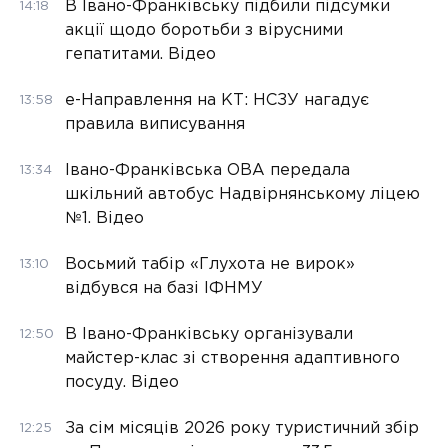
В Івано-Франківську підбили підсумки
14:18
акції щодо боротьби з вірусними
гепатитами. Відео
е-Направлення на КТ: НСЗУ нагадує
13:58
правила виписування
Івано-Франківська ОВА передала
13:34
шкільний автобус Надвірнянському ліцею
№1. Відео
Восьмий табір «Глухота не вирок»
13:10
відбувся на базі ІФНМУ
В Івано-Франківську організували
12:50
майстер-клас зі створення адаптивного
посуду. Відео
За сім місяців 2026 року туристичний збір
12:25