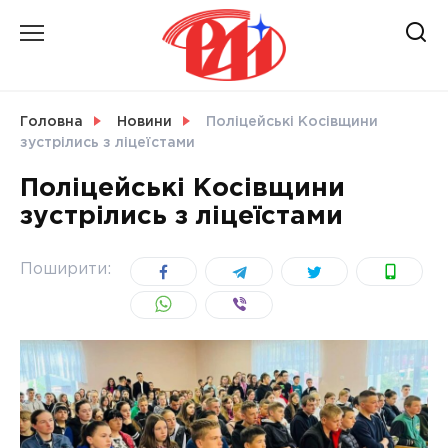
Skip
to
content
НОВИНИ
Головна
Новини
Поліцейські Косівщини
зустрілись з ліцеїстами
СВІТ
Поліцейські Косівщини
зустрілись з ліцеїстами
УКРАЇНА
Поширити: