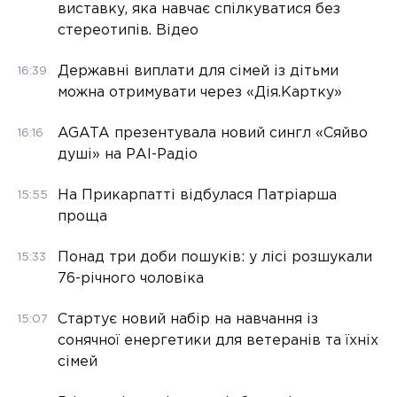
виставку, яка навчає спілкуватися без
стереотипів. Відео
Державні виплати для сімей із дітьми
16:39
можна отримувати через «Дія.Картку»
AGATA презентувала новий сингл «Сяйво
16:16
душі» на РАІ-Радіо
На Прикарпатті відбулася Патріарша
15:55
проща
Понад три доби пошуків: у лісі розшукали
15:33
76-річного чоловіка
Стартує новий набір на навчання із
15:07
сонячної енергетики для ветеранів та їхніх
сімей