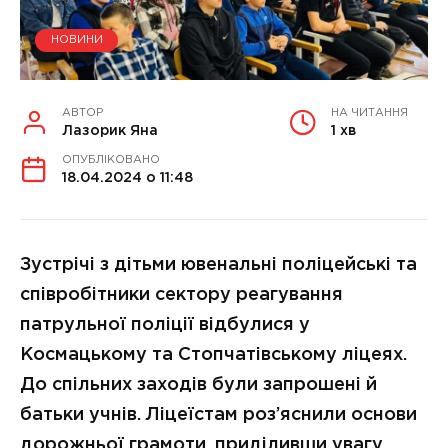
НОВИНИ
АВТОР
НА ЧИТАННЯ
Лазорик Яна
1 хв
ОПУБЛІКОВАНО
18.04.2024 о 11:48
Зустрічі з дітьми ювенальні поліцейські та
співробітники сектору реагування
патрульної поліції відбулися у
Космацькому та Стопчатівському ліцеях.
До спільних заходів були запрошені й
батьки учнів. Ліцеїстам роз’яснили основи
дорожньої грамоти, приділивши увагу