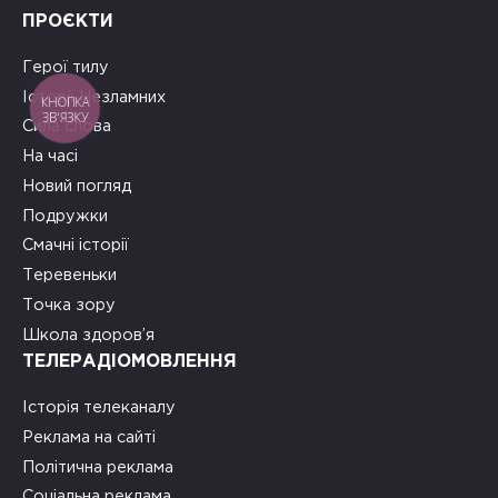
ПРОЄКТИ
Герої тилу
Історії Незламних
КНОПКА
ЗВ'ЯЗКУ
Сила слова
На часі
Новий погляд
Подружки
Смачні історії
Теревеньки
Точка зору
Школа здоров’я
ТЕЛЕРАДІОМОВЛЕННЯ
Історія телеканалу
Реклама на сайті
Політична реклама
Соціальна реклама