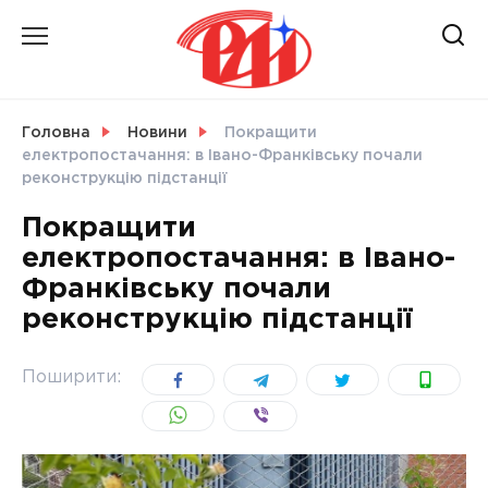
Skip
to
content
НОВИНИ
Головна
Новини
Покращити
електропостачання: в Івано-Франківську почали
СВІТ
реконструкцію підстанції
Покращити
електропостачання: в Івано-
Франківську почали
УКРАЇНА
реконструкцію підстанції
Поширити: