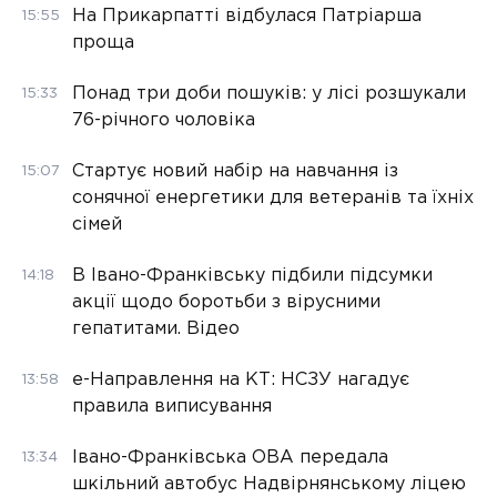
На Прикарпатті відбулася Патріарша
15:55
проща
Понад три доби пошуків: у лісі розшукали
15:33
76-річного чоловіка
Стартує новий набір на навчання із
15:07
сонячної енергетики для ветеранів та їхніх
сімей
В Івано-Франківську підбили підсумки
14:18
акції щодо боротьби з вірусними
гепатитами. Відео
е-Направлення на КТ: НСЗУ нагадує
13:58
правила виписування
Івано-Франківська ОВА передала
13:34
шкільний автобус Надвірнянському ліцею