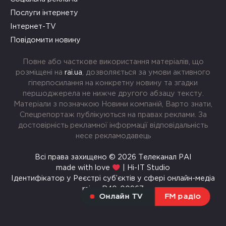
Послуги інтернету
Інтернет-TV
Повідомити новину
Повне або часткове використання матеріалів, що
розміщені на
rai.ua
, дозволяється за умови активного
гіперпосилання на конкретну новину та згадки
першоджерела не нижче другого абзацу тексту.
Матеріали з позначкою Новини компаній, Варто знати,
Спецрепортаж публікуються на правах реклами. За
достовірність рекламної інформації відповідальність
несе рекламодавець
Всі права захищено © 2026 Телеканал РАІ
made with love
| Hi-IT Studio
Ідентифікатор у Реєстрі суб’єктів у сфері онлайн-медіа
rai.ua R40-00967
Онлайн TV
FM радіо