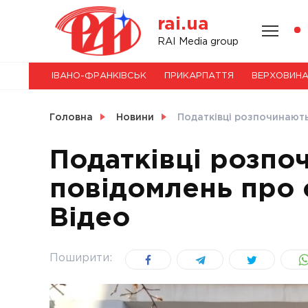
Skip
rai.ua
to
content
НОВИНИ
RAI Media group
ІВАНО-ФРАНКІВСЬК
ПРИКАРПАТТЯ
ВЕРХОВИН
СВІТ
Головна
Новини
Податківці розпочинають
Податківці розпо
повідомлень про 
УКРАЇНА
Відео
Поширити: