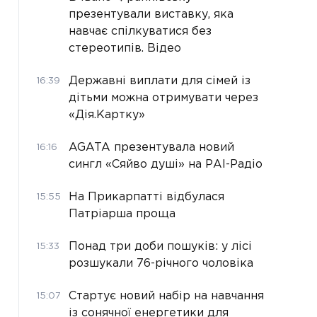
презентували виставку, яка
навчає спілкуватися без
стереотипів. Відео
Державні виплати для сімей із
16:39
дітьми можна отримувати через
«Дія.Картку»
AGATA презентувала новий
16:16
сингл «Сяйво душі» на РАІ-Радіо
На Прикарпатті відбулася
15:55
Патріарша проща
Понад три доби пошуків: у лісі
15:33
розшукали 76-річного чоловіка
Стартує новий набір на навчання
15:07
із сонячної енергетики для