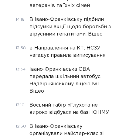
ветеранів та їхніх сімей
В Івано-Франківську підбили
14:18
підсумки акції щодо боротьби з
вірусними гепатитами. Відео
е-Направлення на КТ: НСЗУ
13:58
нагадує правила виписування
Івано-Франківська ОВА
13:34
передала шкільний автобус
Надвірнянському ліцею №1.
Відео
Восьмий табір «Глухота не
13:10
вирок» відбувся на базі ІФНМУ
В Івано-Франківську
12:50
організували майстер-клас зі