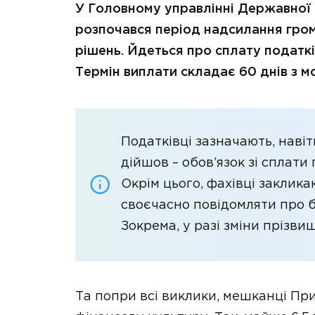
У Головному управлінні Державної
розпочався період надсилання гро
рішень. Йдеться про сплату податків
Термін виплати складає 60 днів з 
Податківці зазначають, навіт
дійшов – обов’язок зі сплат
Окрім цього, фахівці заклик
своєчасно повідомляти про б
Зокрема, у разі зміни прізви
Та попри всі виклики, мешканці П