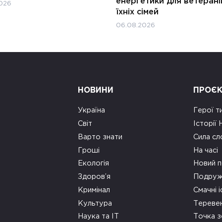
енергетики для ветерані
026
їхніх сімей
06.08.2026
НОВИНИ
ПРОЄ
Україна
Герої т
Світ
Історії
Варто знати
Сила сл
Гроші
На часі
Екологія
Новий п
Здоров’я
Подруж
Кримінал
Смачні і
Культура
Тереве
Наука та ІТ
Точка 