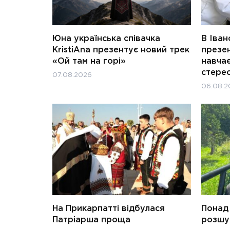
Юна українська співачка
В Іван
KristiAna презентує новий трек
презен
«Ой там на горі»
навчає
стерео
07.08.2026
06.08.2
На Прикарпатті відбулася
Понад 
Патріарша проща
розшук