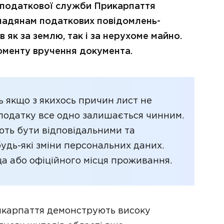
 податкової служби Прикарпаття
мадянам податкових повідомлень-
 як за землю, так і за нерухоме майно.
моменту вручення документа.
ь якщо з якихось причин лист не
и податку все одно залишається чинним.
ають бути відповідальними та
удь-які зміни персональних даних.
ща або офіційного місця проживання.
рикарпаття демонструють високу