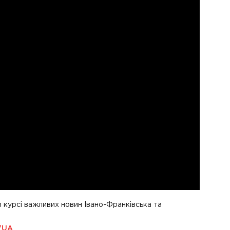
в курсі важливих новин Івано-Франківська та
VUA