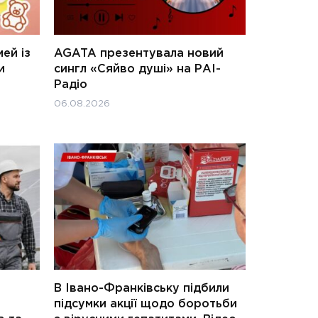
ей із
AGATA презентувала новий
и
сингл «Сяйво душі» на РАІ-
Радіо
06.08.2026
В Івано-Франківську підбили
підсумки акції щодо боротьби