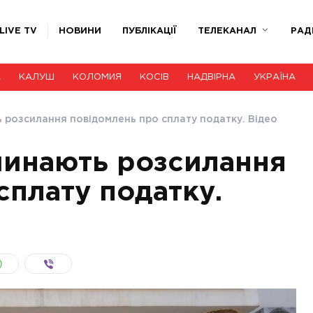
LIVE TV
НОВИНИ
ПУБЛІКАЦІЇ
ТЕЛЕКАНАЛ
РАД
А
КАЛУШ
КОЛОМИЯ
КОСІВ
НАДВІРНА
УКРАЇНА
 розсилання повідомлень про сплату податку. Відео
чинають розсилання
сплату податку.