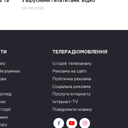
в та
з вірусними гепатитами. Відео
06.08.2026
КТИ
ТЕЛЕРАДІОМОВЛЕННЯ
илу
Історія телеканалу
 Незламних
Реклама на сайті
ова
Політична реклама
Соціальна реклама
огляд
Послуги інтернету
ки
Інтернет-TV
сторії
Повідомити новину
ньки
зору