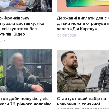
о-Франківську
Державні виплати для сім
тували виставку, яка
дітьми можна отримуват
 спілкуватися без
через «Дія.Картку»
типів. Відео
06.08.2026
026
три доби пошуків: у лісі
Стартує новий набір на
али 76-річного чоловіка
навчання із сонячної