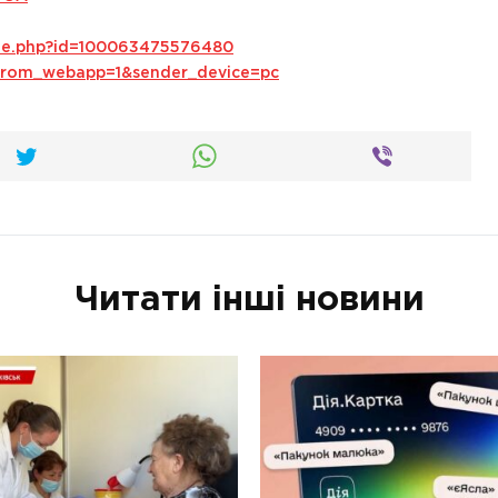
ile.php?id=100063475576480
s_from_webapp=1&sender_device=pc
Читати інші новини