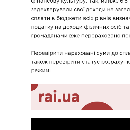
фінансову культуру. Так, майже 6,5
задекларували свої доходи на загал
сплати в бюджети всіх рівнів визн
податку на доходи фізичних осіб та 
громадянами вже перераховано пон
Перевірити нараховані суми до спла
також перевірити статус розрахунк
режимі.