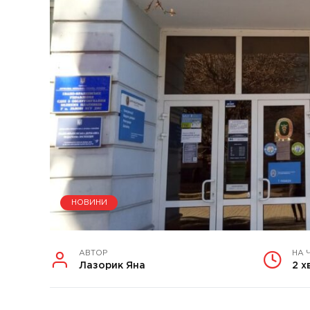
НОВИНИ
АВТОР
НА 
Лазорик Яна
2 х