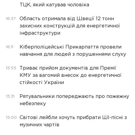
ТЦК, який катував чоловіка
Область отримала від Швеції 12 тонн
16:37
захисних конструкцій для енергетичної
інфраструктури
Кіберполіцейські Прикарпаття провели
16:11
навчання для людей з порушеннями слуху
Триває прийом документів для Премії
15:55
КМУ за вагомий внесок до енергетичної
стійкості України
Рятувальники попереджають про пожежну
15:31
небезпеку
Світові лейбли хочуть прибрати ШІ-пісні з
15:00
музичних чартів