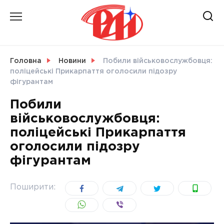
Skip
to
content
НОВИНИ
Головна
Новини
Побили військовослужбовця:
поліцейські Прикарпаття оголосили підозру
СВІТ
фігурантам
Побили
військовослужбовця:
поліцейські Прикарпаття
УКРАЇНА
оголосили підозру
фігурантам
Поширити: