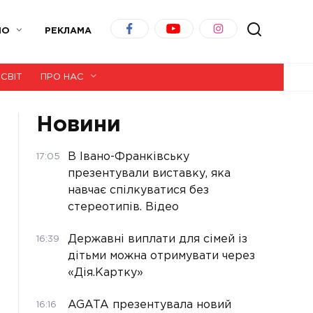
ІО
РЕКЛАМА
СВІТ
ПРО НАС
Новини
В Івано-Франківську
17:05
презентували виставку, яка
навчає спілкуватися без
стереотипів. Відео
Державні виплати для сімей із
16:39
дітьми можна отримувати через
«Дія.Картку»
AGATA презентувала новий
16:16