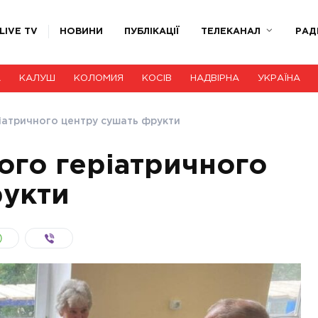
LIVE TV
НОВИНИ
ПУБЛІКАЦІЇ
ТЕЛЕКАНАЛ
РАД
А
КАЛУШ
КОЛОМИЯ
КОСІВ
НАДВІРНА
УКРАЇНА
ріатричного центру сушать фрукти
ого геріатричного
рукти