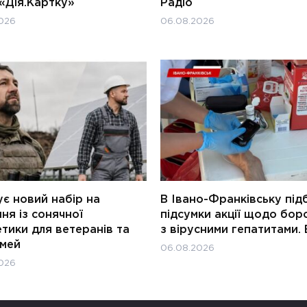
«Дія.Картку»
Радіо
026
06.08.2026
є новий набір на
В Івано-Франківську під
ня із сонячної
підсумки акції щодо бор
тики для ветеранів та
з вірусними гепатитами. 
імей
06.08.2026
026