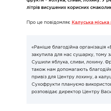
фрукти – яблука, сливи, лохину. У р
літрів висушених корисних смаколик
Про це повідомляє
Калуська міська
«Раніше благодійна організація 
закупила для нас сушарку, тому з
Сушили яблука, сливи, лохину. Ф
також нам допомагають благодій
привіз для Центру лохину, а кал
Сухофрукти плануємо використов
розповідає директор Центру Васи