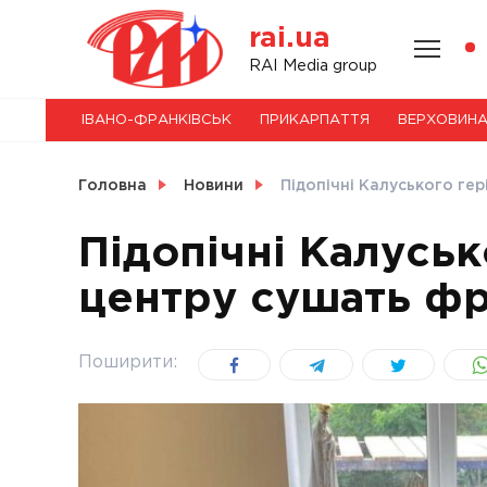
Skip
rai.ua
to
content
НОВИНИ
RAI Media group
ІВАНО-ФРАНКІВСЬК
ПРИКАРПАТТЯ
ВЕРХОВИН
СВІТ
Головна
Новини
Підопічні Калуського ге
Підопічні Калуськ
центру сушать ф
УКРАЇНА
Поширити: