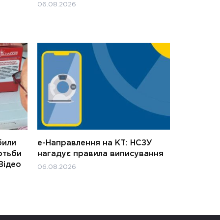
06.08.2026
били
е-Направлення на КТ: НСЗУ
отьби
нагадує правила виписування
Відео
06.08.2026