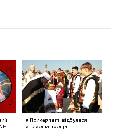
вий
На Прикарпатті відбулася
АІ-
Патріарша проща