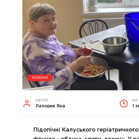
НОВИНИ
АВТОР
НА
Лазорик Яна
1 х
Підопічні Калуського геріатричног