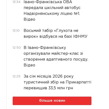
Івано-Франківська ОВА
13:34
передала шкільний автобус
Надвірнянському ліцею №1.
Відео
Восьмий табір «Глухота не
13:10
вирок» відбувся на базі ІФНМУ
В Івано-Франківську
12:50
організували майстер-клас зі
створення адаптивного посуду.
Відео
За сім місяців 2026 року
12:25
туристичний збір на Прикарпатті
перевищив 33,5 млн грн
більше новин