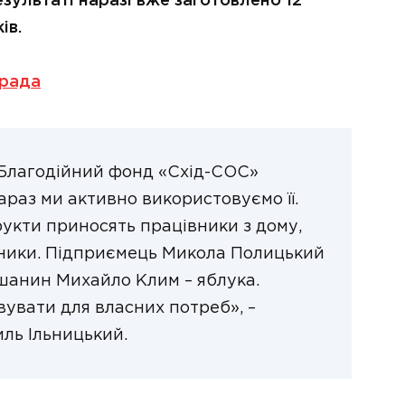
езультаті наразі вже заготовлено 12
ів.
 рада
«Благодійний фонд «Схід-СОС»
араз ми активно використовуємо її.
рукти приносять працівники з дому,
ники. Підприємець Микола Полицький
ушанин Михайло Клим – яблука.
увати для власних потреб», –
ль Ільницький.