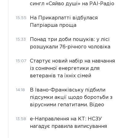
сингл «Сяйво душі» на РАІ-Радіо
На Прикарпатті відбулася
15:55
Патріарша проща
Понад три доби пошуків: у лісі
15:33
розшукали 76-річного чоловіка
Стартує новий набір на навчання
15:07
із сонячної енергетики для
ветеранів та їхніх сімей
В Івано-Франківську підбили
14:18
підсумки акції щодо боротьби з
вірусними гепатитами. Відео
е-Направлення на КТ: НСЗУ
13:58
нагадує правила виписування