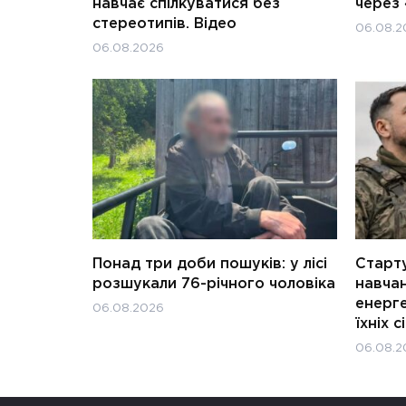
навчає спілкуватися без
через 
стереотипів. Відео
06.08.2
06.08.2026
Понад три доби пошуків: у лісі
Старту
розшукали 76-річного чоловіка
навчан
енерге
06.08.2026
їхніх с
06.08.2