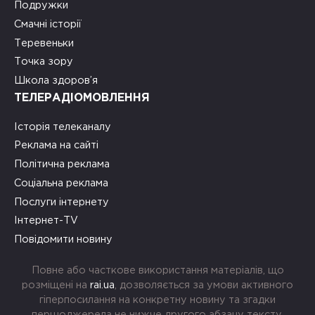
Подружки
Смачні історії
Теревеньки
Точка зору
Школа здоров’я
ТЕЛЕРАДІОМОВЛЕННЯ
Історія телеканалу
Реклама на сайті
Політична реклама
Соціальна реклама
Послуги інтернету
Інтернет-TV
Повідомити новину
Повне або часткове використання матеріалів, що
розміщені на
rai.ua
, дозволяється за умови активного
гіперпосилання на конкретну новину та згадки
першоджерела не нижче другого абзацу тексту.