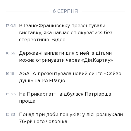
6 СЕРПНЯ
В Івано-Франківську презентували
17:05
виставку, яка навчає спілкуватися без
стереотипів. Відео
Державні виплати для сімей із дітьми
16:39
можна отримувати через «Дія.Картку»
AGATA презентувала новий сингл «Сяйво
16:16
душі» на РАІ-Радіо
На Прикарпатті відбулася Патріарша
15:55
проща
Понад три доби пошуків: у лісі розшукали
15:33
76-річного чоловіка