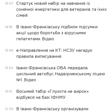
Стартує новий набір на навчання із
15:07
сонячної енергетики для ветеранів та їхніх
сімей
В Івано-Франківську підбили підсумки
14:18
акції щодо боротьби з вірусними
гепатитами. Відео
е-Направлення на КТ: НСЗУ нагадує
13:58
правила виписування
Івано-Франківська ОВА передала
13:34
шкільний автобус Надвірнянському ліцею
№1. Відео
Восьмий табір «Глухота не вирок»
13:10
відбувся на базі ІФНМУ
В Івано-Франківську організували
12:50