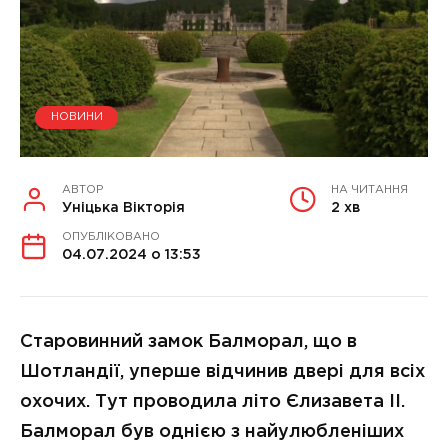
НОВИНИ
АВТОР
НА ЧИТАННЯ
Уніцька Вікторія
2 хв
ОПУБЛІКОВАНО
04.07.2024 о 13:53
Старовинний замок Балморал, що в
Шотландії, уперше відчинив двері для всіх
охочих. Тут проводила літо Єлизавета II.
Балморал був однією з найулюбленіших