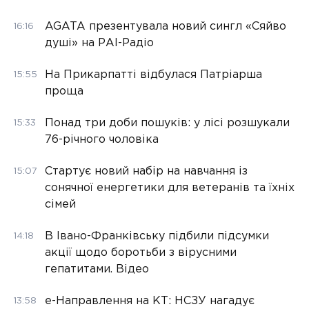
AGATA презентувала новий сингл «Сяйво
16:16
душі» на РАІ-Радіо
На Прикарпатті відбулася Патріарша
15:55
проща
Понад три доби пошуків: у лісі розшукали
15:33
76-річного чоловіка
Стартує новий набір на навчання із
15:07
сонячної енергетики для ветеранів та їхніх
сімей
В Івано-Франківську підбили підсумки
14:18
акції щодо боротьби з вірусними
гепатитами. Відео
е-Направлення на КТ: НСЗУ нагадує
13:58