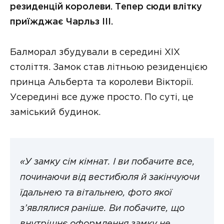
резиденцій королеви. Тепер сюди влітку
приїжджає Чарльз III.
Балморал збудували в середині XIX
століття. Замок став літньою резиденцією
принца Альберта та королеви Вікторії.
Усередині все дуже просто. По суті, це
заміський будинок.
«У замку сім кімнат. І ви побачите все,
починаючи від вестибюля й закінчуючи
їдальнею та вітальнею, фото якої
з’являлися раніше. Ви побачите, що