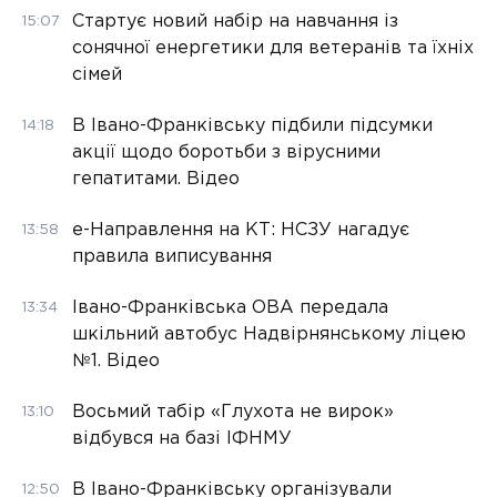
Стартує новий набір на навчання із
15:07
сонячної енергетики для ветеранів та їхніх
сімей
В Івано-Франківську підбили підсумки
14:18
акції щодо боротьби з вірусними
гепатитами. Відео
е-Направлення на КТ: НСЗУ нагадує
13:58
правила виписування
Івано-Франківська ОВА передала
13:34
шкільний автобус Надвірнянському ліцею
№1. Відео
Восьмий табір «Глухота не вирок»
13:10
відбувся на базі ІФНМУ
В Івано-Франківську організували
12:50