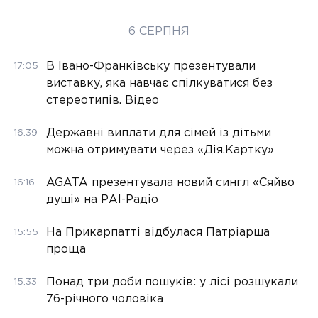
6 СЕРПНЯ
В Івано-Франківську презентували
17:05
виставку, яка навчає спілкуватися без
стереотипів. Відео
Державні виплати для сімей із дітьми
16:39
можна отримувати через «Дія.Картку»
AGATA презентувала новий сингл «Сяйво
16:16
душі» на РАІ-Радіо
На Прикарпатті відбулася Патріарша
15:55
проща
Понад три доби пошуків: у лісі розшукали
15:33
76-річного чоловіка