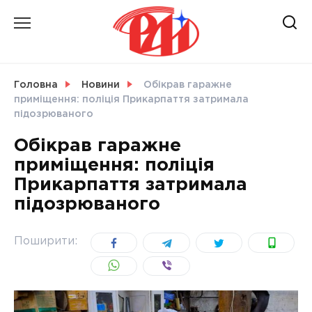
Skip
to
content
НОВИНИ
Головна
Новини
Обікрав гаражне
приміщення: поліція Прикарпаття затримала
СВІТ
підозрюваного
Обікрав гаражне
приміщення: поліція
Прикарпаття затримала
УКРАЇНА
підозрюваного
Поширити: