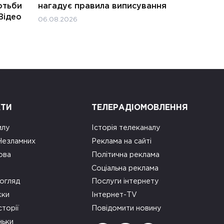
отьби
нагадує правила виписування
Відео
06.08.2026
КТИ
ТЕЛЕРАДІОМОВЛЕННЯ
илу
Історія телеканалу
 Незламних
Реклама на сайті
ова
Політична реклама
Соціальна реклама
огляд
Послуги інтернету
ки
Інтернет-TV
сторії
Повідомити новину
ньки