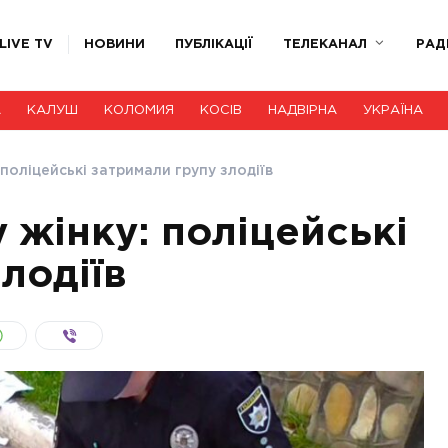
LIVE TV
НОВИНИ
ПУБЛІКАЦІЇ
ТЕЛЕКАНАЛ
РАД
А
КАЛУШ
КОЛОМИЯ
КОСІВ
НАДВІРНА
УКРАЇНА
 поліцейські затримали групу злодіїв
 жінку: поліцейські
лодіїв