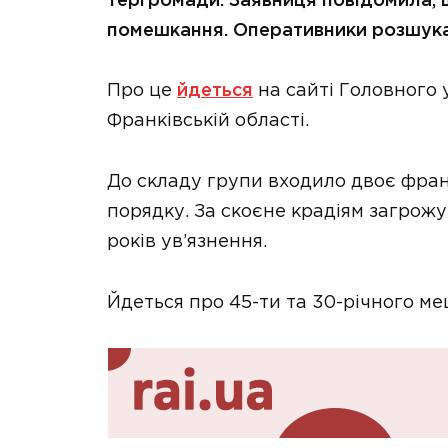
тергромади. Заявниця повідомила, щ
помешкання. Оперативники розшука
Про це
йдеться
на сайті Головного у
Франківській області.
До складу групи входило двоє фран
порядку. За скоєне крадіям загрожу
років ув’язнення.
Йдеться про 45-ти та 30-річного ме