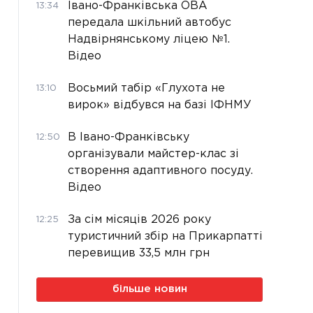
Івано-Франківська ОВА
13:34
передала шкільний автобус
Надвірнянському ліцею №1.
Відео
Восьмий табір «Глухота не
13:10
вирок» відбувся на базі ІФНМУ
В Івано-Франківську
12:50
організували майстер-клас зі
створення адаптивного посуду.
Відео
За сім місяців 2026 року
12:25
туристичний збір на Прикарпатті
перевищив 33,5 млн грн
більше новин