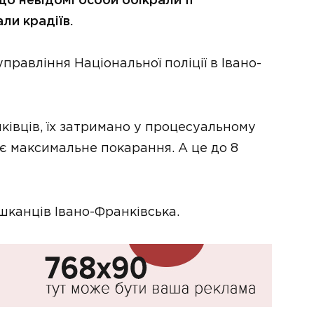
о невідомі особи обікрали її
ли крадіїв.
правління Національної поліції в Івано-
ківців, їх затримано у процесуальному
є максимальне покарання. А це до 8
шканців Івано-Франківська.