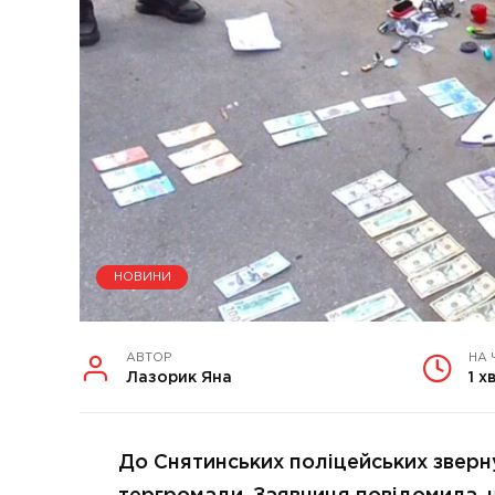
НОВИНИ
АВТОР
НА 
Лазорик Яна
1 х
До Снятинських поліцейських зверн