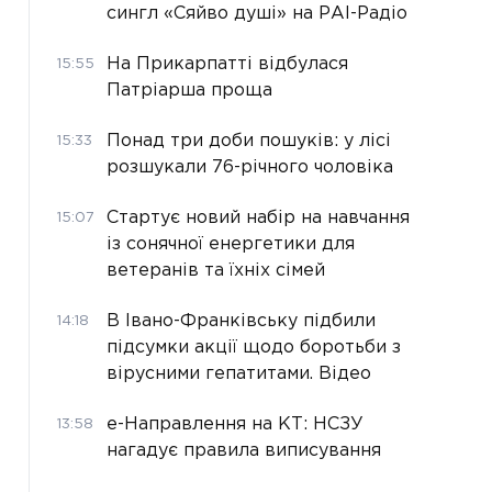
сингл «Сяйво душі» на РАІ-Радіо
На Прикарпатті відбулася
15:55
Патріарша проща
Понад три доби пошуків: у лісі
15:33
розшукали 76-річного чоловіка
Стартує новий набір на навчання
15:07
із сонячної енергетики для
ветеранів та їхніх сімей
В Івано-Франківську підбили
14:18
підсумки акції щодо боротьби з
вірусними гепатитами. Відео
е-Направлення на КТ: НСЗУ
13:58
нагадує правила виписування