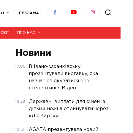
ІО
РЕКЛАМА
СВІТ
ПРО НАС
Новини
В Івано-Франківську
17:05
презентували виставку, яка
навчає спілкуватися без
стереотипів. Відео
Державні виплати для сімей із
16:39
дітьми можна отримувати через
«Дія.Картку»
AGATA презентувала новий
16:16