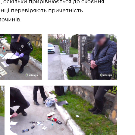
 оскільки прирівнюється до скоєння
нці перевіряють причетність
лочинів.