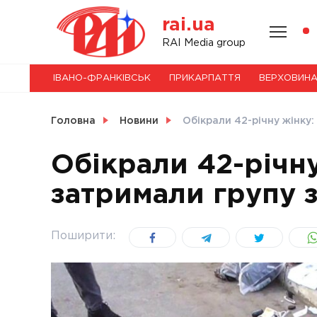
Skip
rai.ua
to
content
НОВИНИ
RAI Media group
ІВАНО-ФРАНКІВСЬК
ПРИКАРПАТТЯ
ВЕРХОВИН
СВІТ
Головна
Новини
Обікрали 42-річну жінку:
Обікрали 42-річну
затримали групу з
УКРАЇНА
Поширити: