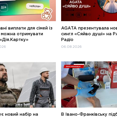
ні виплати для сімей із
AGATA презентувала но
и можна отримувати
сингл «Сяйво душі» на Р
«Дія.Картку»
Радіо
026
06.08.2026
є новий набір на
В Івано-Франківську під