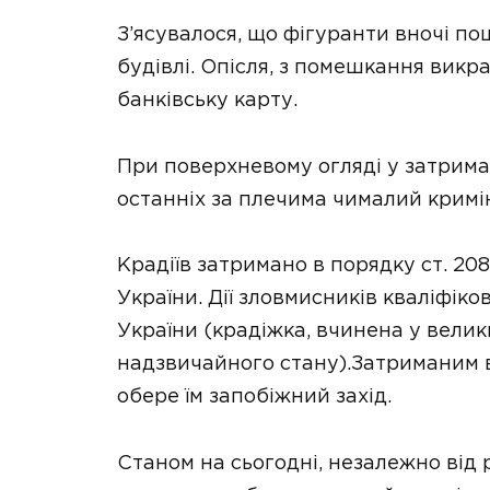
З’ясувалося, що фігуранти вночі п
будівлі. Опісля, з помешкання викр
банківську карту.
При поверхневому огляді у затрим
останніх за плечима чималий кримі
Крадіїв затримано в порядку ст. 2
України. Дії зловмисників кваліфіков
України (крадіжка, вчинена у велик
надзвичайного стану).Затриманим в
обере їм запобіжний захід.
Станом на сьогодні, незалежно від 