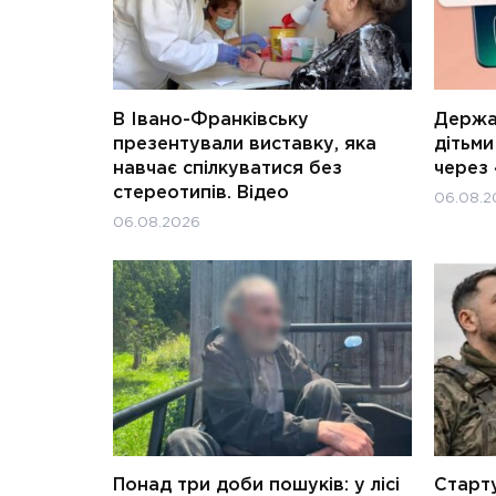
В Івано-Франківську
Держав
презентували виставку, яка
дітьм
навчає спілкуватися без
через 
стереотипів. Відео
06.08.2
06.08.2026
Понад три доби пошуків: у лісі
Старту