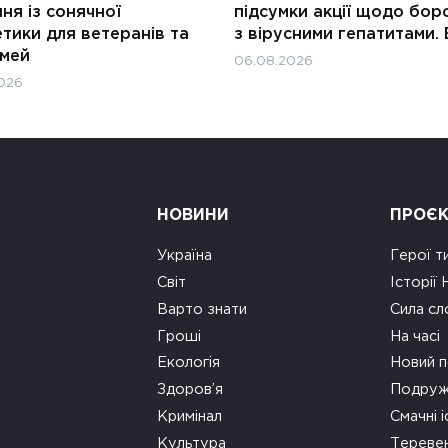
ня із сонячної
підсумки акції щодо бор
тики для ветеранів та
з вірусними гепатитами. 
імей
06.08.2026
026
НОВИНИ
ПРОЄ
Україна
Герої т
Світ
Історії
Варто знати
Сила сл
Гроші
На часі
Екологія
Новий п
Здоров’я
Подруж
Кримінал
Смачні і
Культура
Тереве