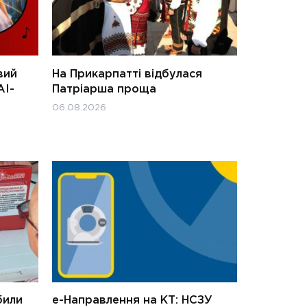
вий
На Прикарпатті відбулася
АІ-
Патріарша проща
06.08.2026
били
е-Направлення на КТ: НСЗУ