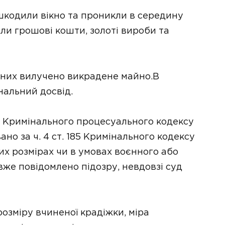
ошкодили вікно та проникли в середину
али грошові кошти, золоті вироби та
аних вилучено викрадене майно.В
нальний досвід.
08 Кримінального процесуального кодексу
ано за ч. 4 ст. 185 Кримінального кодексу
их розмірах чи в умовах воєнного або
же повідомлено підозру, невдовзі суд
розміру вчиненої крадіжки, міра