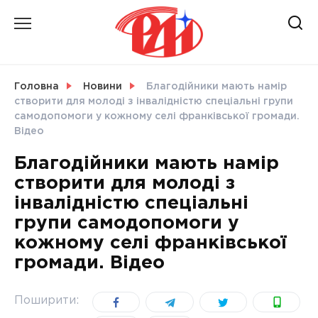
Skip
to
content
НОВИНИ
Головна
Новини
Благодійники мають намір
створити для молоді з інвалідністю спеціальні групи
СВІТ
самодопомоги у кожному селі франківської громади.
Відео
Благодійники мають намір
створити для молоді з
УКРАЇНА
інвалідністю спеціальні
групи самодопомоги у
кожному селі франківської
громади. Відео
Поширити: