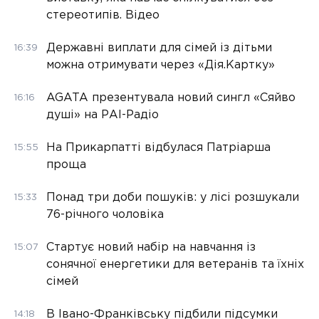
стереотипів. Відео
Державні виплати для сімей із дітьми
16:39
можна отримувати через «Дія.Картку»
AGATA презентувала новий сингл «Сяйво
16:16
душі» на РАІ-Радіо
На Прикарпатті відбулася Патріарша
15:55
проща
Понад три доби пошуків: у лісі розшукали
15:33
76-річного чоловіка
Стартує новий набір на навчання із
15:07
сонячної енергетики для ветеранів та їхніх
сімей
В Івано-Франківську підбили підсумки
14:18