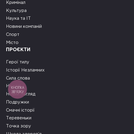
Кримінал
Культура
Наука та ІТ
Новини компаній
Спорт
Місто
ПРОЄКТИ
Герої тилу
Історії Незламних
Сила слова
На часі
КНОПКА
ЗВ'ЯЗКУ
Новий погляд
Подружки
Смачні історії
Теревеньки
Точка зору