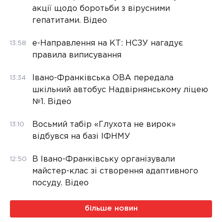
акції щодо боротьби з вірусними
гепатитами. Відео
е-Направлення на КТ: НСЗУ нагадує
13:58
правила виписування
Івано-Франківська ОВА передала
13:34
шкільний автобус Надвірнянському ліцею
№1. Відео
Восьмий табір «Глухота не вирок»
13:10
відбувся на базі ІФНМУ
В Івано-Франківську організували
12:50
майстер-клас зі створення адаптивного
посуду. Відео
більше новин