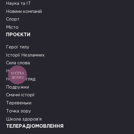
Наука та ІТ
Новини компаній
Спорт
Місто
ПРОЄКТИ
Герої тилу
Історії Незламних
Сила слова
На часі
КНОПКА
ЗВ'ЯЗКУ
Новий погляд
Подружки
Смачні історії
Теревеньки
Точка зору
Школа здоров’я
ТЕЛЕРАДІОМОВЛЕННЯ