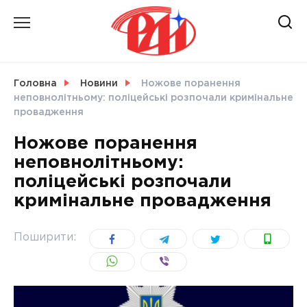
Skip
to
content
НОВИНИ
Головна
Новини
Ножове поранення
неповнолітньому: поліцейські розпочали кримінальне
СВІТ
провадження
Ножове поранення
неповнолітньому:
поліцейські розпочали
УКРАЇНА
кримінальне провадження
Поширити: