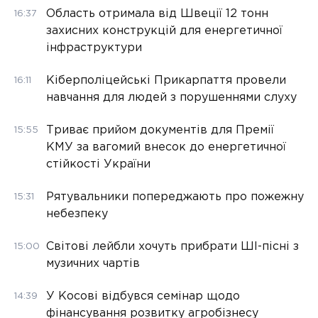
Область отримала від Швеції 12 тонн
16:37
захисних конструкцій для енергетичної
інфраструктури
Кіберполіцейські Прикарпаття провели
16:11
навчання для людей з порушеннями слуху
Триває прийом документів для Премії
15:55
КМУ за вагомий внесок до енергетичної
стійкості України
Рятувальники попереджають про пожежну
15:31
небезпеку
Світові лейбли хочуть прибрати ШІ-пісні з
15:00
музичних чартів
У Косові відбувся семінар щодо
14:39
фінансування розвитку агробізнесу