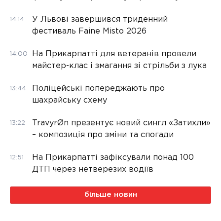
У Львові завершився триденний
14:14
фестиваль Faine Misto 2026
На Прикарпатті для ветеранів провели
14:00
майстер-клас і змагання зі стрільби з лука
Поліцейські попереджають про
13:44
шахрайську схему
TravyrØn презентує новий сингл «Затихли»
13:22
– композиція про зміни та спогади
На Прикарпатті зафіксували понад 100
12:51
ДТП через нетверезих водіїв
більше новин