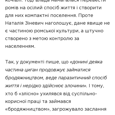
кочівлі. Тоді влада намагалася перевести
ромів на осілий спосіб життя і створити
для них компактні поселення. Проте
Наталія Зіневич наголошує, дане явище не
є частиною ромської культури, а штучно
створено з метою контролю за
населенням.
Так, у документі пише, що
«донині деяка
частина циган продовжує займатися
бродяжництвом, веде паразитичний спосіб
життя і нерідко здійснює злочини».
І тому,
хто б «злісно» ухилявся від суспільно-
корисної праці та займався
«бродяжництвом», загрожувало заслання