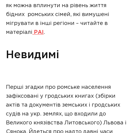
як можна вплинути на рівень життя
бідних ромських сімей, які вимушені
мігрувати в інші регіони – читайте в
матеріалі
РАІ
.
Невидимі
Перші згадки про ромське населення
зафіксовані у гродських книгах (збірки
актів та документів земських і гродських
судів на укр. землях, що входили до
Великого князівства Литовського) Львова і
Сянока. Йдеться про надто давні часи