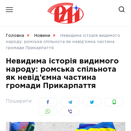
Skip
to
content
НОВИНИ
Головна
Новини
Невидима історія видимого
народу: ромська спільнота як невід’ємна частина
СВІТ
громади Прикарпаття
Невидима історія видимого
народу: ромська спільнота
як невід’ємна частина
УКРАЇНА
громади Прикарпаття
Поширити: