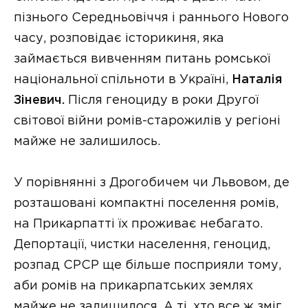
пізнього Середньовіччя і раннього Нового
часу, розповідає історикиня, яка
займається вивченням питань ромської
національної спільноти в Україні,
Наталія
Зіневич.
Після геноциду в роки Другої
світової війни ромів-старожилів у регіоні
майже не залишилось.
У порівнянні з Дрогобичем чи Львовом, де
розташовані компактні поселення ромів,
на Прикарпатті їх проживає небагато.
Депортації, чистки населення, геноцид,
розпад СРСР ще більше посприяли тому,
аби ромів на прикарпатських землях
майже не залишилося. А ті, хто все ж зміг