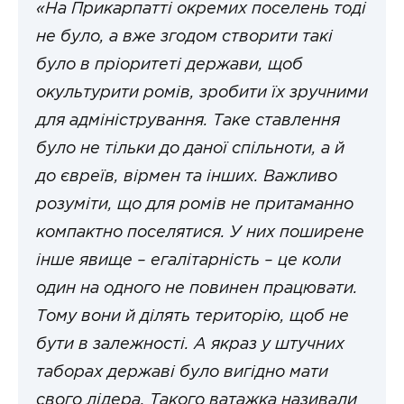
«На Прикарпатті окремих поселень тоді
не було, а вже згодом створити такі
було в пріоритеті держави, щоб
окультурити ромів, зробити їх зручними
для адміністрування. Таке ставлення
було не тільки до даної спільноти, а й
до євреїв, вірмен та інших. Важливо
розуміти, що для ромів не притаманно
компактно поселятися. У них поширене
інше явище – егалітарність – це коли
один на одного не повинен працювати.
Тому вони й ділять територію, щоб не
бути в залежності. А якраз у штучних
таборах державі було вигідно мати
свого лідера. Такого ватажка називали