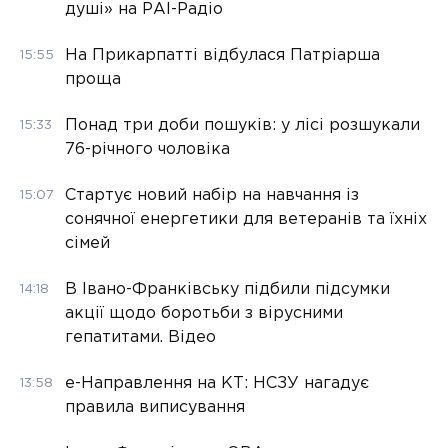
душі» на РАІ-Радіо
На Прикарпатті відбулася Патріарша
15:55
проща
Понад три доби пошуків: у лісі розшукали
15:33
76-річного чоловіка
Стартує новий набір на навчання із
15:07
сонячної енергетики для ветеранів та їхніх
сімей
В Івано-Франківську підбили підсумки
14:18
акції щодо боротьби з вірусними
гепатитами. Відео
е-Направлення на КТ: НСЗУ нагадує
13:58
правила виписування