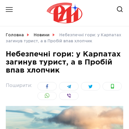
Skip
to
content
НОВИНИ
Головна
Новини
Небезпечні гори: у Карпатах
загинув турист, а в Пробій впав хлопчик
СВІТ
Небезпечні гори: у Карпатах
загинув турист, а в Пробій
впав хлопчик
УКРАЇНА
Поширити: