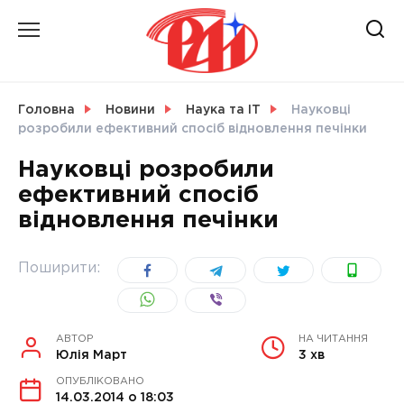
Skip
to
content
НОВИНИ
Головна
Новини
Наука та ІТ
Науковці
розробили ефективний спосіб відновлення печінки
СВІТ
Науковці розробили
ефективний спосіб
відновлення печінки
УКРАЇНА
Поширити:
АВТОР
НА ЧИТАННЯ
Юлія Март
3 хв
ОПУБЛІКОВАНО
14.03.2014 о 18:03