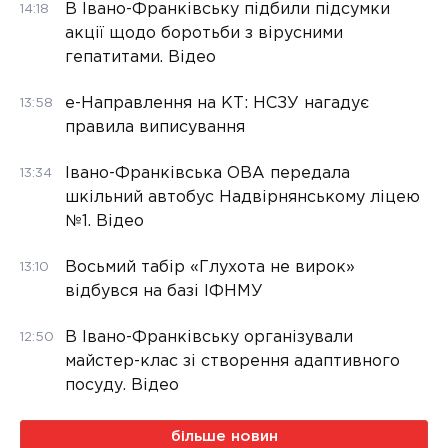
В Івано-Франківську підбили підсумки
14:18
акції щодо боротьби з вірусними
гепатитами. Відео
е-Направлення на КТ: НСЗУ нагадує
13:58
правила виписування
Івано-Франківська ОВА передала
13:34
шкільний автобус Надвірнянському ліцею
№1. Відео
Восьмий табір «Глухота не вирок»
13:10
відбувся на базі ІФНМУ
В Івано-Франківську організували
12:50
майстер-клас зі створення адаптивного
посуду. Відео
більше новин