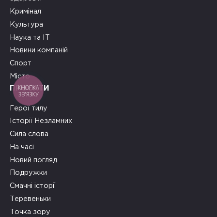
Кримінал
Культура
Наука та ІТ
Новини компаній
Спорт
Місто
КНОПКА
ПРОЄКТИ
ЗВ'ЯЗКУ
Герої тилу
Історії Незламних
Сила слова
На часі
Новий погляд
Подружки
Смачні історії
Теревеньки
Точка зору