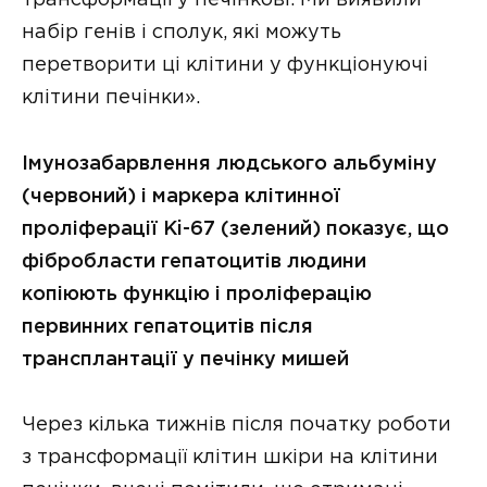
трансформації у печінкові. Ми виявили
набір генів і сполук, які можуть
перетворити ці клітини у функціонуючі
клітини печінки».
Імунозабарвлення людського альбуміну
(червоний) і маркера клітинної
проліферації Ki-67 (зелений) показує, що
фібробласти гепатоцитів людини
копіюють функцію і проліферацію
первинних гепатоцитів після
трансплантації у печінку мишей
Через кілька тижнів після початку роботи
з трансформації клітин шкіри на клітини