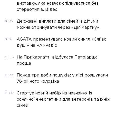
виставку, яка навчає спілкуватися без
стереотипів. Відео
Державні виплати для сімей із дітьми
16:39
можна отримувати через «Дія.Картку»
AGATA презентувала новий сингл «Сяйво
16:16
душі» на РАІ-Радіо
На Прикарпатті відбулася Патріарша
15:55
проща
Понад три доби пошуків: у лісі розшукали
15:33
76-річного чоловіка
Стартує новий набір на навчання із
15:07
сонячної енергетики для ветеранів та їхніх
сімей