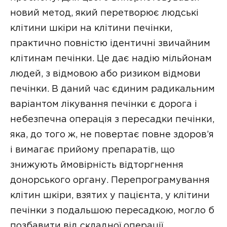
новий метод, який перетворює людські
клітини шкіри на клітини печінки,
практично повністю ідентичні звичайним
клітинам печінки. Це дає надію мільйонам
людей, з відмовою або ризиком відмови
печінки. В даний час єдиним радикальним
варіантом лікування печінки є дорога і
небезпечна операція з пересадки печінки,
яка, до того ж, не повертає повне здоров’я
і вимагає прийому препаратів, що
знижують ймовірність відторгнення
донорського органу. Перепрограмування
клітин шкіри, взятих у пацієнта, у клітини
печінки з подальшою пересадкою, могло б
позбавити від складної операції.