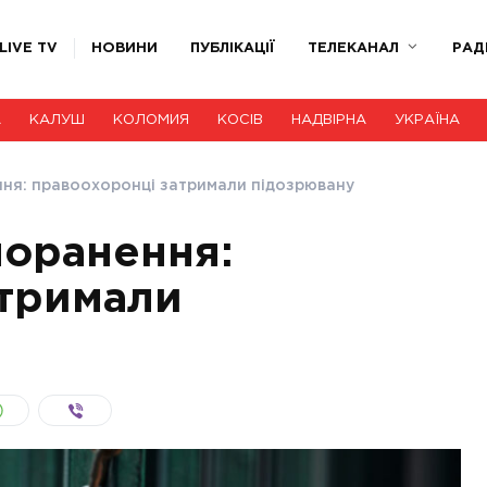
LIVE TV
НОВИНИ
ПУБЛІКАЦІЇ
ТЕЛЕКАНАЛ
РАД
А
КАЛУШ
КОЛОМИЯ
КОСІВ
НАДВІРНА
УКРАЇНА
ня: правоохоронці затримали підозрювану
поранення:
атримали