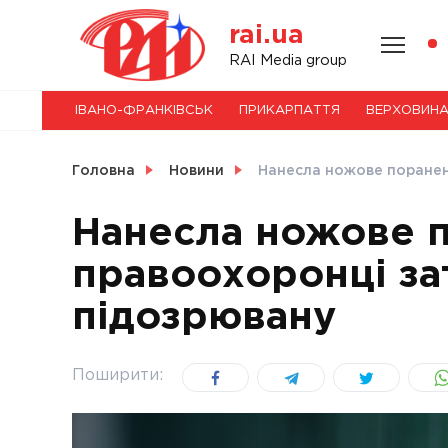
Skip
rai.ua
to
content
НОВИНИ
RAI Media group
ІВАНО-ФРАНКІВСЬК
ПРИКАРПАТТЯ
ВЕРХОВИН
СВІТ
Головна
Новини
Нанесла ножове поранен
Нанесла ножове 
правоохоронці з
УКРАЇНА
підозрювану
Поширити: