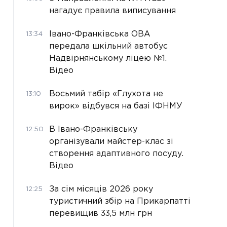
нагадує правила виписування
Івано-Франківська ОВА
13:34
передала шкільний автобус
Надвірнянському ліцею №1.
Відео
Восьмий табір «Глухота не
13:10
вирок» відбувся на базі ІФНМУ
В Івано-Франківську
12:50
організували майстер-клас зі
створення адаптивного посуду.
Відео
За сім місяців 2026 року
12:25
туристичний збір на Прикарпатті
перевищив 33,5 млн грн