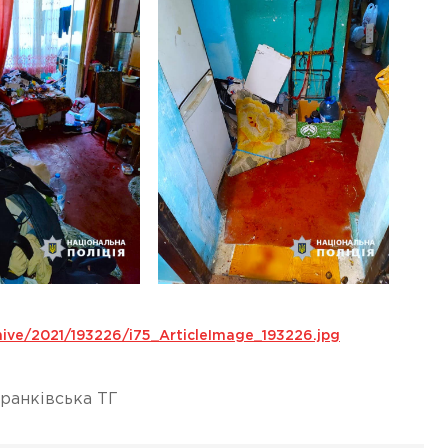
ive/2021/193226/i75_ArticleImage_193226.jpg
ранківська ТГ