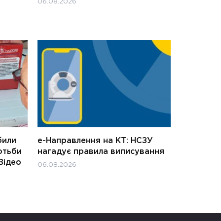
06.08.2026
били
е-Направлення на КТ: НСЗУ
отьби
нагадує правила виписування
Відео
06.08.2026