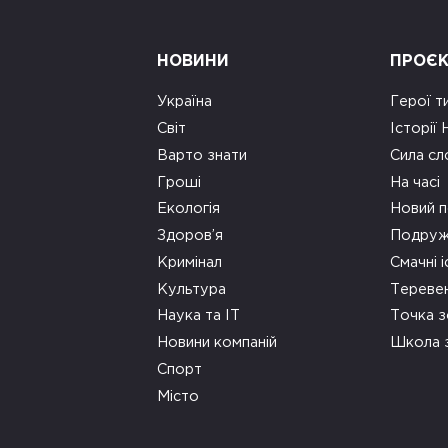
НОВИНИ
ПРОЄ
Україна
Герої т
Світ
Історії
Варто знати
Сила сл
Гроші
На часі
Екологія
Новий п
Здоров’я
Подруж
Кримінал
Смачні і
Культура
Тереве
Наука та ІТ
Точка 
Новини компаній
Школа 
Спорт
Місто