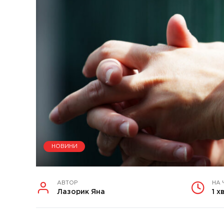
НОВИНИ
АВТОР
НА 
Лазорик Яна
1 х