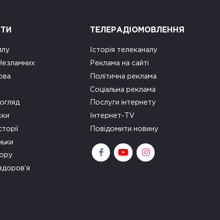
КТИ
ТЕЛЕРАДІОМОВЛЕННЯ
илу
Історія телеканалу
 Незламних
Реклама на сайті
ова
Політична реклама
Соціальна реклама
огляд
Послуги інтернету
ки
Інтернет-TV
сторії
Повідомити новину
ньки
зору
здоров’я