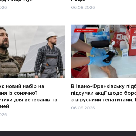
026
06.08.2026
є новий набір на
В Івано-Франківську під
ня із сонячної
підсумки акції щодо бор
тики для ветеранів та
з вірусними гепатитами. 
імей
06.08.2026
026