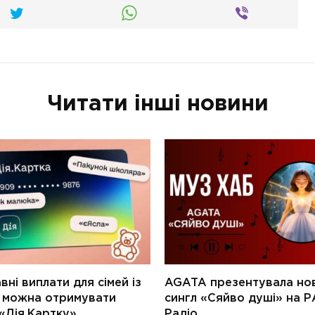
Читати інші новини
ні виплати для сімей із
AGATA презентувала но
и можна отримувати
сингл «Сяйво душі» на Р
«Дія.Картку»
Радіо