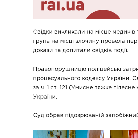
Свідки викликали на місце медиків
група на місці злочину провела перш
докази та допитали свідків події.
Правопорушницю поліцейські затри
процесуального кодексу України. С
за ч. 1 ст. 121 (Умисне тяжке тілес
України.
Суд обрав підозрюваній запобіжний 