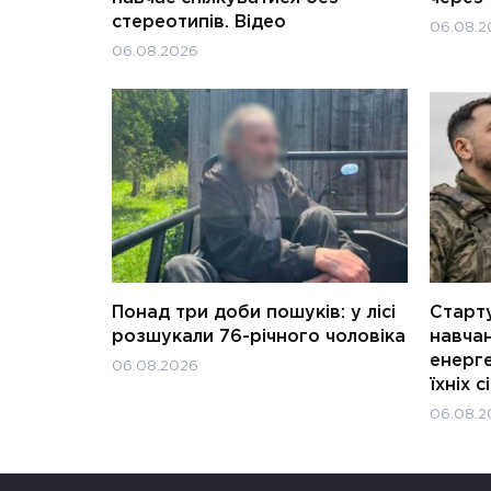
стереотипів. Відео
06.08.2
06.08.2026
Понад три доби пошуків: у лісі
Старту
розшукали 76-річного чоловіка
навчан
енерге
06.08.2026
їхніх с
06.08.2