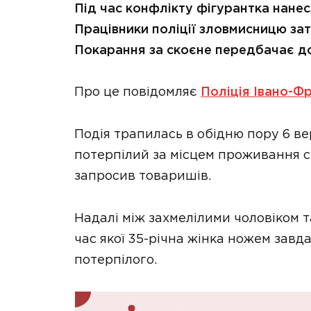
Під час конфлікту фігурантка нане
Працівники поліції зловмисницю за
Покарання за скоєне передбачає до
Про це повідомляє
Поліція Івано-Фр
Подія трапилась в обідню пору 6 ве
потерпілий за місцем проживання с
запросив товаришів.
Надалі між захмелілими чоловіком т
час якої 35-річна жінка ножем завда
потерпілого.