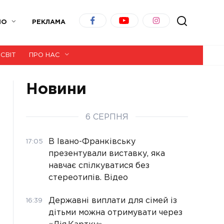
ІО
РЕКЛАМА
СВІТ
ПРО НАС
Новини
6 СЕРПНЯ
В Івано-Франківську
17:05
презентували виставку, яка
навчає спілкуватися без
стереотипів. Відео
Державні виплати для сімей із
16:39
дітьми можна отримувати через