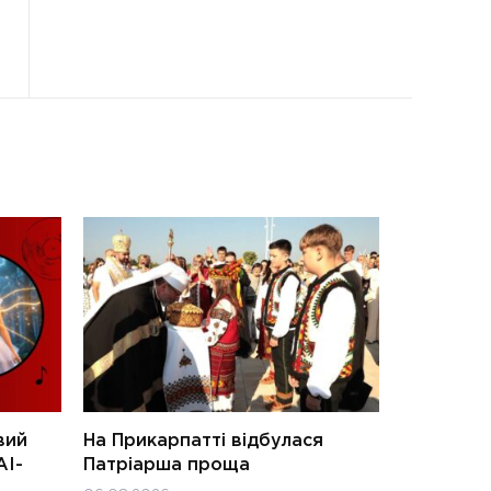
вий
На Прикарпатті відбулася
АІ-
Патріарша проща