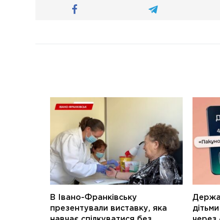
В Івано-Франківську
Держав
презентували виставку, яка
дітьм
навчає спілкуватися без
через 