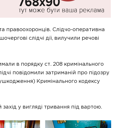
 та правоохоронців. Слідчо-оперативна
очергові слідчі дії, вилучили речові
мали в порядку ст. 208 кримінального
лідчі повідомили затриманій про підозру
не ушкодження) Кримінального кодексу
захід у вигляді тривання під вартою.