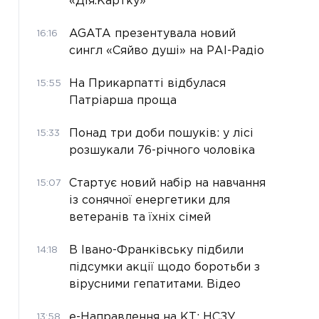
«Дія.Картку»
AGATA презентувала новий
16:16
сингл «Сяйво душі» на РАІ-Радіо
На Прикарпатті відбулася
15:55
Патріарша проща
Понад три доби пошуків: у лісі
15:33
розшукали 76-річного чоловіка
Стартує новий набір на навчання
15:07
із сонячної енергетики для
ветеранів та їхніх сімей
В Івано-Франківську підбили
14:18
підсумки акції щодо боротьби з
вірусними гепатитами. Відео
е-Направлення на КТ: НСЗУ
13:58