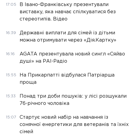
В Івано-Франківську презентували
17:05
виставку, яка навчає спілкуватися без
стереотипів. Відео
Державні виплати для сімей із дітьми
16:39
можна отримувати через «Дія.Картку»
AGATA презентувала новий сингл «Сяйво
16:16
душі» на РАІ-Радіо
На Прикарпатті відбулася Патріарша
15:55
проща
Понад три доби пошуків: у лісі розшукали
15:33
76-річного чоловіка
Стартує новий набір на навчання із
15:07
сонячної енергетики для ветеранів та їхніх
сімей