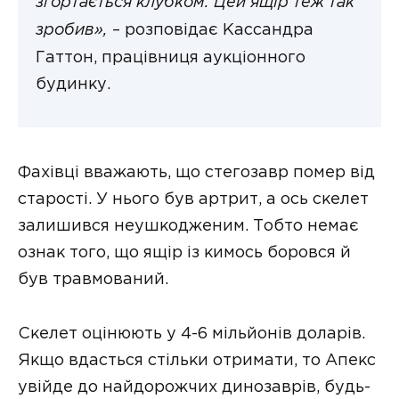
згортається клубком. Цей ящір теж так
зробив»,
– розповідає Кассандра
Гаттон, працівниця аукціонного
будинку.
Фахівці вважають, що стегозавр помер від
старості. У нього був артрит, а ось скелет
залишився неушкодженим. Тобто немає
ознак того, що ящір із кимось боровся й
був травмований.
Скелет оцінюють у 4-6 мільйонів доларів.
Якщо вдасться стільки отримати, то Апекс
увійде до найдорожчих динозаврів, будь-