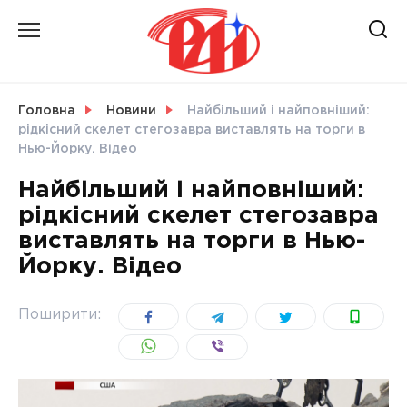
Skip
to
content
НОВИНИ
Головна
Новини
Найбільший і найповніший:
рідкісний скелет стегозавра виставлять на торги в
СВІТ
Нью-Йорку. Відео
Найбільший і найповніший:
рідкісний скелет стегозавра
виставлять на торги в Нью-
УКРАЇНА
Йорку. Відео
Поширити: