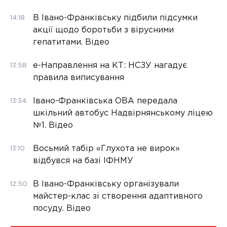
В Івано-Франківську підбили підсумки
14:18
акції щодо боротьби з вірусними
гепатитами. Відео
е-Направлення на КТ: НСЗУ нагадує
13:58
правила виписування
Івано-Франківська ОВА передала
13:34
шкільний автобус Надвірнянському ліцею
№1. Відео
Восьмий табір «Глухота не вирок»
13:10
відбувся на базі ІФНМУ
В Івано-Франківську організували
12:50
майстер-клас зі створення адаптивного
посуду. Відео