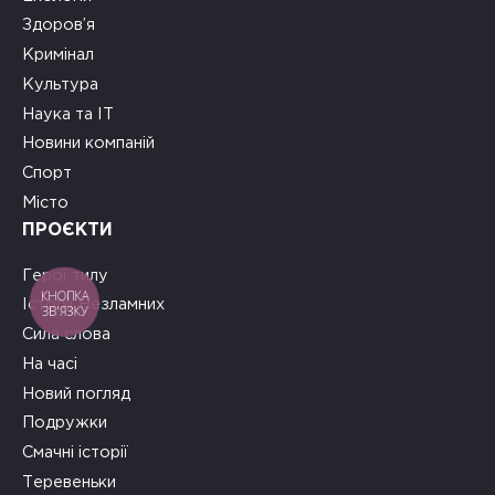
Здоров’я
Кримінал
Культура
Наука та ІТ
Новини компаній
Спорт
Місто
ПРОЄКТИ
Герої тилу
КНОПКА
Історії Незламних
ЗВ'ЯЗКУ
Сила слова
На часі
Новий погляд
Подружки
Смачні історії
Теревеньки