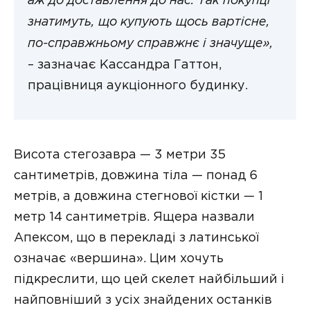
аж до доставлення до нас. Так покупці
знатимуть, що купують щось вартісне,
по-справжньому справжнє і значуще»,
– зазначає Кассандра Гаттон,
працівниця аукціонного будинку.
Висота стегозавра — 3 метри 35
сантиметрів, довжина тіла — понад 6
метрів, а довжина стегнової кістки — 1
метр 14 сантиметрів. Ящера назвали
Апексом, що в перекладі з латинської
означає «вершина». Цим хочуть
підкреслити, що цей скелет найбільший і
найповніший з усіх знайдених останків