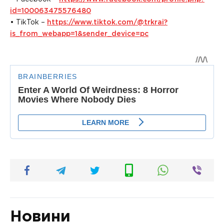
id=100063475576480
• TikTok –
https://www.tiktok.com/@trkrai?
is_from_webapp=1&sender_device=pc
Новини