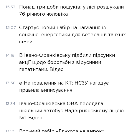
Понад три доби пошуків: у лісі розшукали
15:33
76-річного чоловіка
Стартує новий набір на навчання із
15:07
сонячної енергетики для ветеранів та їхніх
сімей
В Івано-Франківську підбили підсумки
14:18
акції щодо боротьби з вірусними
гепатитами. Відео
е-Направлення на КТ: НСЗУ нагадує
13:58
правила виписування
Івано-Франківська ОВА передала
13:34
шкільний автобус Надвірнянському ліцею
№1. Відео
Восьмий табір «Глухота не вирок»
13:10