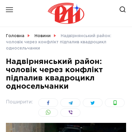
Skip
to
content
НОВИНИ
Головна
Новини
Надвірнянський район:
чоловік через конфлікт підпалив квадроцикл
СВІТ
односельчанки
Надвірнянський район:
чоловік через конфлікт
підпалив квадроцикл
УКРАЇНА
односельчанки
Поширити: