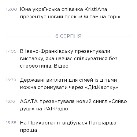
Юна українська співачка KristiAna
15:00
презентує новий трек «Ой там на горі»
6 СЕРПНЯ
В Івано-Франківську презентували
17:05
виставку, яка навчає спілкуватися без
стереотипів. Відео
Державні виплати для сімей із дітьми
16:39
можна отримувати через «Дія.Картку»
AGATA презентувала новий сингл «Сяйво
16:16
душі» на РАІ-Радіо
На Прикарпатті відбулася Патріарша
15:55
проща