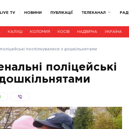
LIVE TV
НОВИНИ
ПУБЛІКАЦІЇ
ТЕЛЕКАНАЛ
РАД
А
КАЛУШ
КОЛОМИЯ
КОСІВ
НАДВІРНА
УКРАЇНА
 поліцейські поспілкувалися з дошкільнятами
енальні поліцейські
 дошкільнятами