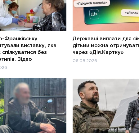
о-Франківську
Державні виплати для сім
тували виставку, яка
дітьми можна отримуват
 спілкуватися без
через «Дія.Картку»
типів. Відео
06.08.2026
026