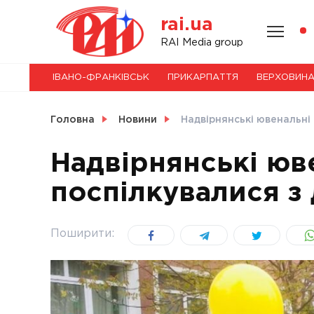
Skip
rai.ua
to
content
НОВИНИ
RAI Media group
ІВАНО-ФРАНКІВСЬК
ПРИКАРПАТТЯ
ВЕРХОВИН
СВІТ
Головна
Новини
Надвірнянські ювенальні
Надвірнянські юв
поспілкувалися з
УКРАЇНА
Поширити: