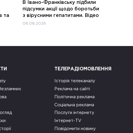
В Івано-Франківську підбили
підсумки акції щодо боротьби
в та
з вірусними гепатитами. Відео
06.08.2026
КТИ
ТЕЛЕРАДІОМОВЛЕННЯ
илу
Історія телеканалу
 Незламних
Реклама на сайті
ова
Політична реклама
Соціальна реклама
огляд
Послуги інтернету
ки
Інтернет-TV
сторії
Повідомити новину