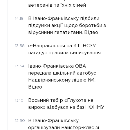
ветеранів та їхніх сімей
В Івано-Франківську підбили
14:18
підсумки акції щодо боротьби з
вірусними гепатитами. Відео
е-Направлення на КТ: НСЗУ
13:58
нагадує правила виписування
Івано-Франківська ОВА
13:34
передала шкільний автобус
Надвірнянському ліцею №1.
Відео
Восьмий табір «Глухота не
13:10
вирок» відбувся на базі ІФНМУ
В Івано-Франківську
12:50
організували майстер-клас зі