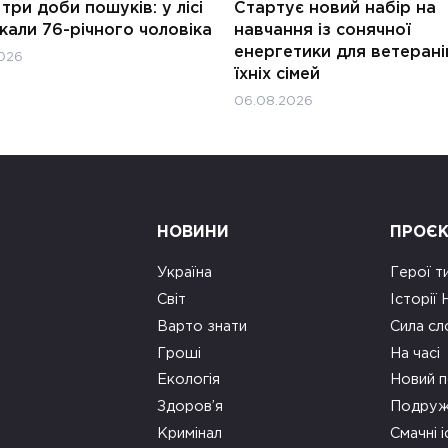
три доби пошуків: у лісі
Стартує новий набір на
али 76-річного чоловіка
навчання із сонячної
енергетики для ветерані
026
їхніх сімей
06.08.2026
НОВИНИ
ПРОЄ
Україна
Герої т
Світ
Історії
Варто знати
Сила сл
Гроші
На часі
Екологія
Новий п
Здоров’я
Подруж
Кримінал
Смачні і