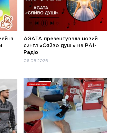
ей із
AGATA презентувала новий
и
сингл «Сяйво душі» на РАІ-
Радіо
06.08.2026