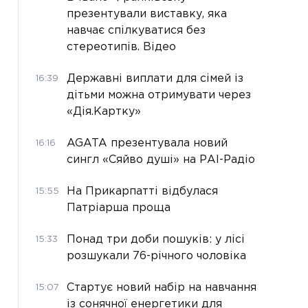
презентували виставку, яка
навчає спілкуватися без
стереотипів. Відео
Державні виплати для сімей із
16:39
дітьми можна отримувати через
«Дія.Картку»
AGATA презентувала новий
16:16
сингл «Сяйво душі» на РАІ-Радіо
На Прикарпатті відбулася
15:55
Патріарша проща
Понад три доби пошуків: у лісі
15:33
розшукали 76-річного чоловіка
Стартує новий набір на навчання
15:07
із сонячної енергетики для