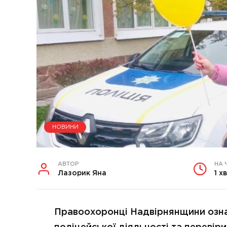
НОВИНИ
АВТОР
НА 
Лазорик Яна
1 хв
Правоохоронці Надвірнянщини озн