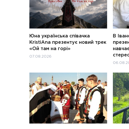
Юна українська співачка
В Іван
KristiAna презентує новий трек
презен
«Ой там на горі»
навчає
стерео
07.08.2026
06.08.2