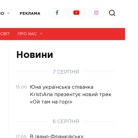
ІО
РЕКЛАМА
СВІТ
ПРО НАС
Новини
7 СЕРПНЯ
Юна українська співачка
15:00
KristiAna презентує новий трек
«Ой там на горі»
6 СЕРПНЯ
В Івано-Франківську
17:05