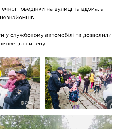
ечної поведінки на вулиці та вдома, а
 незнайомців.
ти у службовому автомобілі та дозволили
омовець і сирену.