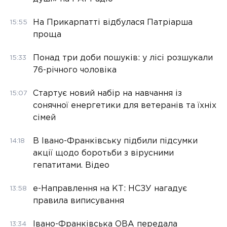
На Прикарпатті відбулася Патріарша
15:55
проща
Понад три доби пошуків: у лісі розшукали
15:33
76-річного чоловіка
Стартує новий набір на навчання із
15:07
сонячної енергетики для ветеранів та їхніх
сімей
В Івано-Франківську підбили підсумки
14:18
акції щодо боротьби з вірусними
гепатитами. Відео
е-Направлення на КТ: НСЗУ нагадує
13:58
правила виписування
Івано-Франківська ОВА передала
13:34