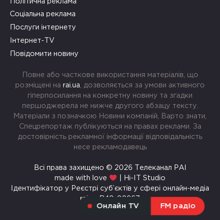
Політична реклама
Соціальна реклама
Послуги інтернету
Інтернет-TV
Повідомити новину
Повне або часткове використання матеріалів, що
розміщені на
rai.ua
, дозволяється за умови активного
гіперпосилання на конкретну новину та згадки
першоджерела не нижче другого абзацу тексту.
Матеріали з позначкою Новини компаній, Варто знати,
Спецрепортаж публікуються на правах реклами. За
достовірність рекламної інформації відповідальність
несе рекламодавець
Всі права захищено © 2026 Телеканал РАІ
made with love
| Hi-IT Studio
Ідентифікатор у Реєстрі суб’єктів у сфері онлайн-медіа
rai.ua R40-00967
Онлайн TV
FM радіо