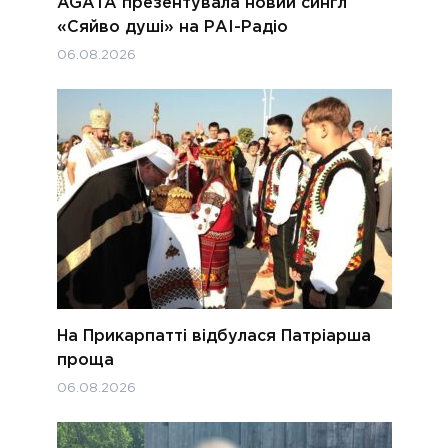
AGATA презентувала новий сингл
«Сяйво душі» на РАІ-Радіо
06.08.2026
На Прикарпатті відбулася Патріарша
проща
06.08.2026