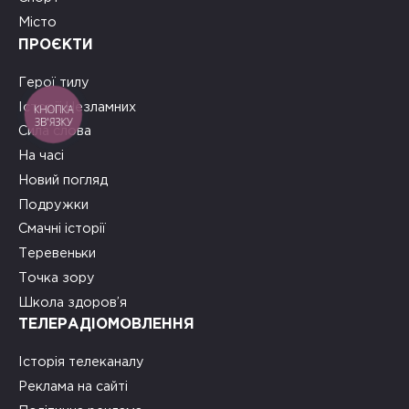
Місто
ПРОЄКТИ
Герої тилу
Історії Незламних
КНОПКА
ЗВ'ЯЗКУ
Сила слова
На часі
Новий погляд
Подружки
Смачні історії
Теревеньки
Точка зору
Школа здоров’я
ТЕЛЕРАДІОМОВЛЕННЯ
Історія телеканалу
Реклама на сайті