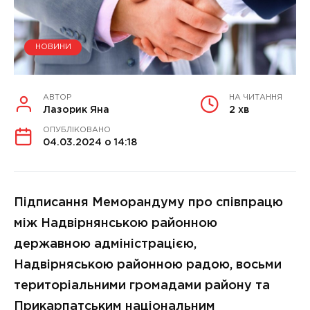
НОВИНИ
АВТОР
НА ЧИТАННЯ
Лазорик Яна
2 хв
ОПУБЛІКОВАНО
04.03.2024 о 14:18
Підписання Меморандуму про співпрацю
між Надвірнянською районною
державною адміністрацією,
Надвірняською районною радою, восьми
територіальними громадами району та
Прикарпатським національним