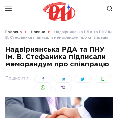
Skip
to
content
НОВИНИ
Головна
Новини
Надвірнянська РДА та ПНУ ім.
В. Стефаника підписали меморандум про співпрацю
СВІТ
Надвірнянська РДА та ПНУ
ім. В. Стефаника підписали
меморандум про співпрацю
УКРАЇНА
Поширити: