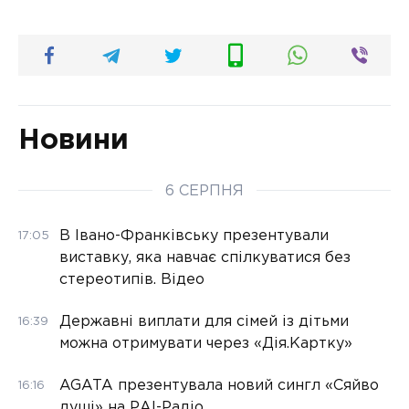
Новини
6 СЕРПНЯ
В Івано-Франківську презентували
17:05
виставку, яка навчає спілкуватися без
стереотипів. Відео
Державні виплати для сімей із дітьми
16:39
можна отримувати через «Дія.Картку»
AGATA презентувала новий сингл «Сяйво
16:16
душі» на РАІ-Радіо