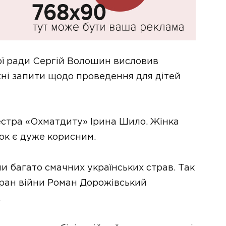
ої ради Сергій Волошин висловив
їхні запити щодо проведення для дітей
сестра «Охматдиту» Ірина Шило. Жінка
ок є дуже корисним.
ли багато смачних українських страв. Так
теран війни Роман Дорожівський
.