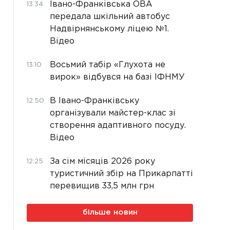
Івано-Франківська ОВА
13:34
передала шкільний автобус
Надвірнянському ліцею №1.
Відео
Восьмий табір «Глухота не
13:10
вирок» відбувся на базі ІФНМУ
В Івано-Франківську
12:50
організували майстер-клас зі
створення адаптивного посуду.
Відео
За сім місяців 2026 року
12:25
туристичний збір на Прикарпатті
перевищив 33,5 млн грн
більше новин