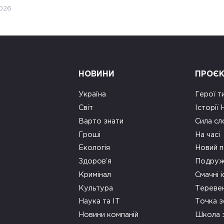
026
НОВИНИ
ПРОЄ
Україна
Герої т
Світ
Історії
Варто знати
Сила сл
Гроші
На часі
Екологія
Новий п
Здоров’я
Подруж
Кримінал
Смачні і
Культура
Тереве
Наука та ІТ
Точка 
Новини компаній
Школа 