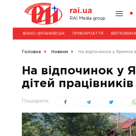
Skip
rai.ua
to
content
НОВИНИ
RAI Media group
ІВАНО-ФРАНКІВСЬК
ПРИКАРПАТТЯ
ВЕРХОВИН
СВІТ
Головна
Новини
На відпочинок у Яремче в
На відпочинок у 
дітей працівників
УКРАЇНА
Поширити: