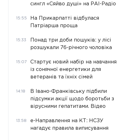
сингл «Сяйво душі» на РАІ-Радіо
На Прикарпатті відбулася
15:55
Патріарша проща
Понад три доби пошуків: у лісі
15:33
розшукали 76-річного чоловіка
Стартує новий набір на навчання
15:07
із сонячної енергетики для
ветеранів та їхніх сімей
В Івано-Франківську підбили
14:18
підсумки акції щодо боротьби з
вірусними гепатитами. Відео
е-Направлення на КТ: НСЗУ
13:58
нагадує правила виписування