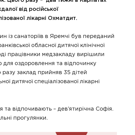
к. Цього разу – два тижні в Карпатах
далої від російської
лізованої лікарні Охматдит.
дин із санаторіїв в Яремчі був переданий
нківської обласної дитячої клінічної
Тоді працівники медзакладу вирішили
р для оздоровлення та відпочинку
 разу заклад прийняв 35 дітей
ої дитячої спеціалізованої лікарні
 та відпочивають – дев’ятирічна Софія.
льні прогулянки.