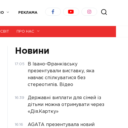
ІО
РЕКЛАМА
СВІТ
ПРО НАС
Новини
В Івано-Франківську
17:05
презентували виставку, яка
навчає спілкуватися без
стереотипів. Відео
Державні виплати для сімей із
16:39
дітьми можна отримувати через
«Дія.Картку»
AGATA презентувала новий
16:16