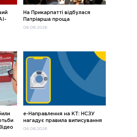
вий
На Прикарпатті відбулася
АІ-
Патріарша проща
06.08.2026
били
е-Направлення на КТ: НСЗУ
отьби
нагадує правила виписування
Відео
06.08.2026