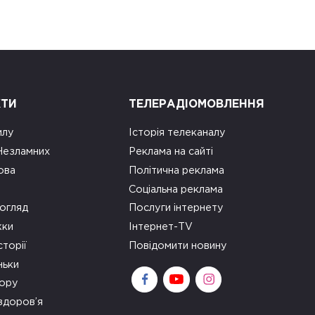
КТИ
ТЕЛЕРАДІОМОВЛЕННЯ
илу
Історія телеканалу
 Незламних
Реклама на сайті
ова
Політична реклама
Соціальна реклама
огляд
Послуги інтернету
ки
Інтернет-TV
сторії
Повідомити новину
ньки
зору
здоров’я