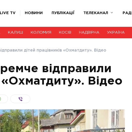
LIVE TV
НОВИНИ
ПУБЛІКАЦІЇ
ТЕЛЕКАНАЛ
РАД
А
КАЛУШ
КОЛОМИЯ
КОСІВ
НАДВІРНА
УКРАЇНА
ідправили дітей працівників «Охматдиту». Відео
Яремче відправили
 «Охматдиту». Відео