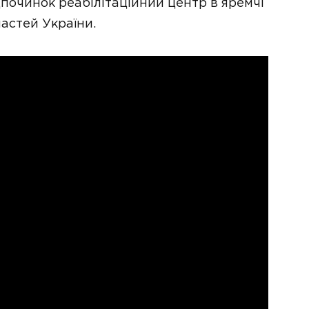
починок реабілітаційний центр в яремчі
ластей України.