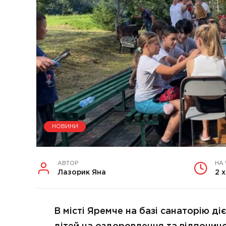
НОВИНИ
АВТОР
НА
Лазорик Яна
2 х
В місті Яремче на базі санаторію ді