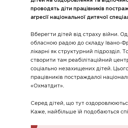
дітей на оздоровлення та відпочино
проводять діти працівників постраж
агресії національної дитячої спеціа
Вберегти дітей від страху війни. О
обласною радою до складу Івано-Фра
лікарні як структурний підрозділ. 
створити там реабілітаційний цент
соціально незахищених дітей. Цього
працівників постраждалої національн
«Охматдит».
Серед дітей, що тут оздоровлюються
Каже, найбільше їй подобаються спі