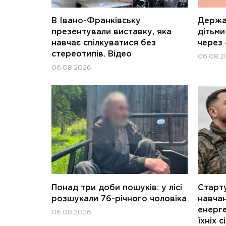
В Івано-Франківську
Держав
презентували виставку, яка
дітьм
навчає спілкуватися без
через 
стереотипів. Відео
06.08.2
06.08.2026
Понад три доби пошуків: у лісі
Старту
розшукали 76-річного чоловіка
навчан
енерге
06.08.2026
їхніх с