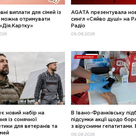
ні виплати для сімей із
AGATA презентувала но
и можна отримувати
сингл «Сяйво душі» на Р
«Дія.Картку»
Радіо
026
06.08.2026
є новий набір на
В Івано-Франківську під
ня із сонячної
підсумки акції щодо бор
тики для ветеранів та
з вірусними гепатитами. 
імей
06.08.2026