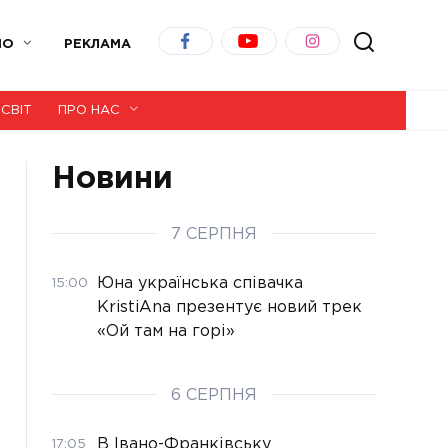
ІО
РЕКЛАМА
СВІТ
ПРО НАС
Новини
7 СЕРПНЯ
Юна українська співачка
15:00
KristiAna презентує новий трек
«Ой там на горі»
6 СЕРПНЯ
В Івано-Франківську
17:05