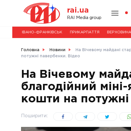
Skip
rai.ua
to
content
НОВИНИ
RAI Media group
ІВАНО-ФРАНКІВСЬК
ПРИКАРПАТТЯ
ВЕРХОВИН
СВІТ
Головна
Новини
На Вічевому майдані ста
потужні павербенки. Відео
На Вічевому майд
УКРАЇНА
благодійний міні
кошти на потужні
Поширити: