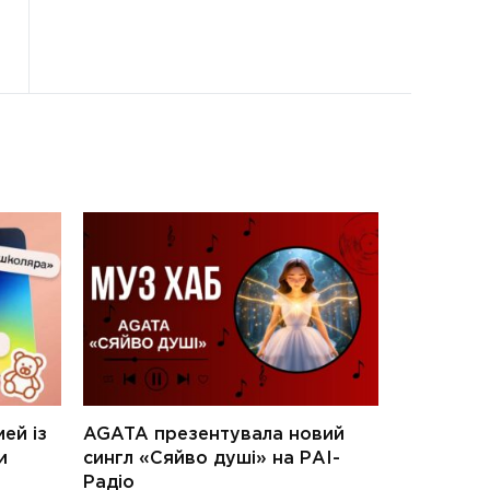
ей із
AGATA презентувала новий
и
сингл «Сяйво душі» на РАІ-
Радіо