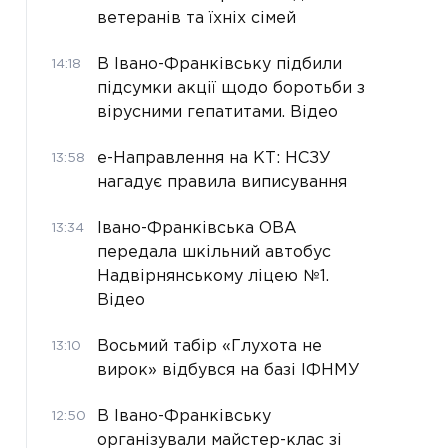
ветеранів та їхніх сімей
В Івано-Франківську підбили
14:18
підсумки акції щодо боротьби з
вірусними гепатитами. Відео
е-Направлення на КТ: НСЗУ
13:58
нагадує правила виписування
Івано-Франківська ОВА
13:34
передала шкільний автобус
Надвірнянському ліцею №1.
Відео
Восьмий табір «Глухота не
13:10
вирок» відбувся на базі ІФНМУ
В Івано-Франківську
12:50
організували майстер-клас зі