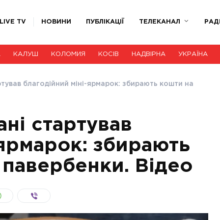
LIVE TV
НОВИНИ
ПУБЛІКАЦІЇ
ТЕЛЕКАНАЛ
РАД
А
КАЛУШ
КОЛОМИЯ
КОСІВ
НАДВІРНА
УКРАЇНА
ртував благодійний міні-ярмарок: збирають кошти на
ані стартував
-ярмарок: збирають
 павербенки. Відео