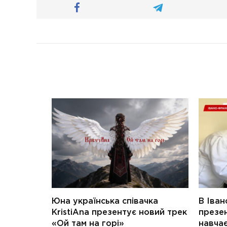
Юна українська співачка
В Іван
KristiAna презентує новий трек
презен
«Ой там на горі»
навчає