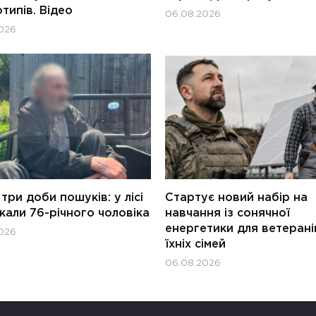
типів. Відео
06.08.2026
026
три доби пошуків: у лісі
Стартує новий набір на
али 76-річного чоловіка
навчання із сонячної
енергетики для ветерані
026
їхніх сімей
06.08.2026