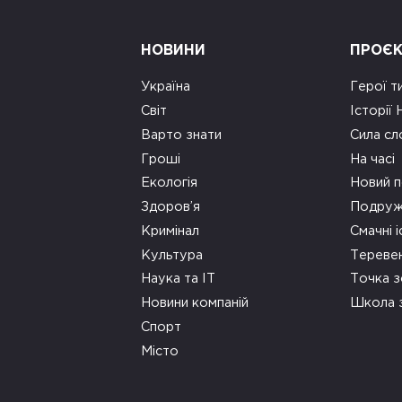
НОВИНИ
ПРОЄ
Україна
Герої т
Світ
Історії
Варто знати
Сила сл
Гроші
На часі
Екологія
Новий п
Здоров’я
Подруж
Кримінал
Смачні і
Культура
Тереве
Наука та ІТ
Точка 
Новини компаній
Школа 
Спорт
Місто