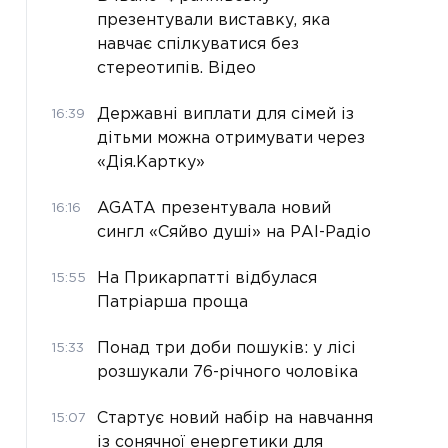
презентували виставку, яка
навчає спілкуватися без
стереотипів. Відео
Державні виплати для сімей із
16:39
дітьми можна отримувати через
«Дія.Картку»
AGATA презентувала новий
16:16
сингл «Сяйво душі» на РАІ-Радіо
На Прикарпатті відбулася
15:55
Патріарша проща
Понад три доби пошуків: у лісі
15:33
розшукали 76-річного чоловіка
Стартує новий набір на навчання
15:07
із сонячної енергетики для