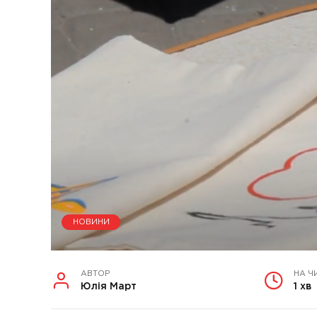
НОВИНИ
АВТОР
НА Ч
Юлія Март
1 хв