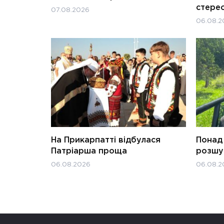
стерео
07.08.2026
06.08.2
На Прикарпатті відбулася
Понад 
Патріарша проща
розшук
06.08.2026
06.08.2