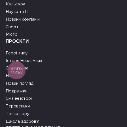
Культура
Наука та ІТ
Новини компаній
Спорт
Місто
ПРОЄКТИ
Герої тилу
Історії Незламних
Сила слова
КНОПКА
ЗВ'ЯЗКУ
На часі
Новий погляд
Подружки
Смачні історії
Теревеньки
Точка зору
Школа здоров’я