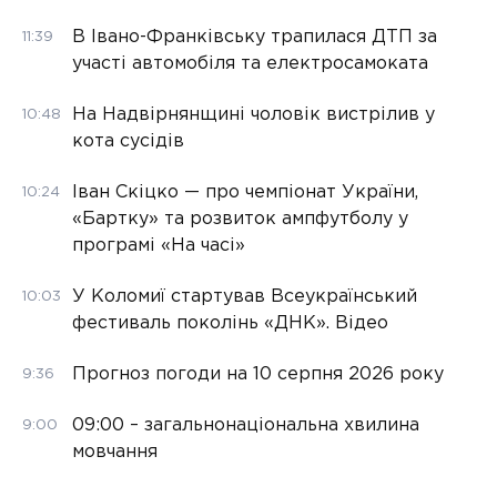
В Івано-Франківську трапилася ДТП за
11:39
участі автомобіля та електросамоката
На Надвірнянщині чоловік вистрілив у
10:48
кота сусідів
Іван Скіцко — про чемпіонат України,
10:24
«Бартку» та розвиток ампфутболу у
програмі «На часі»
У Коломиї стартував Всеукраїнський
10:03
фестиваль поколінь «ДНК». Відео
Прогноз погоди на 10 серпня 2026 року
9:36
09:00 – загальнонаціональна хвилина
9:00
мовчання