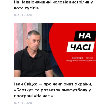
На Надвірнянщині чоловік вистрілив у
кота сусідів
10.08.2026
Іван Скіцко — про чемпіонат України,
«Бартку» та розвиток ампфутболу у
програмі «На часі»
10.08.2026