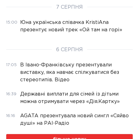
7 СЕРПНЯ
Юна українська співачка KristiAna
15:00
презентує новий трек «Ой там на горі»
6 СЕРПНЯ
В Івано-Франківську презентували
17:05
виставку, яка навчає спілкуватися без
стереотипів. Відео
Державні виплати для сімей із дітьми
16:39
можна отримувати через «Дія.Картку»
AGATA презентувала новий сингл «Сяйво
16:16
душі» на РАІ-Радіо