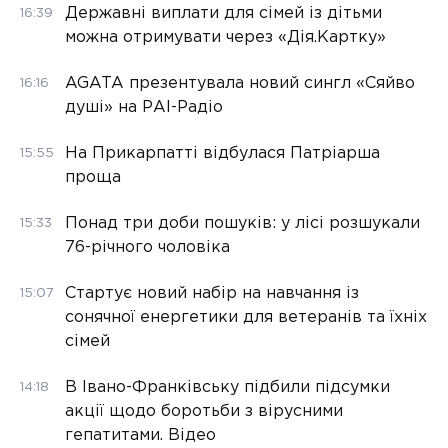
Державні виплати для сімей із дітьми
16:39
можна отримувати через «Дія.Картку»
AGATA презентувала новий сингл «Сяйво
16:16
душі» на РАІ-Радіо
На Прикарпатті відбулася Патріарша
15:55
проща
Понад три доби пошуків: у лісі розшукали
15:33
76-річного чоловіка
Стартує новий набір на навчання із
15:07
сонячної енергетики для ветеранів та їхніх
сімей
В Івано-Франківську підбили підсумки
14:18
акції щодо боротьби з вірусними
гепатитами. Відео