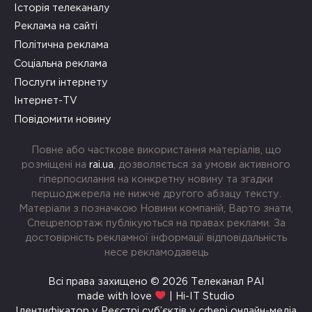
Історія телеканалу
Реклама на сайті
Політична реклама
Соціальна реклама
Послуги інтернету
Інтернет-TV
Повідомити новину
Повне або часткове використання матеріалів, що
розміщені на
rai.ua
, дозволяється за умови активного
гіперпосилання на конкретну новину та згадки
першоджерела не нижче другого абзацу тексту.
Матеріали з позначкою Новини компаній, Варто знати,
Спецрепортаж публікуються на правах реклами. За
достовірність рекламної інформації відповідальність
несе рекламодавець
Всі права захищено © 2026 Телеканал РАІ
made with love
| Hi-IT Studio
Ідентифікатор у Реєстрі суб’єктів у сфері онлайн-медіа