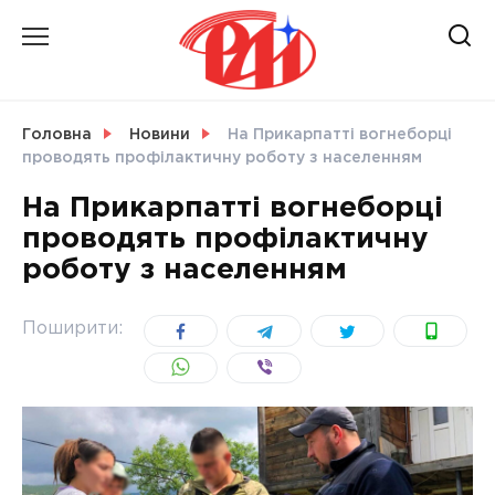
Skip
to
content
НОВИНИ
Головна
Новини
На Прикарпатті вогнеборці
проводять профілактичну роботу з населенням
СВІТ
На Прикарпатті вогнеборці
проводять профілактичну
роботу з населенням
УКРАЇНА
Поширити: