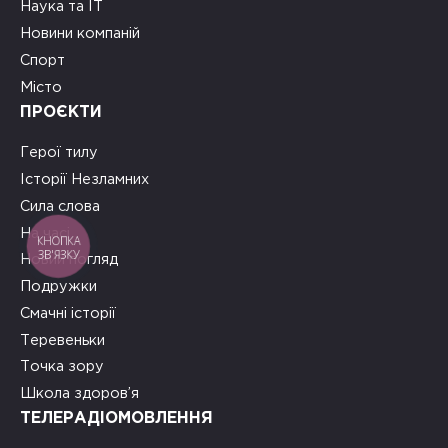
Наука та ІТ
Новини компаній
Спорт
Місто
ПРОЄКТИ
Герої тилу
Історії Незламних
Сила слова
На часі
КНОПКА
ЗВ'ЯЗКУ
Новий погляд
Подружки
Смачні історії
Теревеньки
Точка зору
Школа здоров’я
ТЕЛЕРАДІОМОВЛЕННЯ