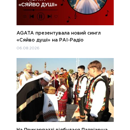
AGATA презентувала новий сингл
«Сяйво душі» на РАІ-Радіо
06.08.2026
На Прикарпатті відбулася Патріарша