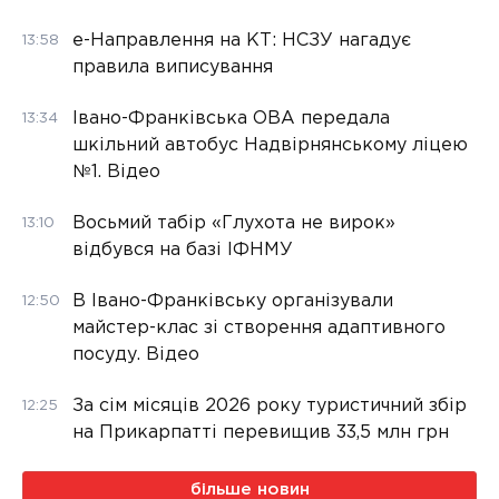
е-Направлення на КТ: НСЗУ нагадує
13:58
правила виписування
Івано-Франківська ОВА передала
13:34
шкільний автобус Надвірнянському ліцею
№1. Відео
Восьмий табір «Глухота не вирок»
13:10
відбувся на базі ІФНМУ
В Івано-Франківську організували
12:50
майстер-клас зі створення адаптивного
посуду. Відео
За сім місяців 2026 року туристичний збір
12:25
на Прикарпатті перевищив 33,5 млн грн
більше новин