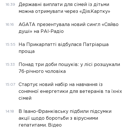
Державні виплати для сімей із дітьми
16:39
можна отримувати через «Дія.Картку»
AGATA презентувала новий сингл «Сяйво
16:16
душі» на РАІ-Радіо
На Прикарпатті відбулася Патріарша
15:55
проща
Понад три доби пошуків: у лісі розшукали
15:33
76-річного чоловіка
Стартує новий набір на навчання із
15:07
сонячної енергетики для ветеранів та їхніх
сімей
В Івано-Франківську підбили підсумки
14:18
акції щодо боротьби з вірусними
гепатитами. Відео