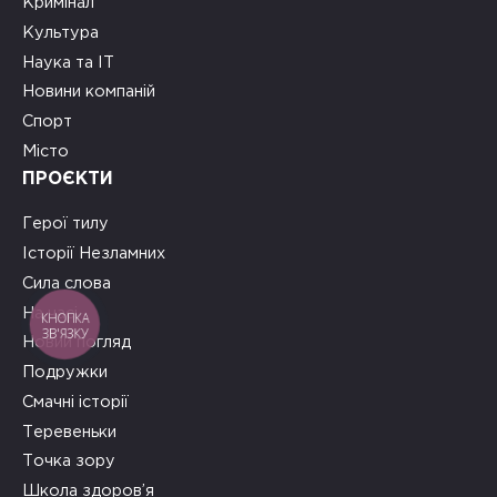
Кримінал
Культура
Наука та ІТ
Новини компаній
Спорт
Місто
ПРОЄКТИ
Герої тилу
Історії Незламних
Сила слова
На часі
КНОПКА
ЗВ'ЯЗКУ
Новий погляд
Подружки
Смачні історії
Теревеньки
Точка зору
Школа здоров’я