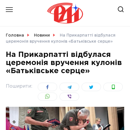
Skip
to
content
НОВИНИ
Головна
Новини
На Прикарпатті відбулася
церемонія вручення кулонів «Батьківське серце»
СВІТ
На Прикарпатті відбулася
церемонія вручення кулонів
«Батьківське серце»
УКРАЇНА
Поширити: