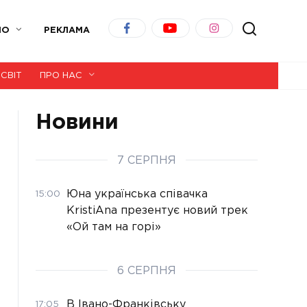
ІО
РЕКЛАМА
СВІТ
ПРО НАС
Новини
7 СЕРПНЯ
Юна українська співачка
15:00
KristiAna презентує новий трек
«Ой там на горі»
6 СЕРПНЯ
В Івано-Франківську
17:05