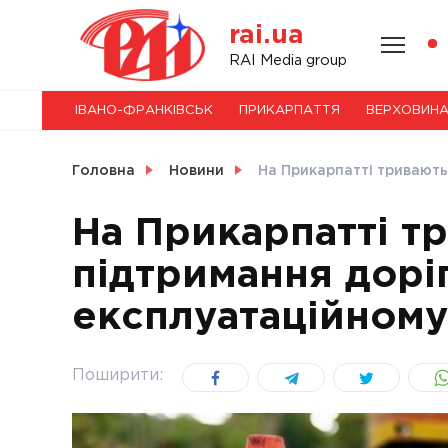
Skip
rai.ua
to
content
НОВИНИ
RAI Media group
ІВАНО-ФРАНКІВСЬК
ПРИКАРПАТТЯ
ВЕРХОВИН
СВІТ
Головна
Новини
На Прикарпатті тривають
На Прикарпатті т
підтримання доріг
УКРАЇНА
експлуатаційному
Поширити: