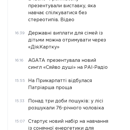
презентували виставку, яка
навчає спілкуватися без
стереотипів. Відео
Державні виплати для сімей із
16:39
дітьми можна отримувати через
«Дія.Картку»
AGATA презентувала новий
16:16
сингл «Сяйво душі» на РАІ-Радіо
На Прикарпатті відбулася
15:55
Патріарша проща
Понад три доби пошуків: у лісі
15:33
розшукали 76-річного чоловіка
Стартує новий набір на навчання
15:07
із сонячної енергетики для