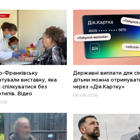
о-Франківську
Державні виплати для сім
тували виставку, яка
дітьми можна отримуват
 спілкуватися без
через «Дія.Картку»
типів. Відео
06.08.2026
026