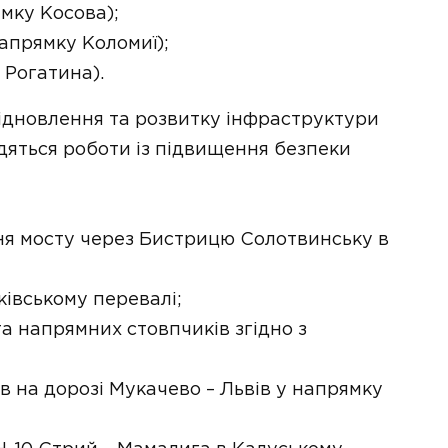
ямку Косова);
напрямку Коломиї);
я Рогатина).
відновлення та розвитку інфраструктури
одяться роботи із підвищення безпеки
я мосту через Бистрицю Солотвинську в
ківському перевалі;
а напрямних стовпчиків згідно з
в на дорозі Мукачево – Львів у напрямку