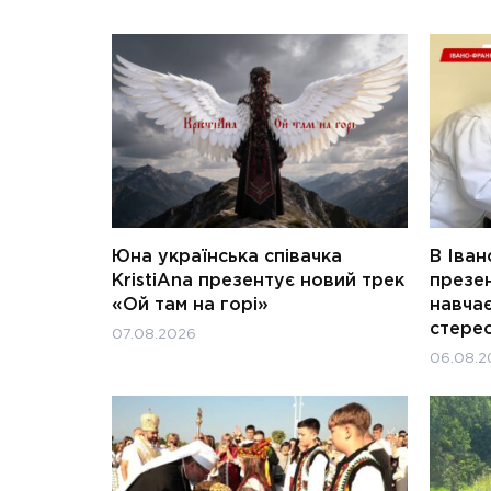
Юна українська співачка
В Іван
KristiAna презентує новий трек
презен
«Ой там на горі»
навчає
стерео
07.08.2026
06.08.2