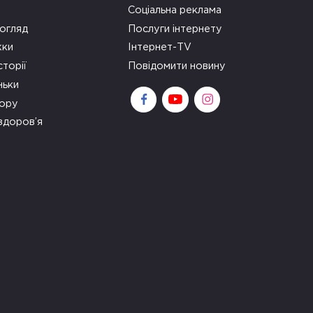
Соціальна реклама
огляд
Послуги інтернету
ки
Інтернет-TV
сторії
Повідомити новину
ньки
зору
здоров’я