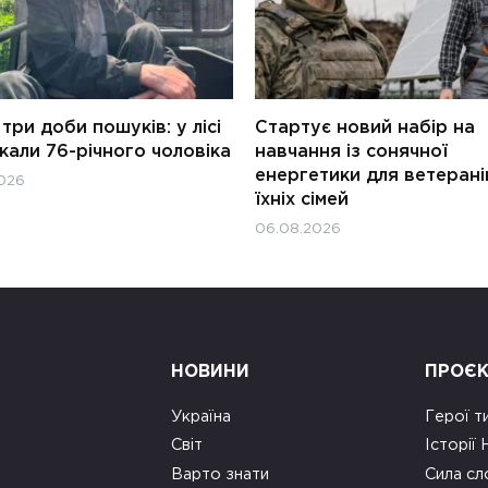
три доби пошуків: у лісі
Стартує новий набір на
али 76-річного чоловіка
навчання із сонячної
енергетики для ветерані
026
їхніх сімей
06.08.2026
НОВИНИ
ПРОЄ
Україна
Герої т
Світ
Історії
Варто знати
Сила сл