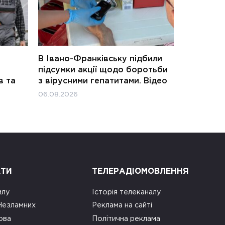
В Івано-Франківську підбили
підсумки акції щодо боротьби
в та
з вірусними гепатитами. Відео
06.08.2026
КТИ
ТЕЛЕРАДІОМОВЛЕННЯ
илу
Історія телеканалу
 Незламних
Реклама на сайті
ова
Політична реклама