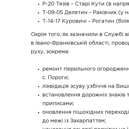
Р-20 Тязів – Старі Кути (в напр
Т-09-05 Делятин – Раківчик (у 
Т-14-17 Куровичі – Рогатин (біл
Окрім того, як зазначили в Службі 
в Івано-Франківській області, пров
руху, зокрема:
ремонт перильного огородженн
с. Пороги;
ліквідація зсуву узбіччя на Виш
встановлення дорожніх знаків т
приписами;
оновлення пішохідних переході
до межі із Закарпаттям;