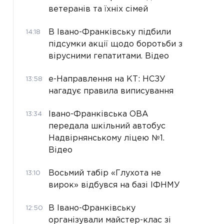
ветеранів та їхніх сімей
В Івано-Франківську підбили
14:18
підсумки акції щодо боротьби з
вірусними гепатитами. Відео
е-Направлення на КТ: НСЗУ
13:58
нагадує правила виписування
Івано-Франківська ОВА
13:34
передала шкільний автобус
Надвірнянському ліцею №1.
Відео
Восьмий табір «Глухота не
13:10
вирок» відбувся на базі ІФНМУ
В Івано-Франківську
12:50
організували майстер-клас зі