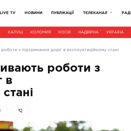
LIVE TV
НОВИНИ
ПУБЛІКАЦІЇ
ТЕЛЕКАНАЛ
РАД
А
КАЛУШ
КОЛОМИЯ
КОСІВ
НАДВІРНА
УКРАЇНА
 роботи з підтримання доріг в експлуатаційному стані
ривають роботи з
 в
 стані