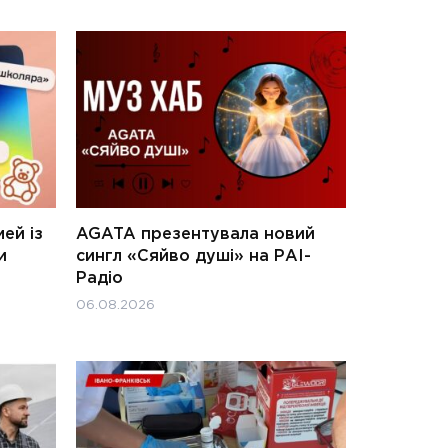
ей із
AGATA презентувала новий
и
сингл «Сяйво душі» на РАІ-
Радіо
06.08.2026