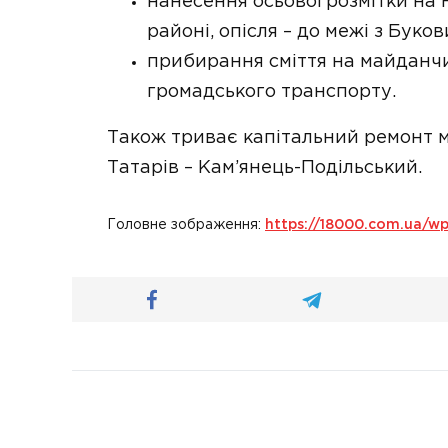
нанесення осьової розмітки на
районі, опісля – до межі з Буко
прибирання сміття на майданчи
громадського транспорту.
Також триває капітальний ремонт мо
Татарів – Кам’янець-Подільський.
Головне зображення:
https://18000.com.ua/w