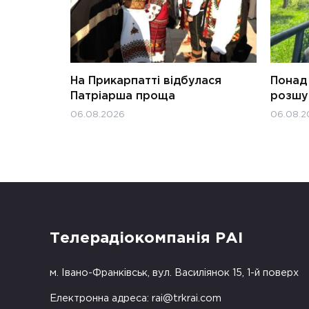
На Прикарпатті відбулася
Понад 
Патріарша проща
розшук
06.08.2026
06.08.2
Телерадіокомпанія РАІ
м. Івано-Франківськ, вул. Василіянок 15, 1-й поверх
Електронна адреса:
rai@trkrai.com