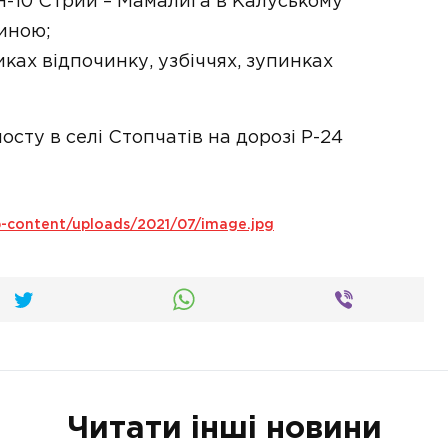
 Н-10 Стрий – Мамалига в Калуському
виною;
ках відпочинку, узбіччях, зупинках
сту в селі Стопчатів на дорозі Р-24
p-content/uploads/2021/07/image.jpg
Читати інші новини