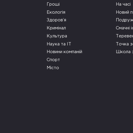
Гроші
На часі
Екологія
Новий п
Здоров’я
Подруж
Кримінал
Смачні і
Культура
Тереве
Наука та ІТ
Точка 
Новини компаній
Школа 
Спорт
Місто