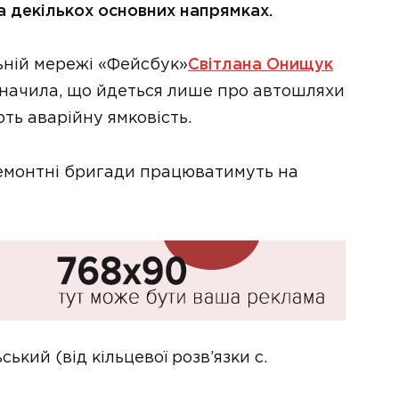
 декількох основних напрямках.
льній мережі «Фейсбук»
Світлана Онищук
начила, що йдеться лише про автошляхи
ть аварійну ямковість.
ремонтні бригади працюватимуть на
ький (від кільцевої розв’язки с.
;