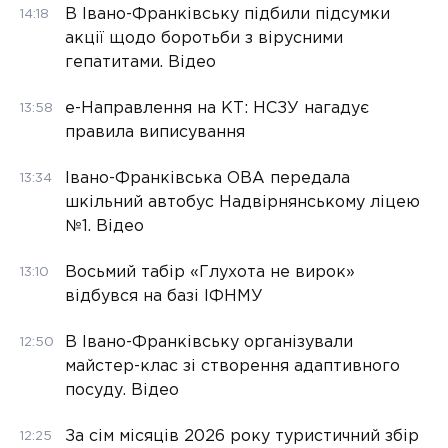
В Івано-Франківську підбили підсумки
14:18
акції щодо боротьби з вірусними
гепатитами. Відео
е-Направлення на КТ: НСЗУ нагадує
13:58
правила виписування
Івано-Франківська ОВА передала
13:34
шкільний автобус Надвірнянському ліцею
№1. Відео
Восьмий табір «Глухота не вирок»
13:10
відбувся на базі ІФНМУ
В Івано-Франківську організували
12:50
майстер-клас зі створення адаптивного
посуду. Відео
За сім місяців 2026 року туристичний збір
12:25