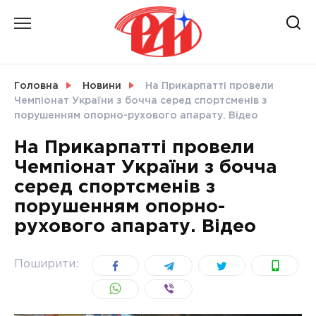
Skip
to
content
НОВИНИ
Головна
Новини
На Прикарпатті провели
Чемпіонат України з бочча серед спортсменів з
СВІТ
порушенням опорно-рухового апарату. Відео
На Прикарпатті провели
Чемпіонат України з бочча
серед спортсменів з
УКРАЇНА
порушенням опорно-
рухового апарату. Відео
Поширити: