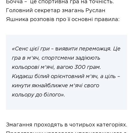
Бочча – це спортивна гра на точність.
Головний секретар змагань Руслан
Яшника розповів про її основні правила:
«Сенс цієї гри
– ви
явити переможця. Це
гра в мʼяч, спортсмени задіюють
кольорові мʼячі, вагою 300 грам.
Кидаєш білий орієнтовний мʼяч, а ціль –
кинути якнайближче мʼячі свого
кольору до білого».
Змагання проходять в чотирьох категоріях.