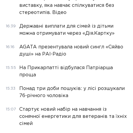
виставку, яка навчає спілкуватися без
стереотипів. Відео
Державні виплати для сімей із дітьми
16:39
можна отримувати через «Дія.Картку»
AGATA презентувала новий сингл «Сяйво
16:16
душі» на РАІ-Радіо
На Прикарпатті відбулася Патріарша
15:55
проща
Понад три доби пошуків: у лісі розшукали
15:33
76-річного чоловіка
Стартує новий набір на навчання із
15:07
сонячної енергетики для ветеранів та їхніх
сімей