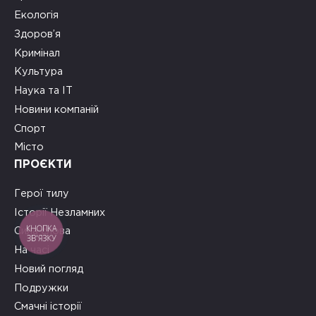
Екологія
Здоров’я
Кримінал
Культура
Наука та ІТ
Новини компаній
Спорт
Місто
ПРОЄКТИ
Герої тилу
Історії Незламних
КНОПКА
Сила слова
ЗВ'ЯЗКУ
На часі
Новий погляд
Подружки
Смачні історії