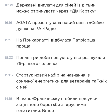
Державні виплати для сімей із дітьми
16:39
можна отримувати через «Дія.Картку»
AGATA презентувала новий сингл «Сяйво
16:16
душі» на РАІ-Радіо
На Прикарпатті відбулася Патріарша
15:55
проща
Понад три доби пошуків: у лісі розшукали
15:33
76-річного чоловіка
Стартує новий набір на навчання із
15:07
сонячної енергетики для ветеранів та їхніх
сімей
В Івано-Франківську підбили підсумки
14:18
акції щодо боротьби з вірусними
гепатитами. Відео