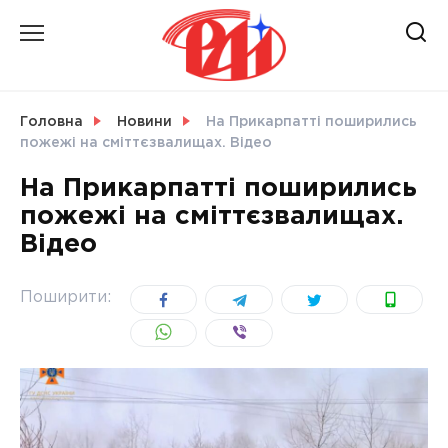
Skip
to
content
НОВИНИ
Головна
Новини
На Прикарпатті поширились
пожежі на сміттєзвалищах. Відео
СВІТ
На Прикарпатті поширились
пожежі на сміттєзвалищах.
Відео
УКРАЇНА
Поширити: