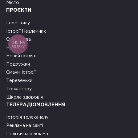
Місто
ПРОЄКТИ
Герої тилу
Історії Незламних
Сила слова
КНОПКА
ЗВ'ЯЗКУ
На часі
Новий погляд
Подружки
Смачні історії
Теревеньки
Точка зору
Школа здоров’я
ТЕЛЕРАДІОМОВЛЕННЯ
Історія телеканалу
Реклама на сайті
Політична реклама