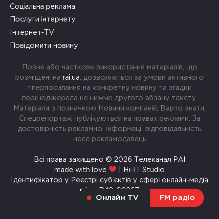
Соціальна реклама
Послуги інтернету
Інтернет-TV
Повідомити новину
Повне або часткове використання матеріалів, що
розміщені на
rai.ua
, дозволяється за умови активного
гіперпосилання на конкретну новину та згадки
першоджерела не нижче другого абзацу тексту.
Матеріали з позначкою Новини компаній, Варто знати,
Спецрепортаж публікуються на правах реклами. За
достовірність рекламної інформації відповідальність
несе рекламодавець
Всі права захищено © 2026 Телеканал РАІ
made with love
| Hi-IT Studio
Ідентифікатор у Реєстрі суб’єктів у сфері онлайн-медіа
rai.ua R40-00967
Онлайн TV
FM радіо