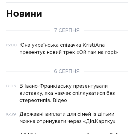
Новини
7 СЕРПНЯ
Юна українська співачка KristiAna
15:00
презентує новий трек «Ой там на горі»
6 СЕРПНЯ
В Івано-Франківську презентували
17:05
виставку, яка навчає спілкуватися без
стереотипів. Відео
Державні виплати для сімей із дітьми
16:39
можна отримувати через «Дія.Картку»