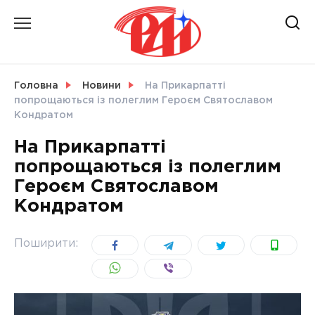
Skip
to
content
НОВИНИ
Головна
Новини
На Прикарпатті
попрощаються із полеглим Героєм Святославом
СВІТ
Кондратом
На Прикарпатті
попрощаються із полеглим
Героєм Святославом
УКРАЇНА
Кондратом
Поширити: