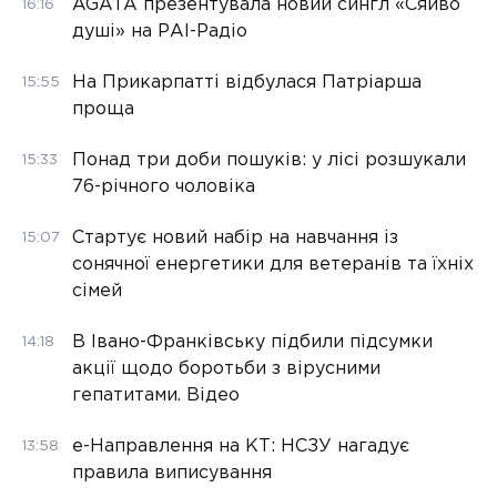
AGATA презентувала новий сингл «Сяйво
16:16
душі» на РАІ-Радіо
На Прикарпатті відбулася Патріарша
15:55
проща
Понад три доби пошуків: у лісі розшукали
15:33
76-річного чоловіка
Стартує новий набір на навчання із
15:07
сонячної енергетики для ветеранів та їхніх
сімей
В Івано-Франківську підбили підсумки
14:18
акції щодо боротьби з вірусними
гепатитами. Відео
е-Направлення на КТ: НСЗУ нагадує
13:58
правила виписування