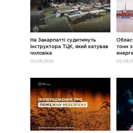
На Закарпатті судитимуть
Област
інструктора ТЦК, який катував
тонн з
чоловіка
енерг
05.08.2026
05.08.2