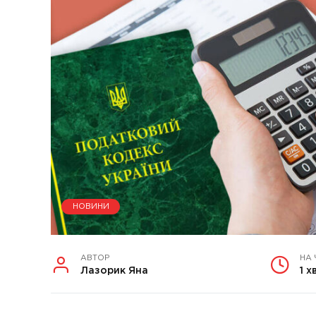
НОВИНИ
АВТОР
НА 
Лазорик Яна
1 х