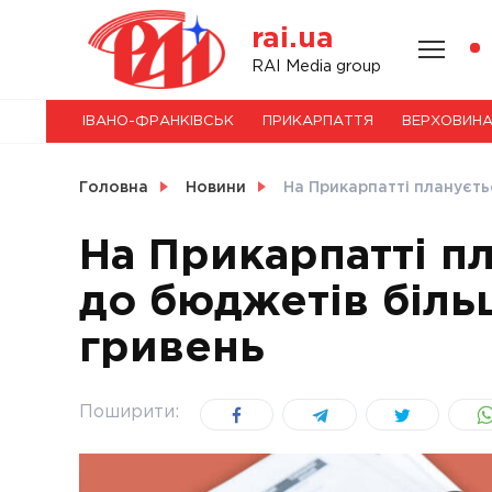
Skip
rai.ua
to
content
НОВИНИ
RAI Media group
ІВАНО-ФРАНКІВСЬК
ПРИКАРПАТТЯ
ВЕРХОВИН
СВІТ
Головна
Новини
На Прикарпатті плануєть
На Прикарпатті п
до бюджетів біль
УКРАЇНА
гривень
Поширити: