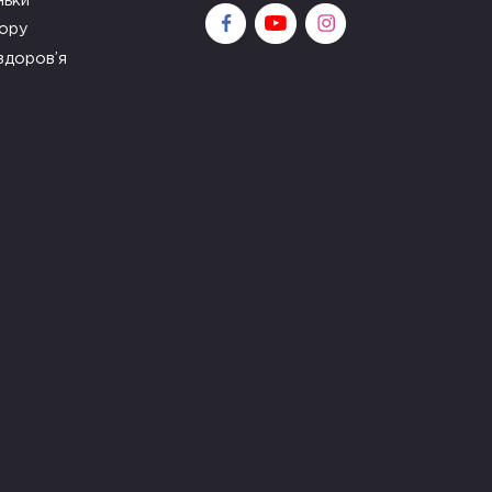
ньки
зору
здоров’я