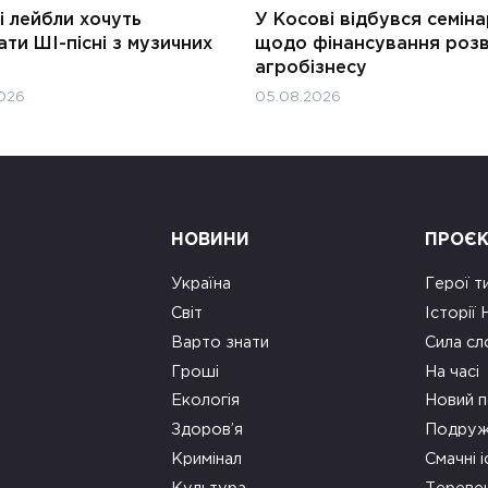
і лейбли хочуть
У Косові відбувся семін
ти ШІ-пісні з музичних
щодо фінансування роз
агробізнесу
026
05.08.2026
НОВИНИ
ПРОЄ
Україна
Герої т
Світ
Історії
Варто знати
Сила сл
Гроші
На часі
Екологія
Новий п
Здоров’я
Подруж
Кримінал
Смачні і