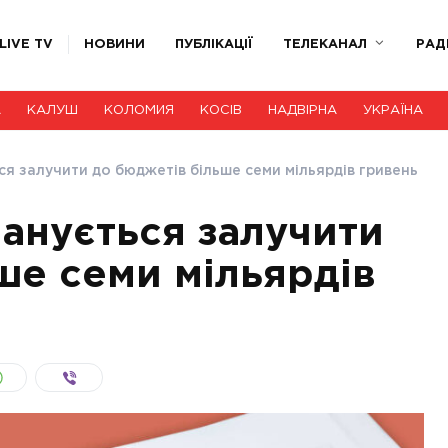
LIVE TV
НОВИНИ
ПУБЛІКАЦІЇ
ТЕЛЕКАНАЛ
РАД
А
КАЛУШ
КОЛОМИЯ
КОСІВ
НАДВІРНА
УКРАЇНА
ся залучити до бюджетів більше семи мільярдів гривень
ланується залучити
ше семи мільярдів