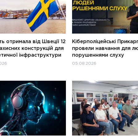
ь отримала від Швеції 12
Кіберполіцейські Прикар
ахисних конструкцій для
провели навчання для л
етичної інфраструктури
порушеннями слуху
026
05.08.2026