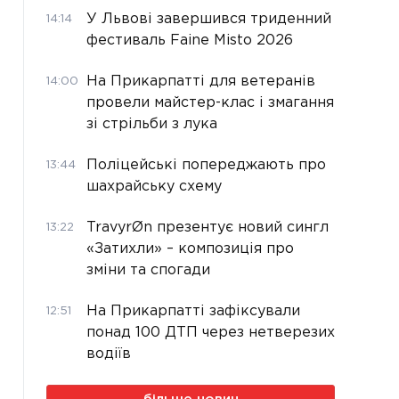
У Львові завершився триденний
14:14
фестиваль Faine Misto 2026
На Прикарпатті для ветеранів
14:00
провели майстер-клас і змагання
зі стрільби з лука
Поліцейські попереджають про
13:44
шахрайську схему
TravyrØn презентує новий сингл
13:22
«Затихли» – композиція про
зміни та спогади
На Прикарпатті зафіксували
12:51
понад 100 ДТП через нетверезих
водіїв