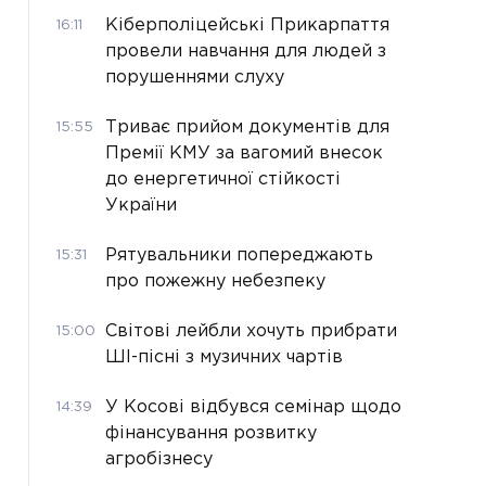
Кіберполіцейські Прикарпаття
16:11
провели навчання для людей з
порушеннями слуху
Триває прийом документів для
15:55
Премії КМУ за вагомий внесок
до енергетичної стійкості
України
Рятувальники попереджають
15:31
про пожежну небезпеку
Світові лейбли хочуть прибрати
15:00
ШІ-пісні з музичних чартів
У Косові відбувся семінар щодо
14:39
фінансування розвитку
агробізнесу