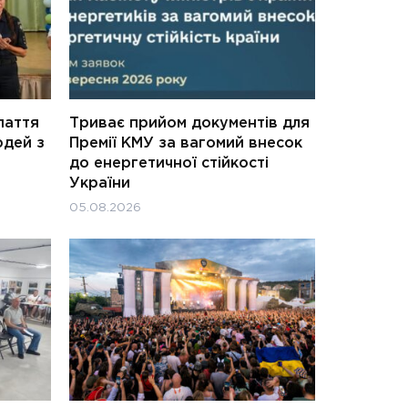
паття
Триває прийом документів для
юдей з
Премії КМУ за вагомий внесок
до енергетичної стійкості
України
05.08.2026