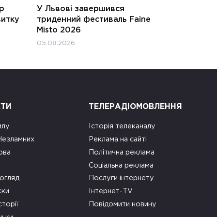
ар
У Львові завершився
витку
триденний фестиваль Faine
Misto 2026
05.08.2026
КТИ
ТЕЛЕРАДІОМОВЛЕННЯ
илу
Історія телеканалу
 Незламних
Реклама на сайті
ова
Політична реклама
Соціальна реклама
огляд
Послуги інтернету
ки
Інтернет-TV
сторії
Повідомити новину