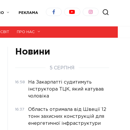
ІО
РЕКЛАМА
СВІТ
ПРО НАС
Новини
5 СЕРПНЯ
На Закарпатті судитимуть
16:58
інструктора ТЦК, який катував
чоловіка
Область отримала від Швеції 12
16:37
тонн захисних конструкцій для
енергетичної інфраструктури