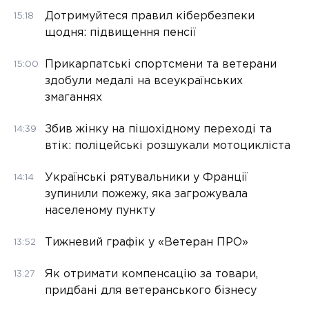
Дотримуйтеся правил кібербезпеки
15:18
щодня: підвищення пенсії
Прикарпатські спортсмени та ветерани
15:00
здобули медалі на всеукраїнських
змаганнях
Збив жінку на пішохідному переході та
14:39
втік: поліцейські розшукали мотоцикліста
Українські рятувальники у Франції
14:14
зупинили пожежу, яка загрожувала
населеному пункту
Тижневий графік у «Ветеран ПРО»
13:52
Як отримати компенсацію за товари,
13:27
придбані для ветеранського бізнесу