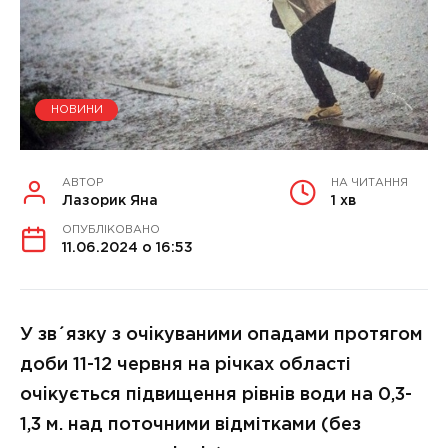
НОВИНИ
АВТОР
НА ЧИТАННЯ
Лазорик Яна
1 хв
ОПУБЛІКОВАНО
11.06.2024 о 16:53
У зв´язку з очiкуваними опадами протягом
доби 11-12 червня на рiчках області
очiкується підвищення рiвнiв води на 0,3-
1,3 м. над поточними відмітками (без