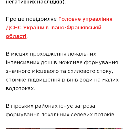
негативних наслiдкiв).
Про це повідомляє
Головне управління
ДСНС України в Івано-Франківській
області
.
В мiсцях проходження локальних
iнтенсивних дощiв можливе формування
значного мiсцевого та схилового стоку,
стрiмке пiдвищення рiвнiв води на малих
водотоках.
В гiрських районах iснує загроза
формування локальних селевих потокiв.