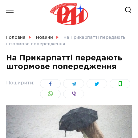
Skip
to
content
НОВИНИ
Головна
Новини
На Прикарпатті передають
штормове попередження
СВІТ
На Прикарпатті передають
штормове попередження
УКРАЇНА
Поширити: