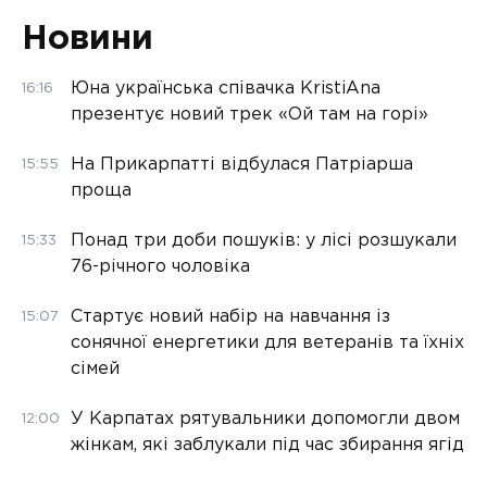
Новини
Юна українська співачка KristiAna
16:16
презентує новий трек «Ой там на горі»
На Прикарпатті відбулася Патріарша
15:55
проща
Понад три доби пошуків: у лісі розшукали
15:33
76-річного чоловіка
Стартує новий набір на навчання із
15:07
сонячної енергетики для ветеранів та їхніх
сімей
У Карпатах рятувальники допомогли двом
12:00
жінкам, які заблукали під час збирання ягід