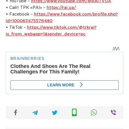
• YouTube –
https://www.youtube.com/@RAITVUA
• Сайт ТРК «РАІ» –
https://rai.ua/
• Facebook –
https://www.facebook.com/profile.php?
id=100063475576480
• TikTok –
https://www.tiktok.com/@trkrai?
is_from_webapp=1&sender_device=pc