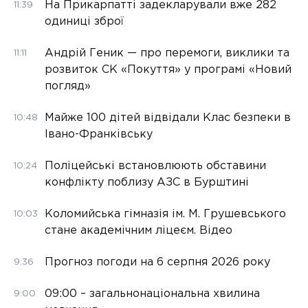
На Прикарпатті задекларували вже 282
11:39
одиниці зброї
Андрій Геник — про перемоги, виклики та
11:11
розвиток СК «Покуття» у програмі «Новий
погляд»
Майже 100 дітей відвідали Клас безпеки в
10:48
Івано-Франківську
Поліцейські встановлюють обставини
10:24
конфлікту поблизу АЗС в Бурштині
Коломийська гімназія ім. М. Грушевського
10:03
стане академічним ліцеєм. Відео
Прогноз погоди на 6 серпня 2026 року
9:36
09:00 – загальнонаціональна хвилина
9:00