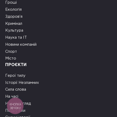
Гроші
Екологія
Здоров’я
Кримінал
Культура
Наука та ІТ
Новини компаній
Спорт
Місто
ПРОЄКТИ
Герої тилу
Історії Незламних
Сила слова
На часі
Новий погляд
КНОПКА
ЗВ'ЯЗКУ
Подружки