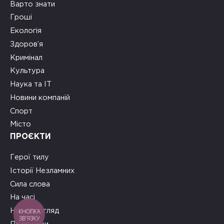
Варто знати
Гроші
Екологія
Здоров’я
Кримінал
Культура
Наука та ІТ
Новини компаній
Спорт
Місто
ПРОЄКТИ
Герої тилу
Історії Незламних
Сила слова
На часі
Новий погляд
КНОПКА
ЗВ'ЯЗКУ