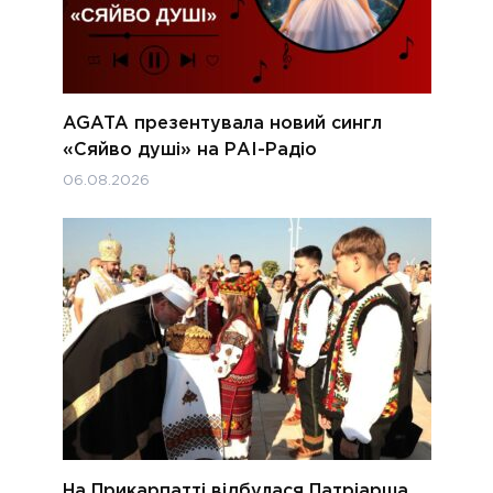
AGATA презентувала новий сингл
«Сяйво душі» на РАІ-Радіо
06.08.2026
На Прикарпатті відбулася Патріарша