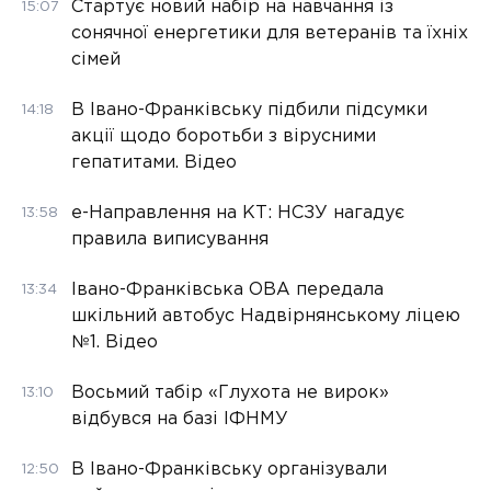
Стартує новий набір на навчання із
15:07
сонячної енергетики для ветеранів та їхніх
сімей
В Івано-Франківську підбили підсумки
14:18
акції щодо боротьби з вірусними
гепатитами. Відео
е-Направлення на КТ: НСЗУ нагадує
13:58
правила виписування
Івано-Франківська ОВА передала
13:34
шкільний автобус Надвірнянському ліцею
№1. Відео
Восьмий табір «Глухота не вирок»
13:10
відбувся на базі ІФНМУ
В Івано-Франківську організували
12:50