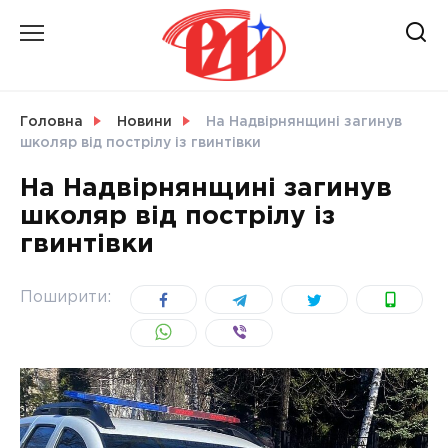
Skip
to
content
НОВИНИ
Головна
Новини
На Надвірнянщині загинув
школяр від пострілу із гвинтівки
СВІТ
На Надвірнянщині загинув
школяр від пострілу із
гвинтівки
УКРАЇНА
Поширити: