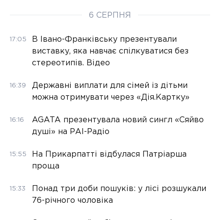
6 СЕРПНЯ
В Івано-Франківську презентували
17:05
виставку, яка навчає спілкуватися без
стереотипів. Відео
Державні виплати для сімей із дітьми
16:39
можна отримувати через «Дія.Картку»
AGATA презентувала новий сингл «Сяйво
16:16
душі» на РАІ-Радіо
На Прикарпатті відбулася Патріарша
15:55
проща
Понад три доби пошуків: у лісі розшукали
15:33
76-річного чоловіка