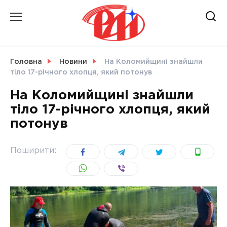
Skip
to
content
НОВИНИ
Головна
Новини
На Коломийщині знайшли
тіло 17-річного хлопця, який потонув
СВІТ
На Коломийщині знайшли
тіло 17-річного хлопця, який
потонув
УКРАЇНА
Поширити: