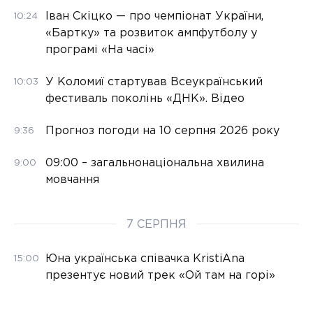
Іван Скіцко — про чемпіонат України,
10:24
«Бартку» та розвиток ампфутболу у
програмі «На часі»
У Коломиї стартував Всеукраїнський
10:03
фестиваль поколінь «ДНК». Відео
Прогноз погоди на 10 серпня 2026 року
9:36
09:00 – загальнонаціональна хвилина
9:00
мовчання
7 СЕРПНЯ
Юна українська співачка KristiAna
15:00
презентує новий трек «Ой там на горі»