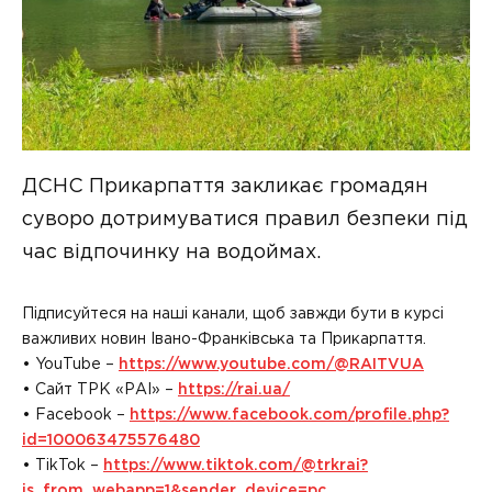
ДСНС Прикарпаття закликає громадян
суворо дотримуватися правил безпеки під
час відпочинку на водоймах.
Підписуйтеся на наші канали, щоб завжди бути в курсі
важливих новин Івано-Франківська та Прикарпаття.
• YouTube –
https://www.youtube.com/@RAITVUA
• Сайт ТРК «РАІ» –
https://rai.ua/
• Facebook –
https://www.facebook.com/profile.php?
id=100063475576480
• TikTok –
https://www.tiktok.com/@trkrai?
is_from_webapp=1&sender_device=pc