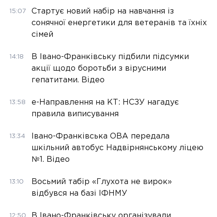
Стартує новий набір на навчання із
15:07
сонячної енергетики для ветеранів та їхніх
сімей
В Івано-Франківську підбили підсумки
14:18
акції щодо боротьби з вірусними
гепатитами. Відео
е-Направлення на КТ: НСЗУ нагадує
13:58
правила виписування
Івано-Франківська ОВА передала
13:34
шкільний автобус Надвірнянському ліцею
№1. Відео
Восьмий табір «Глухота не вирок»
13:10
відбувся на базі ІФНМУ
В Івано-Франківську організували
12:50