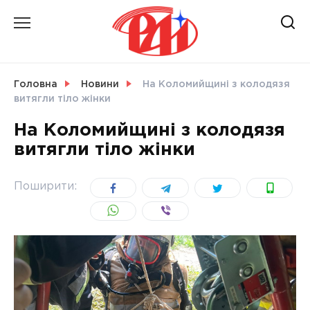
Skip
to
content
НОВИНИ
Головна
Новини
На Коломийщині з колодязя
витягли тіло жінки
СВІТ
На Коломийщині з колодязя
витягли тіло жінки
УКРАЇНА
Поширити: