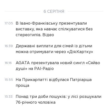
6 СЕРПНЯ
В Івано-Франківську презентували
17:05
виставку, яка навчає спілкуватися без
стереотипів. Відео
Державні виплати для сімей із дітьми
16:39
можна отримувати через «Дія.Картку»
AGATA презентувала новий сингл «Сяйво
16:16
душі» на РАІ-Радіо
На Прикарпатті відбулася Патріарша
15:55
проща
Понад три доби пошуків: у лісі розшукали
15:33
76-річного чоловіка