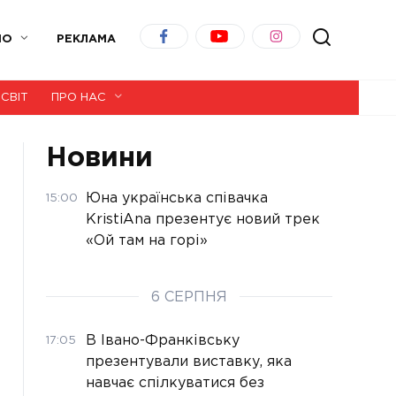
ІО
РЕКЛАМА
СВІТ
ПРО НАС
Новини
Юна українська співачка
15:00
KristiAna презентує новий трек
«Ой там на горі»
6 СЕРПНЯ
В Івано-Франківську
17:05
презентували виставку, яка
навчає спілкуватися без