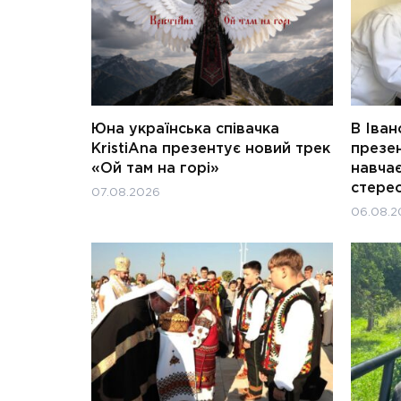
Юна українська співачка
В Іван
KristiAna презентує новий трек
презен
«Ой там на горі»
навчає
стерео
07.08.2026
06.08.2