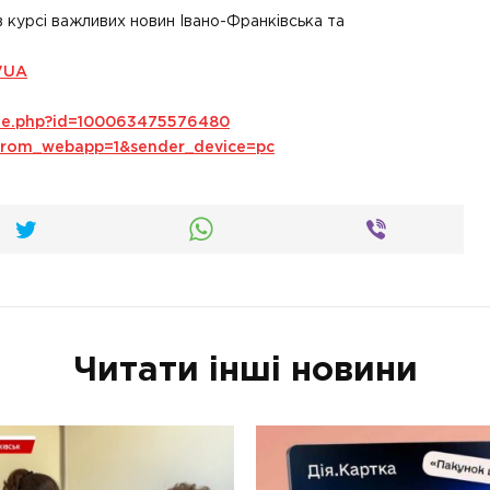
в курсі важливих новин Івано-Франківська та
VUA
ile.php?id=100063475576480
s_from_webapp=1&sender_device=pc
Читати інші новини