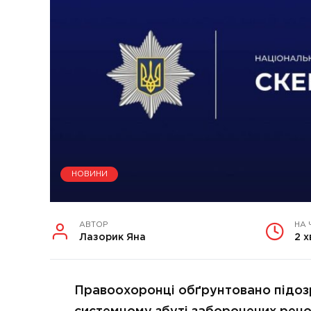
НОВИНИ
АВТОР
НА 
Лазорик Яна
2 х
Правоохоронці обґрунтовано підоз