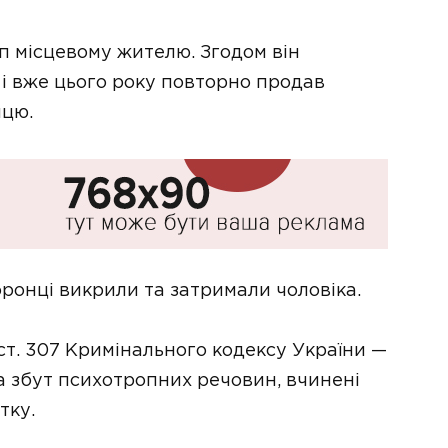
п місцевому жителю. Згодом він
і вже цього року повторно продав
пцю.
хоронці викрили та затримали чоловіка.
2 ст. 307 Кримінального кодексу України —
а збут психотропних речовин, вчинені
тку.