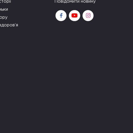
сторії
Повідомити новину
ньки
зору
здоров’я