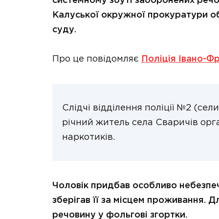
системному збуті заборонених речо
Калуської окружної прокуратури о
суду.
Про це повідомляє
Поліція Івано-Фр
Слідчі відділення поліції №2 (се
річний житель села Сваричів орг
наркотиків.
Чоловік придбав особливо небезпе
зберігав її за місцем проживання.
речовину у фольгові згортки.