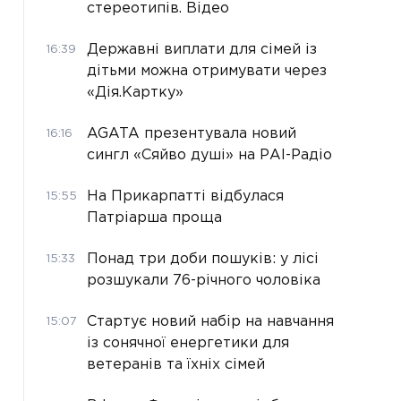
стереотипів. Відео
Державні виплати для сімей із
16:39
дітьми можна отримувати через
«Дія.Картку»
AGATA презентувала новий
16:16
сингл «Сяйво душі» на РАІ-Радіо
На Прикарпатті відбулася
15:55
Патріарша проща
Понад три доби пошуків: у лісі
15:33
розшукали 76-річного чоловіка
Стартує новий набір на навчання
15:07
із сонячної енергетики для
ветеранів та їхніх сімей