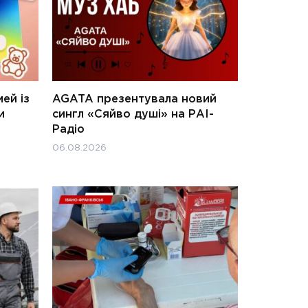
ей із
AGATA презентувала новий
и
сингл «Сяйво душі» на РАІ-
Радіо
06.08.2026