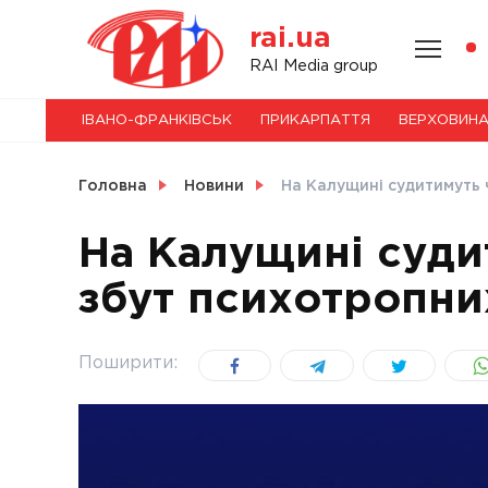
Skip
rai.ua
to
content
НОВИНИ
RAI Media group
ІВАНО-ФРАНКІВСЬК
ПРИКАРПАТТЯ
ВЕРХОВИН
СВІТ
Головна
Новини
На Калущині судитимуть 
На Калущині суди
збут психотропни
УКРАЇНА
Поширити: