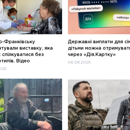
о-Франківську
Державні виплати для сім
тували виставку, яка
дітьми можна отримуват
 спілкуватися без
через «Дія.Картку»
типів. Відео
06.08.2026
026