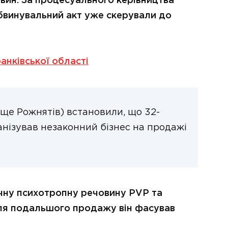
вин. За процесуального керівництва
бвинувальний акт уже скерували до
анківської області
лище Рожнятів) встановили, що 32-
анізував незаконний бізнес на продажі
чну психотропну речовину PVP та
 Для подальшого продажу він фасував