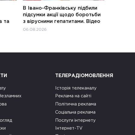
В Івано-Франківську підбили
підсумки акції щодо боротьби
в та
з вірусними гепатитами. Відео
06.08.2026
КТИ
ТЕЛЕРАДІОМОВЛЕННЯ
илу
Історія телеканалу
 Незламних
Реклама на сайті
ова
Політична реклама
Соціальна реклама
огляд
Послуги інтернету
ки
Інтернет-TV