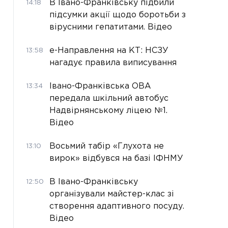
В Івано-Франківську підбили
14:18
підсумки акції щодо боротьби з
вірусними гепатитами. Відео
е-Направлення на КТ: НСЗУ
13:58
нагадує правила виписування
Івано-Франківська ОВА
13:34
передала шкільний автобус
Надвірнянському ліцею №1.
Відео
Восьмий табір «Глухота не
13:10
вирок» відбувся на базі ІФНМУ
В Івано-Франківську
12:50
організували майстер-клас зі
створення адаптивного посуду.
Відео