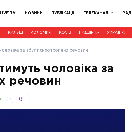
LIVE TV
НОВИНИ
ПУБЛІКАЦІЇ
ТЕЛЕКАНАЛ
РАД
А
КАЛУШ
КОЛОМИЯ
КОСІВ
НАДВІРНА
УКРАЇНА
чоловіка за збут психотропних речовин
тимуть чоловіка за
х речовин