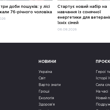
три доби пошуків: у лісі
Стартує новий набір на
али 76-річного чоловіка
навчання із сонячної
енергетики для ветерані
026
їхніх сімей
06.08.2026
НОВИНИ
ПРОЄ
Україна
Герої т
Світ
Історії
Варто знати
Сила сл
Гроші
На часі
Екологія
Новий п
Здоров’я
Подруж